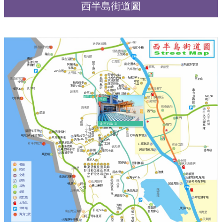
西半島街道圖
台灣牛
送信的鐵橋
辦喜宴的地方
曾家小棧
恆春機場
五里庭
龜山
茄湖里
國立
我在這裡
仁壽里
海洋生物
墾
南北潛水
飛靶射擊場
阿爾法
博物館
丁
驛馬
網紗里
海風
灣
汽車旅館
22°山居
太平國小
旁邊有villa
一起去旅行
小粉舍輕旅
蟲
休息的地方
三台山
25度c
水漾會館
草埔
鳴
後灣
初見恆美
蒔花澄旅
58-6
鳥
象廚
寧靜の家
Inn巷
叫
後灣村
後灣36
丸子的家
河堤墾丁
出
禾咖啡
頭溝里
金三 I
火
沃丘
紅旅棧
墾丁六
景
NO.58
金三 II
聖都
墾丁假期飯店
吹口琴
民宿
花漾非凡
觀
樹下
Three
麥當勞
區
海棠
恆春鎮內
隱半島
四溝里
興
新宿
出
西門
出
滿
草戶
星辰
火
沐山
火
逸
逸墅家
沐澄
羊
東門
大
筑
伍叁
肉
晶
腳
安堤卡
金三Villa II
爐
南門
龍
車
山
丁
迦百農
隊
上
幸
香
清淨海浮潛
小
日‧述
悠活渡假村
庭
運
雅
小日述
木
水到魚行浮潛館
砂島賽車場
園
草
衞星叔宿
築
草兒在海邊
屋
遇
美蒲villa
白色
見
禾
萬里桐民宿
之謎
看海的地方
F1賽車場
海
恆春工商
米
看海聽風
德和里
山水
葵
萬里桐浮潛
恐龍賽車場
赤牛嶺
得園
田園
李莎小鎮
海邊浮潛
自然也
萬里桐
牧羊人
全聯
肥春號
照利餐廳
啄木鳥藥房
餐廳
黎
夏
雲
夏
拉
漫
呆
媚
山海里
民宿
好
日
杉
之
維
山
呆
境
龍水灣
迪噢
光
軒
澄
洛
尋
的
811
尋寶屋
交通
送信的漁村
年
家
海芋Villa
越野家甩尾場
松
娛樂
龍
山男咖啡
喜哈哈賽車場
極景
惡靈鬼堡
鼠
水
阿娟
森山鹹粿
其他
遇
里
小吃
龍
見
山海國小
禾田農場
網路
鑾
花
禾田星空
潭
草地飛球場
提款機
加油站
湖畔
龍鑾潭
停車場
佳苑
貝殼23
日‧初Villa
南台灣活海鮮
自然中心
躲
南灣里
海角七號
一
阿三哥海產店
隻
天鵝湖
亞
小海豚半潛艇
遇
貓