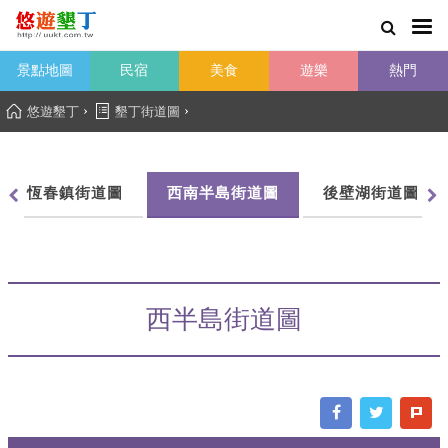
景點地圖
民宿
美食
遊樂
熱門
›
›
悠遊墾丁
墾丁街道圖
恆春鎮街道圖
西南半島街道圖
後壁湖街道圖
西半島街道圖