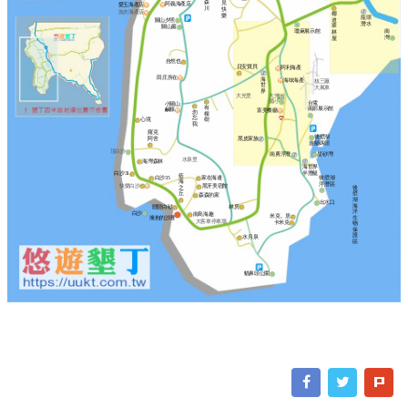
森
見
阿義海產店
愛玉海產店
川
快
漁夫海產店
椰
樂
龍璟
道
關山夕照
潛水
翠
關山巖
瓊麻展示館
南
林
灣
屋
自然也
日安寶貝
阿利海產
田庄所在
海
海味海產
核三廠
世
大風車
界
大光里
大光
國小
台電
小關山
有
南部展示館
鹹粿
富美餐廳
勿
棵
忘
樹
心境
我
羅克
後壁湖
阿舍
黑皮家族
遊艇碼頭
頂白沙
南勇浮潛
星砂灣
水泉里
海灣森林
海世界
半潛艇
白沙31
藍
白沙35
家在海邊
後壁湖
海
浮潛區
快樂白沙
黑牙美宿館
之
後
丘
壁
森森的家
湖
出水口
海
林房
戀戀白砂
洋
白沙
南島海趣
米克。居
擁抱的沙灘
生
大客車停車場
卡米克
物
保
護
水月泉
區
貓鼻頭公園