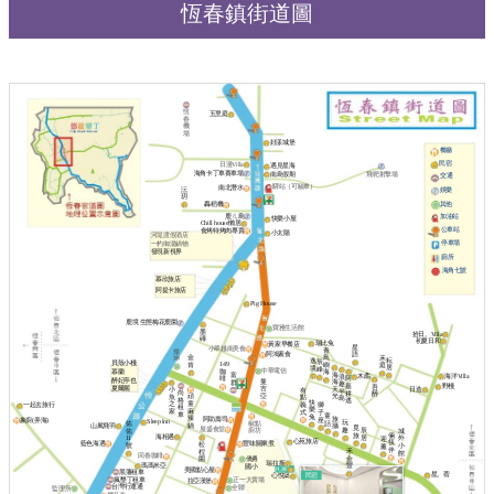
恆春鎮街道圖
恆
五里庭
春
機
場
好漾城堡
餐廳
民宿
日漫Villa
遇見星海
海角卡丁車賽車場
南島假期
飛靶射擊場
交通
驛站（可驗車）
南北潛水
沄
娛樂
玥
其他
轟稻機
鹿ㄦ島
加油站
快樂小屋
Chill house懶居
公車站
食烤特烤肉專賣
小太陽
河堤渡假酒店
停車場
一杓御湯鍋物
發現新視界
廁所
海角七號
慕欣旅店
阿提卡旅店
Pig House
鹿境 生態梅花鹿園
寶雅生活館
墨
拾日。Villa
磚
初夏日和
瑞比兔
黃家早餐店
星
小翠越南美食
青
燦
阿鴻素食
語
金
鳥
禾
坤
耘
逸
辰
貝殼小棧
149
肯
嶼
庭
居
境
峰
中華電信
咖
慕蘭
海
海
富
海洋Villa
木矞
浪
阿
啡
醉妃亭也
曼
海
群
趣
嘉
野棧
吾
夏爾麗
吉
天
日造
小
有
半
尚
耕
醉
亞
頑
光
魚
點
島
格
逃
快
童
之
義
一起去旅行
獅
租
樂
麻
家
式
子
車
童
兔
辣
旅
阿助壽司
象廚(弄海)
座
Sleep lnn
玩
椒點
話
佑
鍋
山風飛羽
攝
覓
屋盛食堂
趣
廚坊
辰
佑
城
旅
倆
海相遇
居
11
外
迎
心苑旅店
筷
藍色海遇
豐味關東煮
松
號
小
薰
伴
禾
桯
館
回春咖啡
僑勇
金
園
瑞拉斯
瑪瑪米亞
豐
國小
芃家
美國點心屋
黑藩租車
星。蓿
民宿
心悅築
肥貓南洋餐室
瘋墾丁租車
正一大賣場
拉亞漢堡
台灣行運通
全聯
監理所