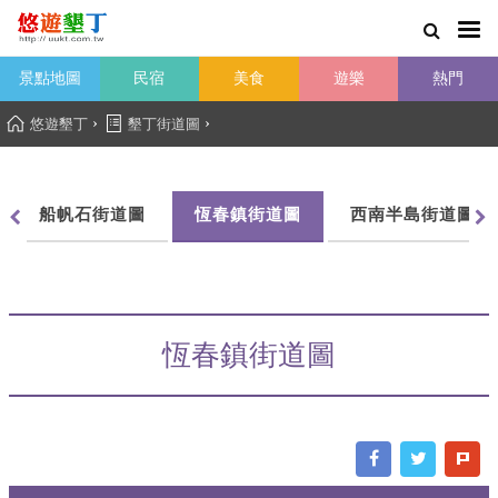
景點地圖
民宿
美食
遊樂
熱門
›
›
悠遊墾丁
墾丁街道圖
船帆石街道圖
恆春鎮街道圖
西南半島街道圖
恆春鎮街道圖