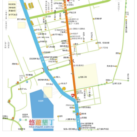
有
行
滷
春
恆春
弘
古早味蛋糕
夫
時光輕旅
臭
旅遊醫院
記
麻
50嵐
豆
炭
沐林會館
辣
麻古茶坊
腐
烤
燙
康逸旅宿
挪
早點之家
星悅
亞
覓
小城
洛可可旅店
之
謐
全聯
家
原鄉的夢
夏日休閒
孫東寶牛排
君
承
冠君KTV
喬
星
河堤
攜
正一大賣場
星
行
有
旅
機
台北麵線/大腸麵線
好宅148
田
虹瑤越南美食
園
三輪車
幸
好
88燒餃子
藻堂食音
柚子手作點心
福
消
自助洗衣店
5
息
HU BBQ BAR
泰泰南洋料理
號
達美樂
↑
↑
寧檸民宿
李寓。恆春的家
老舖子
海
四
麋谷
生
溝
陽明通運
七美姑娘
館
里
大可茶樓
春
鴨肉蔡
吉
本氣食堂
悠恆
武方牛排
精緻汽車保養場
素食麵
恐龍賽車場
牛奶白
日造·深光
肥春號
水蛙機車店
美林達Villa
赤
照利餐廳
自來水
牛
伊家人
恆春工商
公司
嶺
名根烤肉專賣
戀戀121
東方足跡
小杜包子
墾草趣
海芋Villa
一
全聯
拉
杯
啄木鳥
芙
咖
樂
啡
兒
彰化
龍鑾潭
銀行
四海食品
小黑貝殼藝品
億園
洪師傅
龍鑾潭
渥田
往關山
自然中心
尋寶屋
西海岸
人傑賽車場
PK玩家賽車場
野戰漆彈場
喜哈哈PK賽車場
往後壁湖
鬼屋vs密室逃脫
往下接南灣北區