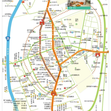
星巴克
3000啤酒博物館
85度C
大樹藥局
馥
北門
境
四季
藝鍋物
莫尼克早午餐
飯店民宿用品店
日內瓦
北門戰車
芃家 Villa
海角
曾家牛肉麵
42號
海灘走走
阿琴麵店
Zero+
香香豆花
7號鍋
木箱火鍋
森淼旅宿
金享樂園
烤100分
北門家常菜
金享卡丁車
好日子
阿賢牛排
恆春
兒童公園
不能過的西門
國小
好 鬆餅
海的顏色
西門
中正
清水
海的顏色
游泳池
越南料理
亞福租車
小牛村
阿婆大腸包香腸
窩
西門廣場
東門
隨
包手
墾
三山國王廟
立體停車場
50巷
緣
東風
三張椅髮廊
丁
恆。好
白羊道
縣城
39焗烤
許家廚坊
阿嘉送信的老街
縣城麵店
FUN假趣
阿潭姨素材料
西門鴨香飯
Pizza
喜喜美式餐廳
茶の魔手
福記蒸餃
誠食
鵝
牛奶糖
黑仔の店
嗜咖啡
肉
肉 Meat
恆春公有市場
中元
阿香羊肉
共融遊戲場
興丼壽司
小南便當
搶孤
牛肉拉麵
拉丁美洲
猴洞山公園
出
曹媽冷飲.炸雞
臭脯餅老店
場地
木屐王
風味餐坊
公仔民宿
火
粉圓老店
賺食人
和平披薩
崧好青草店
三媽臭臭鍋
阿宗爌肉飯
阿伯綠豆饌
立體停車場
阿鴻麵店
天
肉圓大王
喆
嬑順租車
福
歐戀
週
鎮公所
昌平炸雞
后
樹
家
迷客夏
鈕
阿香姨
玉女
德
日
柯記
圖書館
宮
夏
上好機車
扣
屈臣氏
豆花
宮
夜
恆
棕
雲
飲
宏迪
我愛墾丁
戶政
蒔
東門
倉
默默很甜
市
消防局
快樂
春
櫚
居
事
海的雜貨
嶼
庫
隱
寶順號
恆春
鳥地方
社
宿
冬粉鴨
綠豆蒜
蔽
玉珍香
分局
福
衛生所
安可
艾倫
伯虎在二樓
恆春民謠館
館
恆春地政
多
沐睦
王家麵店
秋香
久
山
郵局
基督教醫院
甘味食堂
←
恆春文化中心
腳
恆春轉運站
南
金像
阿嘉
往
方
和欣
老街飯包
老街文旅
恆春國中
的家
德
餃
租車
第一銀行
和
子
夥計之家冬粉鴨
寵愛月台
AND宅
阿嘉上班
波波廚房
四方食事
萊薩芙
恆春國稅局
的郵局
南都冰店
田
紅豆餅
早午餐
迷你小橘子
南方皇后
山
香草天空
中
暮暮
薛臭豆腐
下
日
八方雲集
小海豚
宿
沐
南門小吃部
幸福
山丘
鼎
人
境
李記
西
墾丁
逐日光而居
小山東早午餐
食
珍竹林
家
自在他方
益香圓
芳
日日好適
洋蔥田
小萍
八樂的家
榙榙義手作披薩
熊麻吉
的店
新
鴻蘋果
南門醫院
那
境
花野井
夏一跳
夏苑
間
洛
薑母鴨
恆美111
春城
美夢
輝哥生魚片
克
成真
尼可
南門
自助洗車場
恆農假期
覓思旅
防曬
夏
農會超市
覓麗寓所
四
天
心
樂
季
佐丹奴服飾店
三富大酒店
愛上恆春
工
必勝客
想
藏
墾丁碰碰船
享
人和素食館
東林海產餐廳
峇里散散步
輕輕旅行
事
春
Sandy House
棧
砂島甩尾場
豆豆甜品屋
成
海吶 (隱岸)
又一春
謝家麵店
星
多尼多尼
1號旅店
美
愛在恆春
樂
古城機車
旅
大鼻旅店
隨
后
樂
去旅行
雅
橘色旅店
行
萬豐豆漿
風
春嶼
花
雅
居
慢遊
旅
園
屋