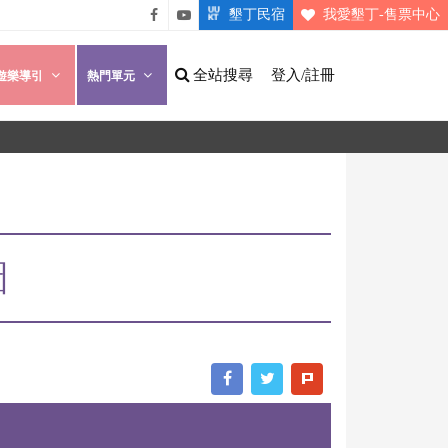
墾丁民宿
我愛墾丁-售票中心
悠遊
悠遊
墾丁
墾丁
全站搜尋
登入/註冊
遊樂導引
熱門單元
粉絲
影片
團
介紹
圖