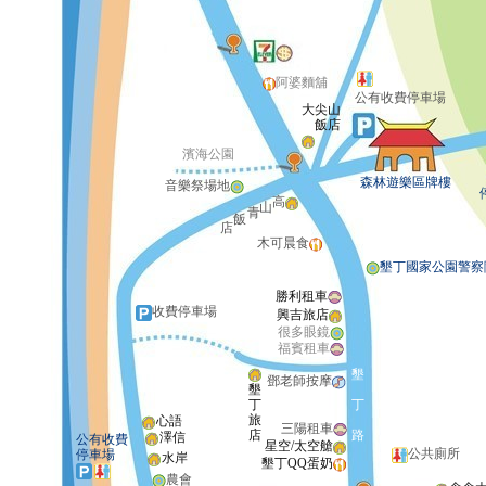
阿婆麵舖
公有收費停車場
大尖山
飯店
濱海公園
森林遊樂區牌樓
音樂祭場地
高
山
青
飯
店
木可晨食
墾丁國家公園警察
勝利租車
收費停車場
興吉旅店
很多眼鏡
福賓租車
墾
鄧老師按摩
墾
丁
丁
旅
心語
三陽租車
店
路
澤信
公有收費
星空/太空艙
公共廁所
停車場
水岸
墾丁QQ蛋奶
農會