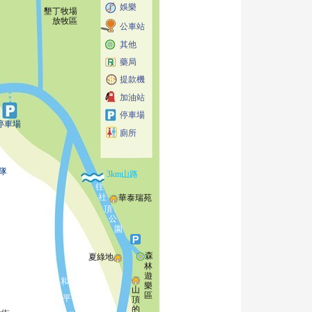
娛樂
墾丁牧場
放牧區
公車站
其他
藥局
提款機
加油站
停車場
停車場
廁所
隊
3km山路
往
社
華泰瑞苑
頂
公
園
森
夏綠地
林
遊
和
樂
山
區
平
頂
的