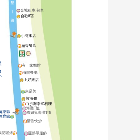
墾
金城租車.包車
丁
合歡8宿
路
小灣旅店
滿香餐飲
墾
有一家麵館
丁
國
海饌餐廳
小
上好旅店
康是美
牧海48
白沙灘泰式料理
海灘T恤
東縣
衣媚兒海灘T恤
教育館
清香快炒
張記碳烤
亞熱帶服飾