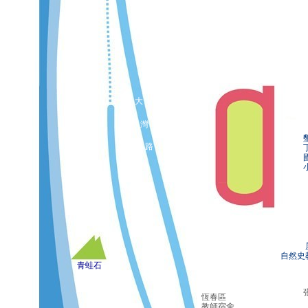
大
灣
路
屏
自然史
青蛙石
恆春區
教師宿舍