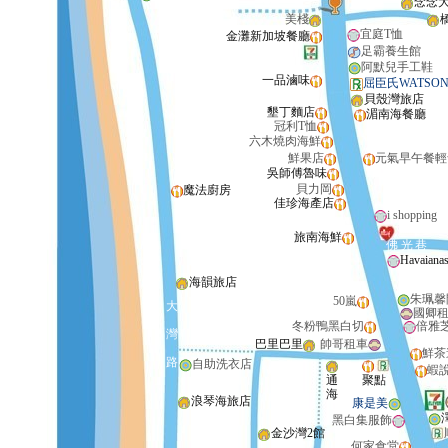
念念
美棧
宜庭T恤
金灘新加坡餐廳
足霸養生館
阿默兒手工鞋
一品滷味
屈臣氏WATSON
貝殼灣旅店
墾丁麵店
湄南海餐廳
冠利T恤
六木燒肉海鮮
鮮果店
元氣早午餐輕
吳師傅魯味
貝力岡
魔法廚房
佳珍海產店
i shopping
旅南海鮮
佛
光
巷
Havaiana
海韻旅店
朱珮馨
50嵐
大
國卿
冬粉鴨黑白切
倍雅
灣
巴里巴里
帥哥租車
鮮茶
路
自助洗衣店
蝦
通
聚點
海
浪琴海旅店
康是美
黑白集服飾
金沙灣2館
何家食堂