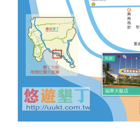
興
南
熱
炒
墾
曼
民宿
墾
活
福華大飯店