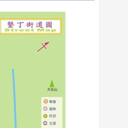
大尖山
餐廳
服飾
民宿
交通