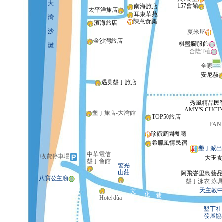
大
157會館
南海旅店
太平洋旅店
耳東華苑
灣
陳意食築
濱海旅店
沙
夏米屋
金沙灣旅店
棋盤腳服飾
灘
合隆T桖
全家
安尼赫
遇見墾丁旅店
秀風精品民
AMY'S CUCI
墾丁旅店-大灣館
TOP50旅店
FAN
珍饌庭園餐廳
希臘風情民宿
墾丁派出
中華電信
收費停車場
大玉
墾丁會館
警光
山莊
阿飛峇里島藝
八寶公主廟
墾丁泳衣.泳
天主教
文
化
巷
Hotel dùa
墾丁社
發展協