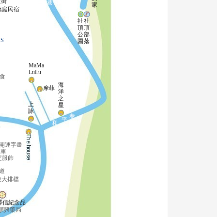
大街
巷
家
橋庭民宿
社
社
頂
頂
公
部
S
園
落
MaMa
LuLu
食
海
摩菲
洋
之
上
星
詠
巷
平
和
s
開運字畫
租車
芝服飾
道
說大排檔
澤信紀念品
順興藥局