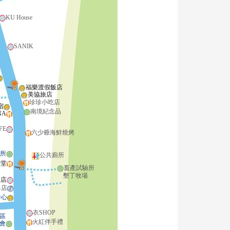
KU House
SANIK
福樂渡假飯店
美協旅店
珍珍小吃店
宿
南境紀念品
NA
FE
六少爺海鮮燒烤
所
公共廁所
食堂
畜產試驗所
墾丁牧場
品店
具店
中心
衣SHOP
區
火紅伴手禮
會