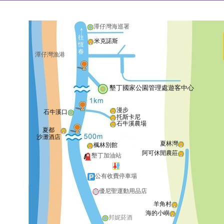
潭仔灣海巡署
往
米克諾斯
恆
春
潭仔灣漁港
墾丁國家公園管理處遊客中心
漫步
石牛溪口
托斯卡尼
石牛溪農場
夏都
沙灘酒店
夏林灣
楓林別館
阿可休閒農莊
墾丁加油站
公有收費停車場
優尼聖運動用品店
羊角村
海的小嶼
邦妮菸酒