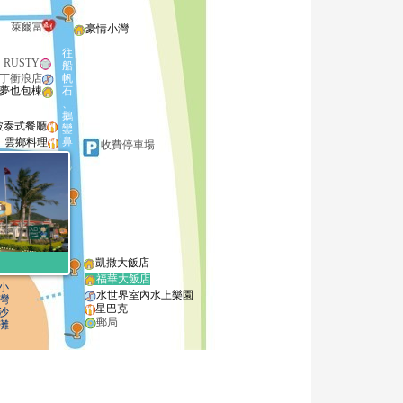
萊爾富
豪情小灣
往
RUSTY
船
丁衝浪店
帆
夢也包棟
石
、
鵝
波泰式餐廳
鑾
鼻
雲鄉料理
收費停車場
丁青年
動中心
紅磚窯披薩
波波披薩
凱撒大飯店
福華大飯店
小
水世界室內水上樂園
灣
星巴克
沙
郵局
灘