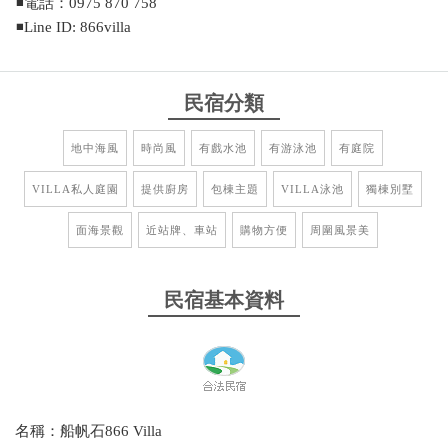
◾電話：0975 870 758
◾Line ID: 866villa
民宿分類
地中海風
時尚風
有戲水池
有游泳池
有庭院
VILLA私人庭園
提供廚房
包棟主題
VILLA泳池
獨棟別墅
面海景觀
近站牌、車站
購物方便
周圍風景美
民宿基本資料
名稱：船帆石866 Villa