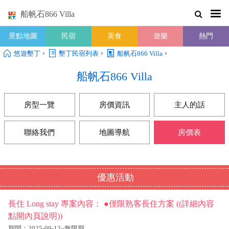
船帆石866 Villa
景點地圖
民宿
美食
遊樂
熱門
›
›
›
悠遊墾丁
墾丁民宿列表
船帆石866 Villa
船帆石866 Villa
房型一覽
房價資訊
主人的話
聯絡我們
地圖導航
房價表
優惠活動
長住 Long stay 專案內容： ●僅限熟客長住方案 ((詳細內容
點開內頁說明))
期間：2025-09-12~無限期