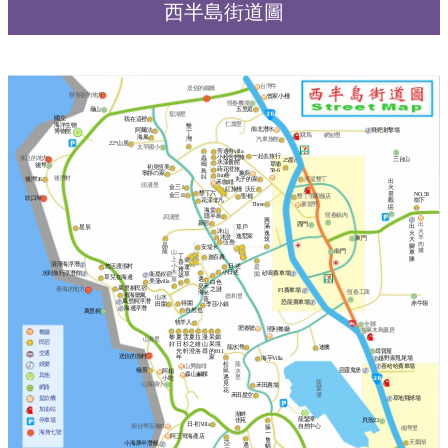
西半島街道圖
台灣牛
送信的鐵橋
辦喜宴的地方
曾家小棧
恆春機場
五里庭
龜山
茄湖里
國立
我在這裡
仁壽里
海洋生物
墾
南北潛水
飛靶射擊場
阿爾法
博物館
丁
驛馬
網紗里
海風
灣
汽車旅館
22°山居
太平國小
旁邊有villa
一起去旅行
小粉舍輕旅
蟲
休息的地方
三台山
25度c
水漾會館
草埔
鳴
後灣
初見恆美
蒔花澄旅
58-6
鳥
象廚
寧靜の家
Inn巷
叫
後灣村
後灣36
丸子的家
河堤墾丁
出
禾咖啡
頭溝里
金三 I
火
沃丘
紅旅棧
墾丁六
景
NO.58
金三 II
聖都
墾丁假期飯店
吹口琴
花漾非凡
觀
樹下
Three
麥當勞
區
海棠
恆春鎮內
隱半島
四溝里
興
新宿
出
西門
出
滿
草戶
星辰
火
沐山
火
逸
逸墅家
沐澄
羊
東門
大
筑
伍叁
肉
晶
腳
安堤卡
爐
南門
龍
車
山
丁
迦百農
隊
上
幸
香
清淨海浮潛
小
日‧述
悠活渡假村
庭
運
雅
小日述
木
水到魚行浮潛館
砂島賽車場
園
草
衞星叔宿
築
草兒在海邊
屋
遇
美蒲villa
白色
見
禾
萬里桐民宿
之謎
看海的地方
F1賽車場
海
恆春工商
米
看海聽風
德和里
山水
葵
萬里桐浮潛
恐龍賽車場
赤牛嶺
得園
田園
李莎小鎮
海邊浮潛
自然也
萬里桐
牧羊人
全聯
肥春號
照利餐廳
啄木鳥藥房
餐廳
黎
夏
雲
夏
拉
漫
呆
媚
山海里
民宿
好
日
杉
之
維
山
呆
境
龍水灣
迪噢
光
軒
澄
洛
尋
的
811
尋寶屋
交通
送信的漁村
年
家
海芋Villa
越野家甩尾場
松
娛樂
龍
山男咖啡
喜哈哈賽車場
極景
惡靈鬼堡
鼠
水
阿娟
森山鹹粿
其他
遇
里
小吃
龍
見
山海國小
禾田農場
網路
鑾
花
禾田星空
潭
草地飛球場
提款機
加油站
湖畔
龍鑾潭
停車場
佳苑
貝殼23
日‧初Villa
南台灣活海鮮
自然中心
躲
南灣里
海角七號
一
阿三哥海產店
隻
天鵝湖
亞
小海豚半潛艇
遇
貓