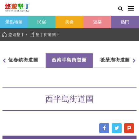
景點地圖
民宿
美食
遊樂
熱門
›
›
悠遊墾丁
墾丁街道圖
恆春鎮街道圖
西南半島街道圖
後壁湖街道圖
西半島街道圖