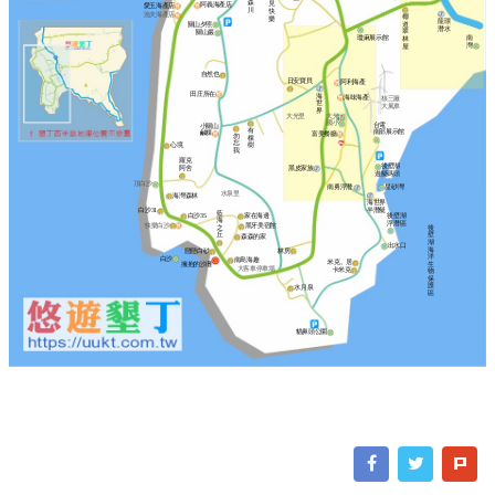
森
見
阿義海產店
愛玉海產店
川
快
漁夫海產店
椰
樂
龍璟
道
關山夕照
潛水
翠
關山巖
瓊麻展示館
南
林
灣
屋
自然也
日安寶貝
阿利海產
田庄所在
海
海味海產
核三廠
世
大風車
界
大光里
大光
國小
台電
小關山
有
南部展示館
鹹粿
富美餐廳
勿
棵
忘
樹
心境
我
羅克
後壁湖
阿舍
黑皮家族
遊艇碼頭
頂白沙
南勇浮潛
星砂灣
水泉里
海灣森林
海世界
半潛艇
白沙31
藍
白沙35
家在海邊
後壁湖
海
浮潛區
快樂白沙
黑牙美宿館
之
後
丘
壁
森森的家
湖
出水口
海
林房
戀戀白砂
洋
白沙
南島海趣
米克。居
擁抱的沙灘
生
大客車停車場
卡米克
物
保
護
水月泉
區
貓鼻頭公園