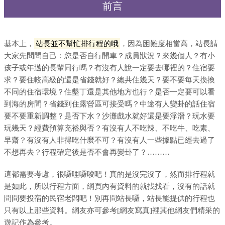
前言
基本上，
站長並不幫忙排行程的哦
，因為困難度相當高，站長請
大家先問問自己：您是否自行開車？成員狀況？來幾個人？有小
孩子或年邁的長輩同行嗎？有沒有人說一定要去哪裡的？住宿要
求？要住較高級的還是省錢就好？總共住幾天？要不要每天換換
不同的住宿環境？住墾丁還是其他地方也行？是否一定要可以看
到海的房間？省錢到住露營區可接受嗎？中途有人變卦的話住宿
要不要重新調整？是否下水？沙灘戲水就好還是要浮潛？玩水要
玩幾天？經費預算充裕與否？有沒有人不吃辣、不吃牛、吃素、
早齋？有沒有人非得吃什麼不可？有沒有人一些據點已經去過了
不想再去？行程確定後是否不會再變卦了？………
這都需要考慮，很囉哩囉唆吧！真的是沒完沒了，然而排行程就
是如此，所以行程方面，網頁內有資料的就找找看，沒有的話就
問問要投宿的民宿老闆吧！別再問站長囉，站長能提供的行程也
只有以上那些資料。網友亦可參考[網友寫真]裡其他網友們精采的
遊記作為參考。