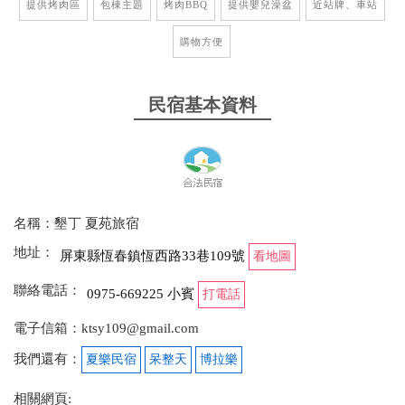
提供烤肉區
包棟主題
烤肉BBQ
提供嬰兒澡盆
近站牌、車站
購物方便
民宿基本資料
名稱：墾丁 夏苑旅宿
地址：
屏東縣恆春鎮恆西路33巷109號
看地圖
聯絡電話：
0975-669225 小賓
打電話
電子信箱：ktsy109@gmail.com
我們還有：
夏樂民宿
呆整天
博拉樂
相關網頁: