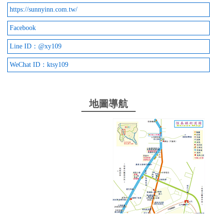
https://sunnyinn.com.tw/
Facebook
Line ID：@xy109
WeChat ID：ktsy109
地圖導航