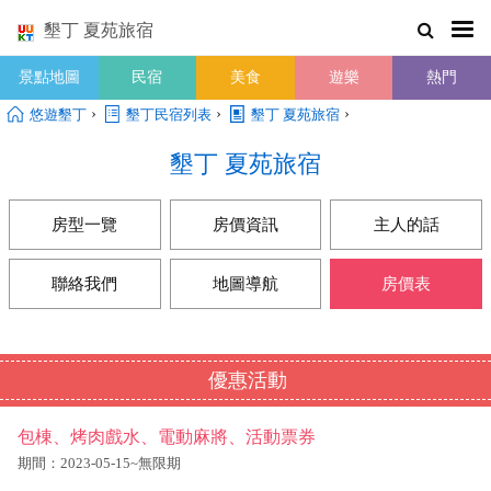
墾丁 夏苑旅宿
景點地圖
民宿
美食
遊樂
熱門
›
›
›
悠遊墾丁
墾丁民宿列表
墾丁 夏苑旅宿
墾丁 夏苑旅宿
房型一覽
房價資訊
主人的話
聯絡我們
地圖導航
房價表
優惠活動
包棟、烤肉戲水、電動麻將、活動票券
期間：2023-05-15~無限期