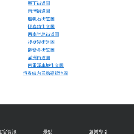
墾丁街道圖
南灣街道圖
船帆石街道圖
恆春鎮街道圖
西南半島街道圖
後壁湖街道圖
鵝鑾鼻街道圖
滿洲街道圖
四重溪車城街道圖
恆春鎮內景點導覽地圖
住宿資訊
景點
遊樂導引