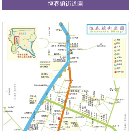
恆春鎮街道圖
恆
五里庭
春
機
場
好漾城堡
餐廳
民宿
日漫Villa
遇見星海
海角卡丁車賽車場
南島假期
飛靶射擊場
交通
驛站（可驗車）
南北潛水
沄
娛樂
玥
其他
轟稻機
鹿ㄦ島
加油站
快樂小屋
Chill house懶居
公車站
食烤特烤肉專賣
小太陽
河堤渡假酒店
停車場
一杓御湯鍋物
發現新視界
廁所
海角七號
慕欣旅店
阿提卡旅店
Pig House
鹿境 生態梅花鹿園
寶雅生活館
墨
拾日。Villa
磚
初夏日和
瑞比兔
黃家早餐店
星
小翠越南美食
青
燦
阿鴻素食
語
金
鳥
禾
坤
耘
逸
辰
貝殼小棧
149
肯
嶼
庭
居
境
峰
中華電信
咖
慕蘭
海
海
富
海洋Villa
木矞
浪
阿
啡
醉妃亭也
曼
海
群
趣
嘉
野棧
吾
夏爾麗
吉
天
日造
小
有
半
尚
耕
醉
亞
頑
光
魚
點
島
格
逃
快
童
之
義
一起去旅行
獅
租
樂
麻
家
式
子
車
童
兔
辣
旅
阿助壽司
象廚(弄海)
座
Sleep lnn
玩
椒點
話
佑
鍋
山風飛羽
攝
覓
屋盛食堂
趣
廚坊
辰
佑
城
旅
倆
海相遇
居
11
外
迎
心苑旅店
筷
藍色海遇
豐味關東煮
松
號
小
薰
伴
禾
桯
館
回春咖啡
僑勇
金
園
瑞拉斯
瑪瑪米亞
豐
國小
芃家
美國點心屋
黑藩租車
星。蓿
心悅築
肥貓南洋餐室
瘋墾丁租車
正一大賣場
拉亞漢堡
台灣行運通
全聯
監理所