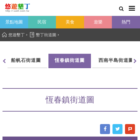
景點地圖
民宿
美食
遊樂
熱門
›
›
悠遊墾丁
墾丁街道圖
船帆石街道圖
恆春鎮街道圖
西南半島街道圖
恆春鎮街道圖