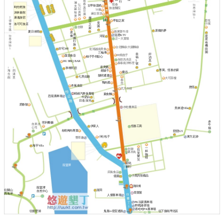
有
行
滷
春
恆春
弘
古早味蛋糕
夫
時光輕旅
臭
旅遊醫院
記
麻
50嵐
豆
炭
沐林會館
辣
麻古茶坊
腐
烤
燙
康逸旅宿
挪
早點之家
星悅
亞
覓
小城
洛可可旅店
之
謐
全聯
家
原鄉的夢
夏日休閒
孫東寶牛排
君
承
冠君KTV
喬
星
河堤
攜
正一大賣場
星
行
有
旅
機
台北麵線/大腸麵線
好宅148
田
虹瑤越南美食
園
三輪車
幸
好
88燒餃子
藻堂食音
柚子手作點心
福
消
自助洗衣店
5
息
HU BBQ BAR
泰泰南洋料理
號
達美樂
↑
↑
寧檸民宿
李寓。恆春的家
老舖子
海
四
麋谷
生
溝
陽明通運
七美姑娘
館
里
大可茶樓
春
鴨肉蔡
吉
本氣食堂
悠恆
武方牛排
精緻汽車保養場
素食麵
恐龍賽車場
牛奶白
日造·深光
肥春號
水蛙機車店
美林達Villa
赤
照利餐廳
自來水
牛
伊家人
恆春工商
公司
嶺
名根烤肉專賣
戀戀121
東方足跡
小杜包子
墾草趣
海芋Villa
一
全聯
拉
杯
啄木鳥
芙
咖
樂
啡
兒
彰化
龍鑾潭
銀行
四海食品
小黑貝殼藝品
億園
洪師傅
龍鑾潭
渥田
往關山
自然中心
尋寶屋
西海岸
人傑賽車場
PK玩家賽車場
野戰漆彈場
喜哈哈PK賽車場
往後壁湖
鬼屋vs密室逃脫
往下接南灣北區