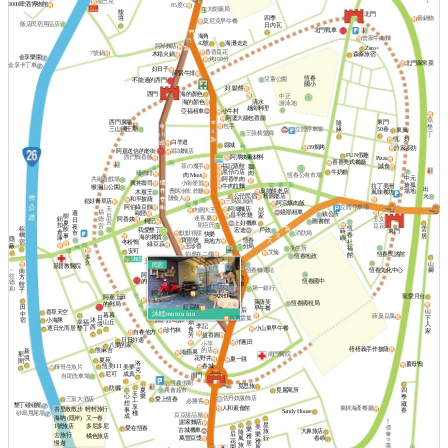
星巴克
3000啤酒博物館
85度C
大樹藥局
馥
北門
境
四季
藝鍋物
莫尼克早午餐
飯店民宿用品店
日內瓦
北門戰車
海角
曾家牛肉麵
42號
海灘走走
阿琴麵店
Zero+
香香豆花
7號鍋
木箱火鍋
森淼旅宿
金享樂園
烤100分
北門家常菜
金享卡丁車
好日子
阿賢牛排
恆春
兒童公園
不能過的西門
國小
好 鬆餅
海的顏色
西門
中正
清水
海的顏色
游泳池
越南料理
亞福租車
小牛村
阿婆大腸包香腸
窩
西門廣場
東門
隨
包手
墾
三山國王廟
立體停車場
50巷
緣
東風
三張椅髮廊
丁
恆。好
白羊道
縣城
39焗烤
許家廚坊
阿嘉送信的老街
縣城麵店
FUN假趣
阿潭姨素材料
西門鴨香飯
Pizza
喜喜美式餐廳
茶の魔手
福記蒸餃
誠食
鵝
牛奶糖
黑仔の店
嗜咖啡
肉
肉 Meat
恆春公有市場
中元
阿香羊肉
共融遊戲場
興丼壽司
小南便當
搶孤
牛肉拉麵
拉丁美洲
猴洞山公園
出
曹媽冷飲.炸雞
臭脯餅老店
場地
木屐王
風味餐坊
公仔民宿
火
粉圓老店
賺食人
和平披薩
崧好青草店
三媽臭臭鍋
阿宗爌肉飯
阿伯綠豆饌
立體停車場
阿鴻麵店
天
肉圓大王
喆
嬑順租車
福
歐戀
週
鎮公所
昌平炸雞
后
樹
家
迷客夏
鈕
阿香姨
玉女
德
日
柯記
圖書館
宮
夏
上好機車
扣
屈臣氏
豆花
宮
夜
恆
棕
雲
飲
宏迪
我愛墾丁
戶政
蒔
東門
倉
默默很甜
市
消防局
快樂
春
櫚
居
事
海的雜貨
嶼
庫
隱
寶順號
恆春
鳥地方
社
宿
冬粉鴨
綠豆蒜
蔽
玉珍香
分局
福
衛生所
安可
艾倫
伯虎在二樓
恆春民謠館
館
恆春地政
多
沐睦
王家麵店
秋香
久
山
郵局
民宿
基督教醫院
甘味食堂
←
恆春文化中心
腳
恆春轉運站
南
金像
阿嘉
往
方
和欣
老街飯包
老街文旅
恆春國中
的家
德
餃
租車
第一銀行
和
子
夥計之家冬粉鴨
寵愛月台
AND宅
阿嘉上班
波波廚房
四方食事
萊薩芙
恆春國稅局
的郵局
南都冰店
田
紅豆餅
早午餐
迷你小橘子
南方皇后
山
香草天空
沐睦mumu inn
中
暮暮
薛臭豆腐
下
日
八方雲集
小海豚
宿
沐
南門小吃部
幸福
山丘
鼎
人
境
李記
西
墾丁
逐日光而居
小山東早午餐
食
珍竹林
家
自在他方
益香圓
芳
日日好適
洋蔥田
小萍
八樂的家
榙榙義手作披薩
熊麻吉
的店
新
鴻蘋果
南門醫院
那
境
花野井
夏一跳
夏苑
間
洛
薑母鴨
恆美111
春城
美夢
輝哥生魚片
克
成真
尼可
南門
自助洗車場
恆農假期
覓思旅
防曬
夏
農會超市
覓麗寓所
四
天
心
樂
季
佐丹奴服飾店
三富大酒店
愛上恆春
工
必勝客
想
藏
墾丁碰碰船
享
人和素食館
東林海產餐廳
峇里散散步
輕輕旅行
事
春
Sandy House
棧
砂島甩尾場
豆豆甜品屋
成
海吶 (隱岸)
又一春
謝家麵店
星
多尼多尼
1號旅店
美
愛在恆春
樂
古城機車
旅
大鼻旅店
隨
后
樂
去旅行
雅
橘色旅店
行
萬豐豆漿
風
春嶼
花
雅
居
慢遊
旅
園
屋