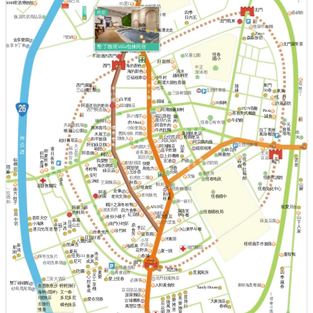
星巴克
3000啤酒博物館
85度C
大樹藥局
馥
北門
民宿
境
四季
藝鍋物
莫尼克早午餐
飯店民宿用品店
日內瓦
北門戰車
海角
曾家牛肉麵
42號
海灘走走
阿琴麵店
Zero+
香香豆花
7號鍋
木箱火鍋
森淼旅宿
金享樂園
烤100分
北門家常菜
金享卡丁車
墾丁馥境Villa包棟民宿
好日子
阿賢牛排
恆春
兒童公園
不能過的西門
國小
好 鬆餅
海的顏色
西門
中正
清水
海的顏色
游泳池
越南料理
亞福租車
小牛村
阿婆大腸包香腸
窩
西門廣場
東門
隨
包手
墾
三山國王廟
立體停車場
50巷
緣
東風
三張椅髮廊
丁
恆。好
白羊道
縣城
39焗烤
許家廚坊
阿嘉送信的老街
縣城麵店
FUN假趣
阿潭姨素材料
西門鴨香飯
Pizza
喜喜美式餐廳
茶の魔手
福記蒸餃
誠食
鵝
牛奶糖
黑仔の店
嗜咖啡
肉
肉 Meat
恆春公有市場
中元
阿香羊肉
共融遊戲場
興丼壽司
小南便當
搶孤
牛肉拉麵
拉丁美洲
猴洞山公園
出
曹媽冷飲.炸雞
臭脯餅老店
場地
木屐王
風味餐坊
公仔民宿
火
粉圓老店
賺食人
和平披薩
崧好青草店
三媽臭臭鍋
阿宗爌肉飯
阿伯綠豆饌
立體停車場
阿鴻麵店
天
肉圓大王
喆
嬑順租車
福
歐戀
週
鎮公所
昌平炸雞
后
樹
家
迷客夏
鈕
阿香姨
玉女
德
日
柯記
圖書館
宮
夏
上好機車
扣
屈臣氏
豆花
宮
夜
恆
棕
雲
飲
宏迪
我愛墾丁
戶政
蒔
東門
倉
默默很甜
市
消防局
快樂
春
櫚
居
事
海的雜貨
嶼
庫
隱
寶順號
恆春
鳥地方
社
宿
冬粉鴨
綠豆蒜
蔽
玉珍香
分局
福
衛生所
安可
艾倫
伯虎在二樓
恆春民謠館
館
恆春地政
多
沐睦
王家麵店
秋香
久
山
郵局
基督教醫院
甘味食堂
←
恆春文化中心
腳
恆春轉運站
南
金像
阿嘉
往
方
和欣
老街飯包
老街文旅
恆春國中
的家
德
餃
租車
第一銀行
和
子
夥計之家冬粉鴨
寵愛月台
AND宅
阿嘉上班
波波廚房
四方食事
萊薩芙
恆春國稅局
的郵局
南都冰店
田
紅豆餅
早午餐
迷你小橘子
南方皇后
山
香草天空
中
暮暮
薛臭豆腐
下
日
八方雲集
小海豚
宿
沐
南門小吃部
幸福
山丘
鼎
人
境
李記
西
墾丁
逐日光而居
小山東早午餐
食
珍竹林
家
自在他方
益香圓
芳
日日好適
洋蔥田
小萍
八樂的家
榙榙義手作披薩
熊麻吉
的店
新
鴻蘋果
南門醫院
那
境
花野井
夏一跳
夏苑
間
洛
薑母鴨
恆美111
春城
美夢
輝哥生魚片
克
成真
尼可
南門
自助洗車場
恆農假期
覓思旅
防曬
夏
農會超市
覓麗寓所
四
天
心
樂
季
佐丹奴服飾店
三富大酒店
愛上恆春
工
必勝客
想
藏
墾丁碰碰船
享
人和素食館
東林海產餐廳
峇里散散步
輕輕旅行
事
春
Sandy House
棧
砂島甩尾場
豆豆甜品屋
成
海吶 (隱岸)
又一春
謝家麵店
星
多尼多尼
1號旅店
美
愛在恆春
樂
古城機車
旅
大鼻旅店
隨
后
樂
去旅行
雅
橘色旅店
行
萬豐豆漿
風
春嶼
花
雅
居
慢遊
旅
園
屋