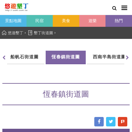
景點地圖
民宿
美食
遊樂
熱門
›
›
悠遊墾丁
墾丁街道圖
船帆石街道圖
恆春鎮街道圖
西南半島街道圖
恆春鎮街道圖