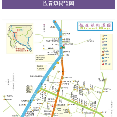
恆春鎮街道圖
恆
五里庭
春
機
場
好漾城堡
餐廳
民宿
日漫Villa
遇見星海
海角卡丁車賽車場
南島假期
飛靶射擊場
交通
驛站（可驗車）
南北潛水
沄
娛樂
玥
其他
轟稻機
鹿ㄦ島
加油站
快樂小屋
Chill house懶居
公車站
食烤特烤肉專賣
小太陽
河堤渡假酒店
停車場
一杓御湯鍋物
發現新視界
廁所
海角七號
慕欣旅店
阿提卡旅店
Pig House
鹿境 生態梅花鹿園
寶雅生活館
墨
拾日。Villa
磚
初夏日和
瑞比兔
黃家早餐店
星
小翠越南美食
青
燦
阿鴻素食
語
金
鳥
禾
坤
耘
逸
辰
貝殼小棧
149
肯
嶼
庭
居
境
峰
中華電信
咖
慕蘭
海
海
富
海洋Villa
木矞
浪
阿
啡
醉妃亭也
曼
海
群
趣
嘉
野棧
吾
夏爾麗
吉
天
日造
小
有
半
尚
耕
醉
亞
頑
光
魚
點
島
格
逃
快
童
之
義
一起去旅行
獅
租
樂
麻
家
式
子
車
童
兔
辣
旅
阿助壽司
象廚(弄海)
座
Sleep lnn
玩
椒點
話
佑
鍋
山風飛羽
攝
覓
屋盛食堂
趣
廚坊
辰
佑
城
旅
倆
海相遇
居
11
外
迎
心苑旅店
筷
藍色海遇
豐味關東煮
松
號
小
薰
伴
禾
桯
館
回春咖啡
僑勇
金
園
瑞拉斯
瑪瑪米亞
豐
國小
芃家
美國點心屋
黑藩租車
星。蓿
心悅築
肥貓南洋餐室
瘋墾丁租車
正一大賣場
拉亞漢堡
台灣行運通
全聯
監理所