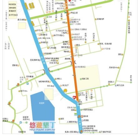
有
行
滷
春
恆春
弘
古早味蛋糕
夫
時光輕旅
臭
旅遊醫院
記
麻
50嵐
豆
炭
沐林會館
辣
麻古茶坊
腐
烤
燙
康逸旅宿
挪
早點之家
星悅
亞
覓
小城
洛可可旅店
之
謐
全聯
家
原鄉的夢
夏日休閒
孫東寶牛排
君
承
冠君KTV
喬
星
河堤
攜
正一大賣場
星
行
有
旅
機
台北麵線/大腸麵線
好宅148
田
虹瑤越南美食
園
三輪車
幸
好
88燒餃子
藻堂食音
柚子手作點心
福
消
自助洗衣店
5
息
HU BBQ BAR
泰泰南洋料理
號
達美樂
↑
↑
寧檸民宿
李寓。恆春的家
老舖子
海
四
麋谷
生
溝
陽明通運
七美姑娘
館
里
大可茶樓
春
鴨肉蔡
吉
本氣食堂
悠恆
武方牛排
精緻汽車保養場
素食麵
恐龍賽車場
牛奶白
日造·深光
肥春號
水蛙機車店
美林達Villa
赤
照利餐廳
自來水
牛
伊家人
恆春工商
公司
嶺
名根烤肉專賣
戀戀121
東方足跡
小杜包子
墾草趣
海芋Villa
一
全聯
拉
杯
啄木鳥
芙
咖
樂
啡
兒
彰化
龍鑾潭
銀行
四海食品
小黑貝殼藝品
億園
洪師傅
龍鑾潭
渥田
往關山
自然中心
尋寶屋
西海岸
人傑賽車場
PK玩家賽車場
野戰漆彈場
喜哈哈PK賽車場
往後壁湖
鬼屋vs密室逃脫
往下接南灣北區