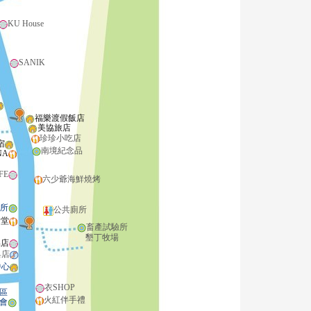
KU House
SANIK
福樂渡假飯店
美協旅店
珍珍小吃店
宿
南境紀念品
NA
FE
六少爺海鮮燒烤
所
公共廁所
食堂
畜產試驗所
墾丁牧場
品店
具店
中心
衣SHOP
區
火紅伴手禮
會