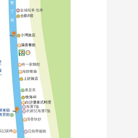
墾
金城租車.包車
丁
合歡8宿
路
小灣旅店
滿香餐飲
墾
有一家麵館
丁
國
海饌餐廳
小
上好旅店
康是美
牧海48
白沙灘泰式料理
海灘T恤
東縣
衣媚兒海灘T恤
教育館
清香快炒
張記碳烤
亞熱帶服飾