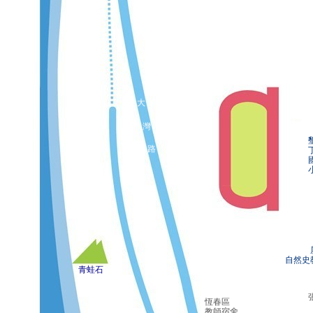
大
灣
路
屏
自然史
青蛙石
恆春區
教師宿舍