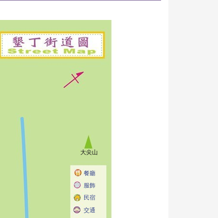
大尖山
餐廳
服飾
民宿
交通