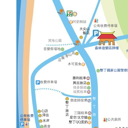
阿婆麵舖
公有收費停車場
大尖山
飯店
濱海公園
森林遊樂區牌樓
音樂祭場地
高
山
青
飯
店
木可晨食
墾丁國家公園警察
勝利租車
收費停車場
興吉旅店
很多眼鏡
福賓租車
墾
鄧老師按摩
墾
丁
丁
旅
心語
三陽租車
店
路
澤信
公有收費
星空/太空艙
公共廁所
停車場
水岸
墾丁QQ蛋奶
農會