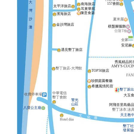
大
157會館
南海旅店
太平洋旅店
耳東華苑
灣
陳意食築
濱海旅店
沙
夏米屋
金沙灣旅店
棋盤腳服飾
灘
合隆T桖
全家
安尼赫
遇見墾丁旅店
秀風精品民
AMY'S CUCI
墾丁旅店-大灣館
TOP50旅店
FAN
珍饌庭園餐廳
希臘風情民宿
墾丁派出
中華電信
收費停車場
大玉
墾丁會館
警光
山莊
阿飛峇里島藝
八寶公主廟
墾丁泳衣.泳
天主教
文
化
巷
Hotel dùa
墾丁社
發展協