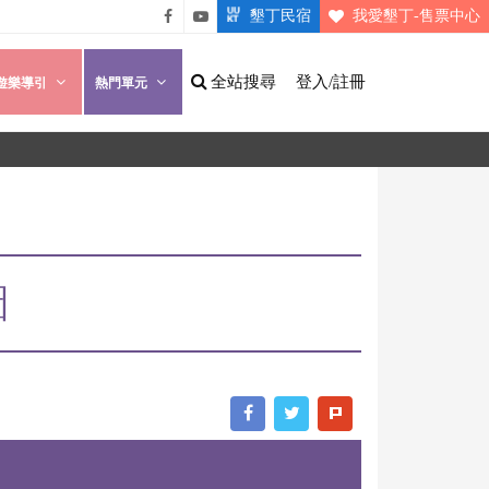
墾丁民宿
我愛墾丁-售票中心
悠遊
悠遊
墾丁
墾丁
全站搜尋
登入/註冊
遊樂導引
熱門單元
粉絲
影片
團
介紹
圖