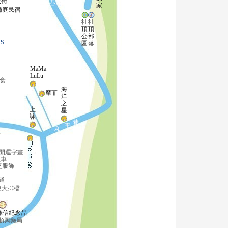
大街
巷
家
橋庭民宿
社
社
頂
頂
公
部
S
園
落
MaMa
LuLu
食
海
摩菲
洋
之
上
星
詠
巷
平
和
s
開運字畫
租車
芝服飾
道
說大排檔
澤信紀念品
順興藥局