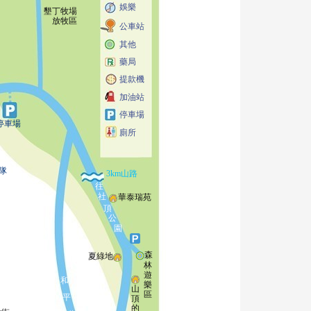
娛樂
墾丁牧場
放牧區
公車站
其他
藥局
提款機
加油站
停車場
停車場
廁所
隊
3km山路
往
社
華泰瑞苑
頂
公
園
森
夏綠地
林
遊
和
樂
山
區
平
頂
的