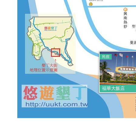
興
南
熱
炒
墾
曼
民宿
墾
活
福華大飯店