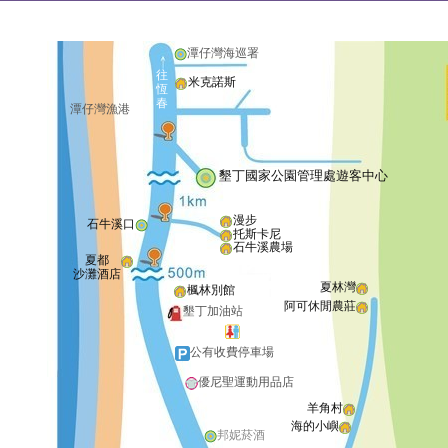
潭仔灣海巡署
往
米克諾斯
恆
春
潭仔灣漁港
墾丁國家公園管理處遊客中心
漫步
石牛溪口
托斯卡尼
石牛溪農場
夏都
沙灘酒店
夏林灣
楓林別館
阿可休閒農莊
墾丁加油站
公有收費停車場
優尼聖運動用品店
羊角村
海的小嶼
邦妮菸酒