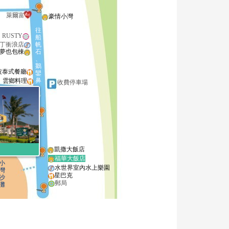
萊爾富
豪情小灣
往
RUSTY
船
丁衝浪店
帆
夢也包棟
石
、
鵝
波泰式餐廳
鑾
鼻
雲鄉料理
收費停車場
丁青年
動中心
紅磚窯披薩
波波披薩
凱撒大飯店
福華大飯店
小
水世界室內水上樂園
灣
星巴克
沙
郵局
灘