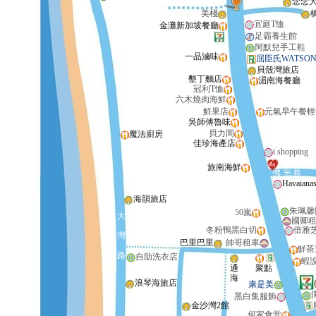
念念
美棧
宜庭T恤
金灘新加坡餐廳
足霸養生館
阿默兒手工鞋
一品滷味
屈臣氏WATSON
貝殼灣旅店
墾丁麵店
湄南海餐廳
冠利T恤
六木燒肉海鮮
鮮果店
元氣早午餐輕
吳師傅魯味
貝力岡
魔法廚房
佳珍海產店
i shopping
旅南海鮮
佛
光
巷
Havaiana
海韻旅店
朱珮馨
50嵐
大
國卿
冬粉鴨黑白切
倍雅
灣
巴里巴里
帥哥租車
鮮茶
路
自助洗衣店
蝦
通
聚點
海
浪琴海旅店
康是美
黑白集服飾
金沙灣2館
何家食堂