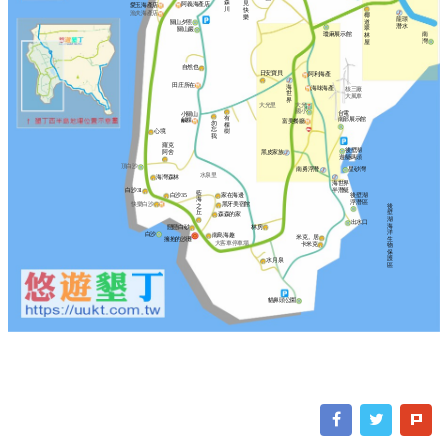
森
見
阿義海產店
愛玉海產店
川
快
漁夫海產店
椰
樂
龍璟
道
關山夕照
潛水
翠
關山巖
瓊麻展示館
南
林
灣
屋
自然也
日安寶貝
阿利海產
田庄所在
海
海味海產
核三廠
世
大風車
界
大光里
大光
國小
台電
小關山
有
南部展示館
鹹粿
富美餐廳
勿
棵
忘
樹
心境
我
羅克
後壁湖
阿舍
黑皮家族
遊艇碼頭
頂白沙
南勇浮潛
星砂灣
水泉里
海灣森林
海世界
半潛艇
白沙31
藍
白沙35
家在海邊
後壁湖
海
浮潛區
快樂白沙
黑牙美宿館
之
後
丘
壁
森森的家
湖
出水口
海
林房
戀戀白砂
洋
白沙
南島海趣
米克。居
擁抱的沙灘
生
大客車停車場
卡米克
物
保
護
水月泉
區
貓鼻頭公園