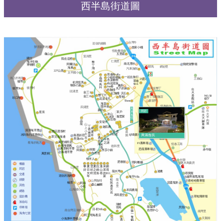
西半島街道圖
台灣牛
送信的鐵橋
辦喜宴的地方
曾家小棧
恆春機場
五里庭
龜山
茄湖里
國立
我在這裡
仁壽里
海洋生物
墾
南北潛水
飛靶射擊場
阿爾法
博物館
丁
驛馬
網紗里
海風
灣
汽車旅館
22°山居
太平國小
旁邊有villa
一起去旅行
小粉舍輕旅
蟲
休息的地方
三台山
25度c
水漾會館
草埔
鳴
後灣
初見恆美
蒔花澄旅
58-6
鳥
象廚
寧靜の家
Inn巷
叫
後灣村
後灣36
丸子的家
河堤墾丁
出
禾咖啡
頭溝里
金三 I
火
沃丘
紅旅棧
墾丁六
景
NO.58
金三 II
聖都
墾丁假期飯店
吹口琴
花漾非凡
觀
樹下
Three
麥當勞
區
海棠
恆春鎮內
隱半島
四溝里
興
新宿
出
西門
民宿
出
滿
草戶
星辰
火
沐山
火
逸
逸墅家
沐澄
羊
東門
大
筑
伍叁
肉
晶
腳
安堤卡
爐
南門
龍
車
山
丁
迦百農
隊
上
幸
香
清淨海浮潛
小
日‧述
悠活渡假村
庭
運
雅
小日述
木
水到魚行浮潛館
砂島賽車場
園
草
興滿逸筑
衞星叔宿
築
草兒在海邊
屋
遇
美蒲villa
白色
見
禾
萬里桐民宿
之謎
看海的地方
F1賽車場
海
恆春工商
米
看海聽風
德和里
山水
葵
萬里桐浮潛
恐龍賽車場
赤牛嶺
得園
田園
李莎小鎮
海邊浮潛
自然也
萬里桐
牧羊人
全聯
肥春號
照利餐廳
啄木鳥藥房
餐廳
黎
夏
雲
夏
拉
漫
呆
媚
山海里
民宿
好
日
杉
之
維
山
呆
境
龍水灣
迪噢
光
軒
澄
洛
尋
的
811
尋寶屋
交通
送信的漁村
年
家
海芋Villa
越野家甩尾場
松
娛樂
龍
山男咖啡
喜哈哈賽車場
極景
惡靈鬼堡
鼠
水
阿娟
森山鹹粿
其他
遇
里
小吃
龍
見
山海國小
禾田農場
網路
鑾
花
禾田星空
潭
草地飛球場
提款機
加油站
湖畔
龍鑾潭
停車場
佳苑
貝殼23
日‧初Villa
南台灣活海鮮
自然中心
躲
南灣里
海角七號
一
阿三哥海產店
隻
天鵝湖
亞
小海豚半潛艇
遇
貓