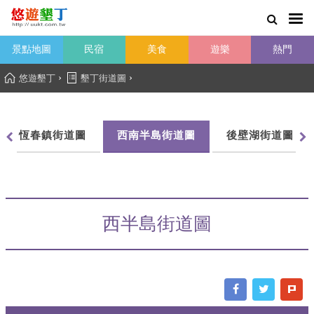
景點地圖
民宿
美食
遊樂
熱門
›
›
悠遊墾丁
墾丁街道圖
恆春鎮街道圖
西南半島街道圖
後壁湖街道圖
西半島街道圖