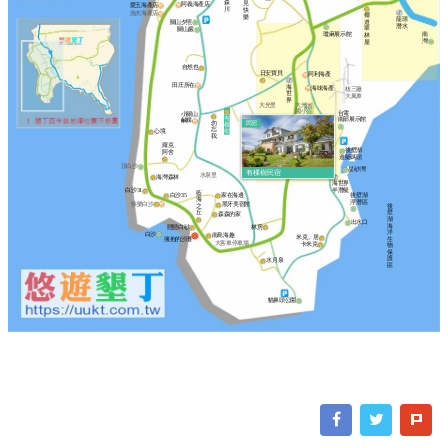
森
見
阿義海產店
愛玉海產店
川
快
漁夫海產店
椰
樂
龍璟
道
關山夕照
潛水
翠
關山巖
瓊麻展示館
南
林
灣
屋
自然也
日安寶貝
阿利海產
田庄所在
海
海味海產
核三廠
世
大風車
界
大光里
大光
國小
台電
小關山
有
南部展示館
鹹粿
富美餐廳
勿
民宿
棵
忘
樹
心境
我
羅克
後壁湖
阿舍
黑皮家族
遊艇碼頭
頂白沙
南勇浮潛
星砂灣
有棵樹民宿
水泉里
海灣森林
海世界
半潛艇
白沙31
藍
白沙35
家在海邊
後壁湖
海
浮潛區
快樂白沙
黑牙美宿館
之
後
丘
壁
森森的家
湖
出水口
海
林房
戀戀白砂
洋
白沙
南島海趣
米克。居
擁抱的沙灘
生
大客車停車場
卡米克
物
保
護
水月泉
區
貓鼻頭公園