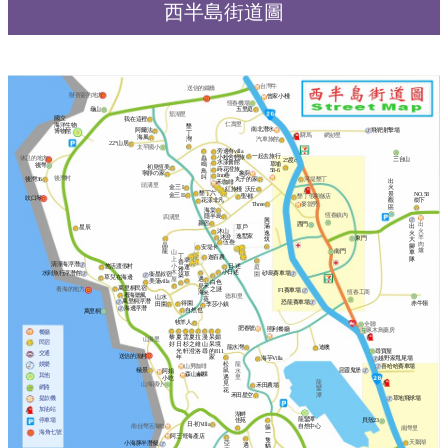
西半島街道圖
台灣牛
送信的鐵橋
辦喜宴的地方
曾家小棧
恆春機場
五里庭
龜山
茄湖里
國立
我在這裡
仁壽里
海洋生物
墾
南北潛水
飛靶射擊場
阿爾法
博物館
丁
驛馬
網紗里
海風
灣
汽車旅館
22°山居
太平國小
旁邊有villa
一起去旅行
小粉舍輕旅
蟲
休息的地方
三台山
25度c
水漾會館
草埔
鳴
後灣
初見恆美
蒔花澄旅
58-6
鳥
象廚
寧靜の家
Inn巷
叫
後灣村
後灣36
丸子的家
河堤墾丁
出
禾咖啡
頭溝里
金三 I
火
沃丘
紅旅棧
墾丁六
景
NO.58
金三 II
聖都
墾丁假期飯店
吹口琴
花漾非凡
觀
樹下
Three
麥當勞
區
海棠
恆春鎮內
隱半島
四溝里
興
新宿
出
西門
出
滿
草戶
星辰
火
沐山
火
逸
逸墅家
沐澄
羊
東門
大
筑
伍叁
肉
晶
腳
安堤卡
爐
南門
龍
車
山
丁
迦百農
隊
上
幸
香
清淨海浮潛
小
日‧述
悠活渡假村
庭
運
雅
小日述
木
水到魚行浮潛館
砂島賽車場
園
草
衞星叔宿
築
草兒在海邊
屋
遇
美蒲villa
白色
見
禾
萬里桐民宿
之謎
看海的地方
F1賽車場
海
恆春工商
米
看海聽風
德和里
山水
葵
萬里桐浮潛
恐龍賽車場
赤牛嶺
得園
田園
李莎小鎮
海邊浮潛
自然也
萬里桐
牧羊人
全聯
肥春號
照利餐廳
啄木鳥藥房
餐廳
黎
夏
雲
夏
拉
漫
呆
媚
山海里
民宿
好
日
杉
之
維
山
呆
境
龍水灣
迪噢
光
軒
澄
洛
尋
的
811
尋寶屋
交通
送信的漁村
年
家
海芋Villa
越野家甩尾場
松
娛樂
龍
山男咖啡
喜哈哈賽車場
極景
惡靈鬼堡
鼠
水
阿娟
森山鹹粿
其他
遇
里
小吃
龍
見
山海國小
禾田農場
網路
鑾
花
禾田星空
潭
草地飛球場
提款機
加油站
湖畔
龍鑾潭
停車場
佳苑
貝殼23
日‧初Villa
南台灣活海鮮
自然中心
躲
南灣里
海角七號
一
阿三哥海產店
隻
天鵝湖
亞
小海豚半潛艇
遇
貓