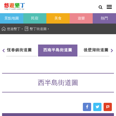
景點地圖
民宿
美食
遊樂
熱門
›
›
悠遊墾丁
墾丁街道圖
恆春鎮街道圖
西南半島街道圖
後壁湖街道圖
西半島街道圖