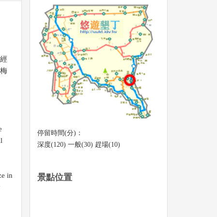
經
梅
e
停留時間(分)：
l
深度(120) 一般(30) 趕場(10)
ze in
景點位置
y