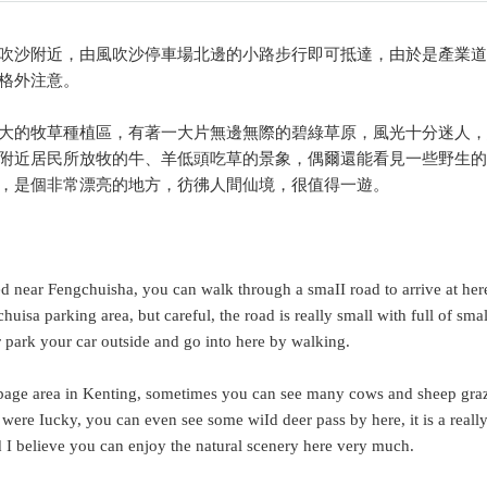
吹沙附近，由風吹沙停車場北邊的小路步行即可抵達，由於是產業道
格外注意。
大的牧草種植區，有著一大片無邊無際的碧綠草原，風光十分迷人，
附近居民所放牧的牛、羊低頭吃草的景象，偶爾還能看見一些野生的
，是個非常漂亮的地方，彷彿人間仙境，很值得一遊。
d near Fengchuisha, you can walk through a smaII road to arrive at her
uisa parking area, but careful, the road is really small with full of smal
r park your car outside and go into here by walking.
erbage area in Kenting, sometimes you can see many cows and sheep gra
were Iucky, you can even see some wiId deer pass by here, it is a reall
d I believe you can enjoy the natural scenery here very much.