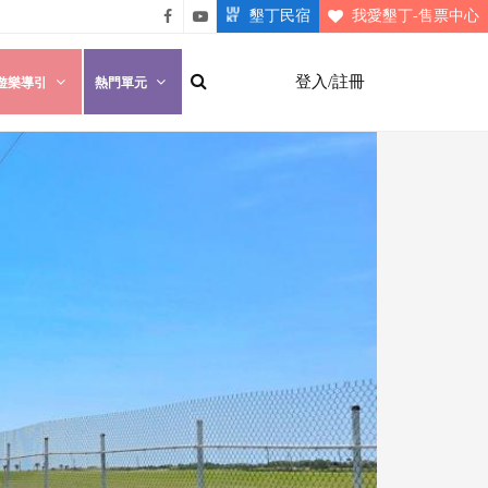
墾丁民宿
我愛墾丁-售票中心
悠遊
悠遊
墾丁
墾丁
登入/註冊
遊樂導引
熱門單元
粉絲
影片
團
介紹