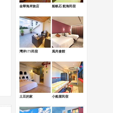
金華海岸旅店
船帆石 航海民宿
灣岸175民宿
風尚會館
土豆的家
小船屋民宿