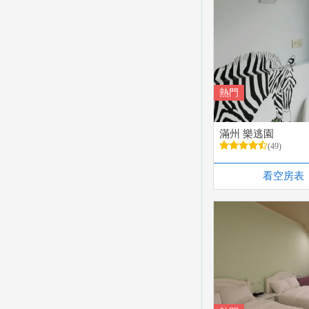
熱門
滿州 樂逃園
(49)
看空房表