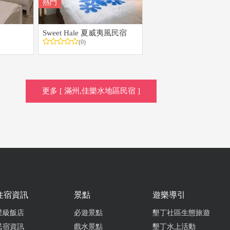
熱門
Sweet Hale 夏威夷風民宿
(0)
更多 [ 滿州,佳樂水地區民宿 ]
住宿資訊
景點
遊樂導引
星級飯店
必遊景點
墾丁社區生態旅遊
民宿資訊
戲水景點
墾丁水上活動