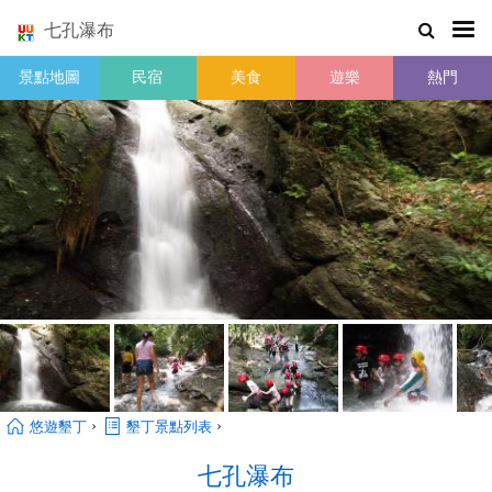
七孔瀑布
景點地圖
民宿
美食
遊樂
熱門
›
›
悠遊墾丁
墾丁景點列表
七孔瀑布