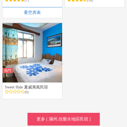
(7)
(39)
看空房表
熱門
Sweet Hale 夏威夷風民宿
(0)
更多 [ 滿州,佳樂水地區民宿 ]