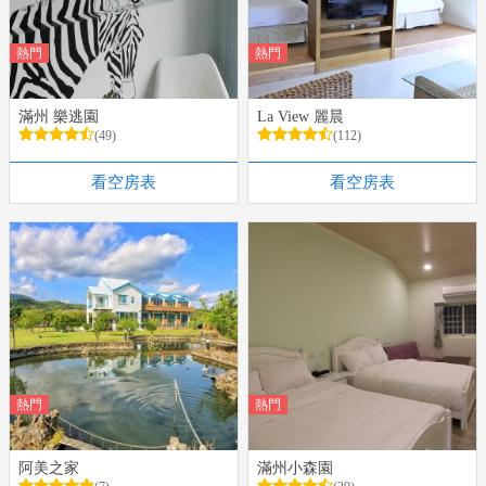
熱門
熱門
滿州 樂逃園
La View 麗晨
(49)
(112)
看空房表
看空房表
熱門
熱門
阿美之家
滿州小森園