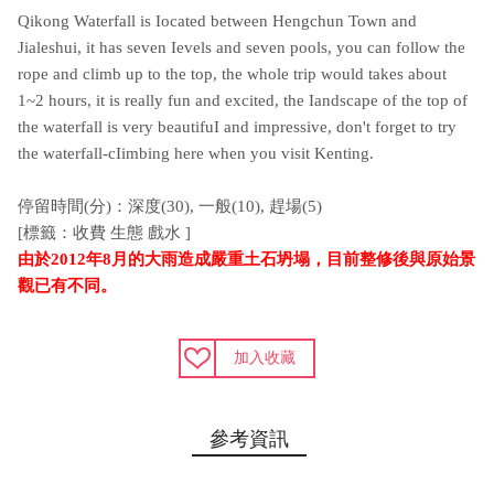
Qikong Waterfall is Iocated between Hengchun Town and
Jialeshui, it has seven Ievels and seven pools, you can follow the
rope and climb up to the top, the whole trip would takes about
1~2 hours, it is really fun and excited, the Iandscape of the top of
the waterfall is very beautifuI and impressive, don't forget to try
the waterfall-cIimbing here when you visit Kenting.
停留時間(分)：深度(30), 一般(10), 趕場(5)
[標籤：收費 生態 戲水 ]
由於2012年8月的大雨造成嚴重土石坍塌，目前整修後與原始景
觀已有不同。
加入收藏
參考資訊