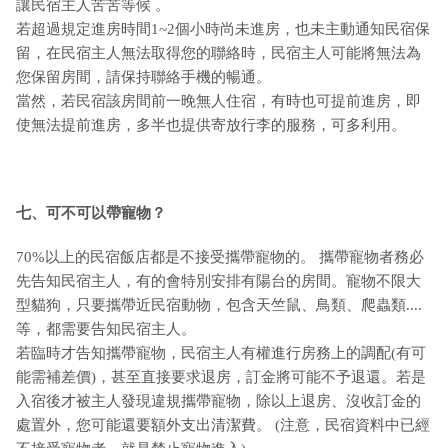
讓民宿主人苦苦等候 。
若超過規定進房時間1~2個小時尚未進房，也未主動通知民宿保
留，在民宿主人無法取得您的聯絡時，民宿主人可能將無法為
您保留房間，請保持聯絡手機的暢通。
當然，若民宿該房間前一晚無人住宿，有時也可提前進房，即
使無法提前進房，多半也提供寄放行李的服務，可多利用。
七、可不可以帶寵物？
70%以上的民宿飯店都是不接受攜帶寵物的。 攜帶寵物者務必
先告知民宿主人，有的會特別安排有陽台的房間。寵物不限大
型貓狗，只要攜帶近民宿動物，包含天竺鼠、鳥類、爬蟲類....
等，都需要告知民宿主人。
若臨時才告知攜帶寵物，民宿主人有權進行房務上的調配(有可
能需補差價)，甚至直接要求退房，訂金將可能不予退還。若是
入宿後才被主人發現違規攜帶寵物，除以上退房、沒收訂金的
處置外，您可能還要額外支出清潔費。 (注意，民宿資料中已經