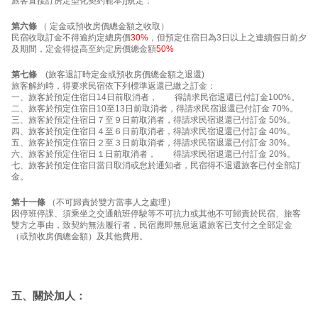
旅客直接訂房定型化契約範本)]規定：
第六條
（ 定金或預收房價總金額之收取）
民宿收取訂金不得逾約定總房價
30%
，但預定住宿日為3日以上之連續假日前夕
及期間，定金得提高至約定房價總金額
50%
第七條
(旅客退訂時定金或預收房價總金額之退還)
旅客解約時，得要求民宿依下列標準返還已繳之訂金：
一、旅客於預定住宿日14日前取消者， 得請求民宿退還已付訂金100%。
二、旅客於預定住宿日10至13日前取消者，得請求民宿退還已付訂金 70%。
三、旅客於預定住宿日７至９日前取消者，得請求民宿退還已付訂金 50%。
四、旅客於預定住宿日４至６日前取消者，得請求民宿退還已付訂金 40%。
五、旅客於預定住宿日２至３日前取消者，得請求民宿退還已付訂金 30%。
六、旅客於預定住宿日１日前取消者， 得請求民宿退還已付訂金 20%。
七、旅客於預定住宿日當日取消或怠於通知者，民宿得不退還旅客已付全部訂
金。
第十一條
（不可歸責於雙方當事人之處理）
因停班停課、須乘坐之交通航班停駛等不可抗力或其他不可歸責於民宿、旅客
雙方之事由，致契約無法履行者，民宿應即無息返還旅客已支付之全部定金
（或預收房價總金額）及其他費用。
五、關於加人：