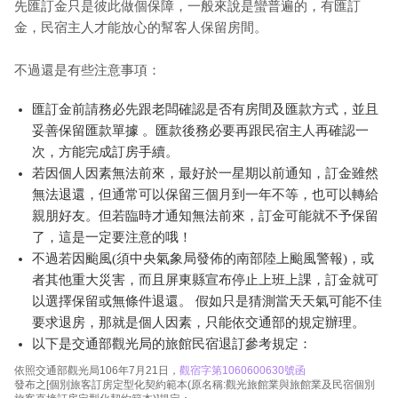
先匯訂金只是彼此做個保障，一般來說是蠻普遍的，有匯訂
金，民宿主人才能放心的幫客人保留房間。
不過還是有些注意事項：
匯訂金前請務必先跟老闆確認是否有房間及匯款方式，並且
妥善保留匯款單據 。匯款後務必要再跟民宿主人再確認一
次，方能完成訂房手續。
若因個人因素無法前來，最好於一星期以前通知，訂金雖然
無法退還，但通常可以保留三個月到一年不等，也可以轉給
親朋好友。但若臨時才通知無法前來，訂金可能就不予保留
了，這是一定要注意的哦！
不過若因颱風(須中央氣象局發佈的南部陸上颱風警報)，或
者其他重大災害，而且屏東縣宣布停止上班上課，訂金就可
以選擇保留或無條件退還。 假如只是猜測當天天氣可能不佳
要求退房，那就是個人因素，只能依交通部的規定辦理。
以下是交通部觀光局的旅館民宿退訂參考規定：
依照交通部觀光局106年7月21日，
觀宿字第1060600630號函
發布之[個別旅客訂房定型化契約範本(原名稱:觀光旅館業與旅館業及民宿個別