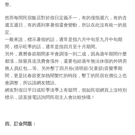
整。
然而每間民宿飯店對於假日定義不一，有的僅指週六，有的含
週五週日，有的遇到寒暑假還會變動，所以在此沒有統一的規
定。
一般來說，標示暑假的話，通常是指六月中旬至九月中旬期
間，標示旺季的話，通常是指四月至十月期間。
另外，農曆春節期間多半會調漲一到二成，因為過年期間什麼
都漲，除寢具送洗費會漲外，還要包給過年無法休假的外聘房
務人員紅包....等。另外墾丁四月份(清明節/兒童節)音樂季期
間，更是比春節更加熱鬧繁忙的時段，墾丁的民宿在價位上也
會調整，所以請網友體諒。
網友對假日平日或旺季淡季上有疑問，假如民宿網頁上沒特別
標示，請直接電話詢問民宿主人會比較快哦！
四、訂金問題：