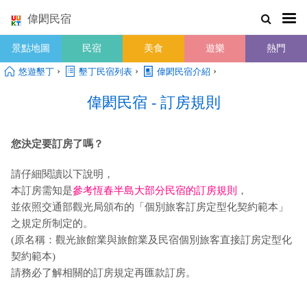
偉閎民宿
景點地圖
民宿
美食
遊樂
熱門
›
›
›
悠遊墾丁
墾丁民宿列表
偉閎民宿介紹
偉閎民宿 - 訂房規則
您決定要訂房了嗎？
請仔細閱讀以下說明，
本訂房需知是
參考恆春半島大部分民宿的訂房規則
，
並依照交通部觀光局頒布的「個別旅客訂房定型化契約範本」
之規定所制定的。
(原名稱：觀光旅館業與旅館業及民宿個別旅客直接訂房定型化
契約範本)
請務必了解相關的訂房規定再匯款訂房。