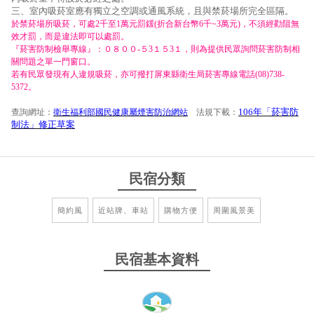
三、室內吸菸室應有獨立之空調或通風系統，且與禁菸場所完全區隔。
於禁菸場所吸菸，可處2千至1萬元罰鍰(折合新台幣6千~3萬元)，不須經勸阻無
效才罰，而是違法即可以處罰。
『菸害防制檢舉專線』：０８００-５3１５3１，則為提供民眾詢問菸害防制相
關問題之單一門窗口。
若有民眾發現有人違規吸菸，亦可撥打屏東縣衛生局菸害專線電話(08)738-
5372。
106年「菸害防
查詢網址：
衛生福利部國民健康屬煙害防治網站
法規下載：
制法」修正草案
民宿分類
簡約風
近站牌、車站
購物方便
周圍風景美
民宿基本資料