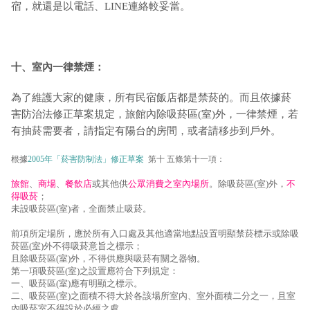
宿，就還是以電話、LINE連絡較妥當。
十、室內一律禁煙：
為了維護大家的健康，所有民宿飯店都是禁菸的。而且依據菸
害防治法修正草案規定，旅館內除吸菸區(室)外，一律禁煙，若
有抽菸需要者，請指定有陽台的房間，或者請移步到戶外。
根據
2005年「菸害防制法」修正草案
第十 五條第十一項：
旅館
、
商場
、
餐飲店
或其他供
公眾消費之室內場所
。除吸菸區(室)外，
不
得吸菸
；
未設吸菸區(室)者，全面禁止吸菸。
前項所定場所，應於所有入口處及其他適當地點設置明顯禁菸標示或除吸
菸區(室)外不得吸菸意旨之標示；
且除吸菸區(室)外，不得供應與吸菸有關之器物。
第一項吸菸區(室)之設置應符合下列規定：
一、吸菸區(室)應有明顯之標示。
二、吸菸區(室)之面積不得大於各該場所室內、室外面積二分之一，且室
內吸菸室不得設於必經之處。