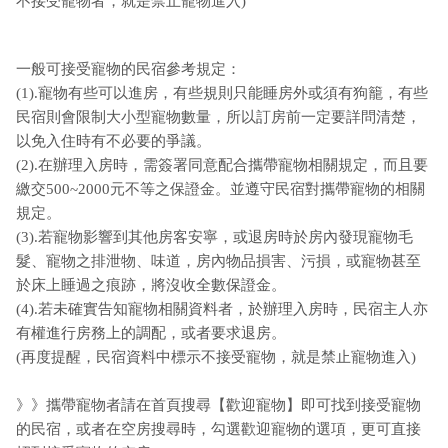
不接受寵物者，就是禁止寵物進入)
一般可接受寵物的民宿參考規定：
(1).寵物有些可以進房，有些規則只能睡房外或須有狗籠，有些
民宿則會限制大小型寵物數量，所以訂房前一定要詳問清楚，
以免入住時有不必要的爭議。
(2).在辦理入房時，需簽署同意配合攜帶寵物相關規定，而且要
繳交500~2000元不等之保證金。並遵守民宿對攜帶寵物的相關
規定。
(3).若寵物影響到其他房客安寧，或退房時於房內發現寵物毛
髮、寵物之排泄物、味道，房內物品損害、污損，或寵物甚至
於床上睡過之痕跡，將沒收全數保證金。
(4).若未確實告知寵物相關資料者，於辦理入房時，民宿主人亦
有權進行房務上的調配，或者要求退房。
(再度提醒，民宿資料中標示不接受寵物，就是禁止寵物進入)
》》攜帶寵物者請在首頁搜尋【歡迎寵物】即可找到接受寵物
的民宿，或者在空房搜尋時，勾選歡迎寵物的選項，更可直接