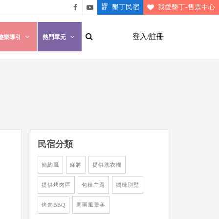
墾丁民宿
我愛墾丁-售票中心
悠遊
悠遊
墾丁
墾丁
登入/註冊
遊樂導引
熱門單元
粉絲
影片
團
介紹
民宿分類
簡約風
麻將
提供洗衣機
提供烤肉區
包棟主題
獨棟別墅
烤肉BBQ
周圍風景美