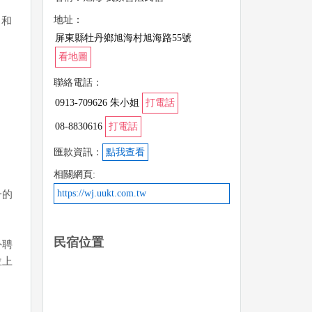
地址：
，和
屏東縣牡丹鄉旭海村旭海路55號
看地圖
聯絡電話：
0913-709626 朱小姐
打電話
08-8830616
打電話
匯款資訊：
點我查看
相關網頁:
https://wj.uukt.com.tw
一的
民宿位置
外聘
位上