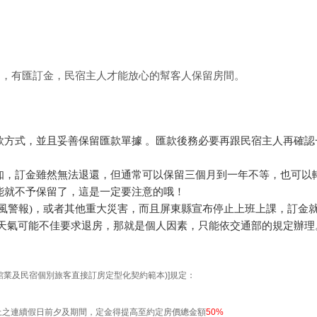
的，有匯訂金，民宿主人才能放心的幫客人保留房間。
款方式，並且妥善保留匯款單據 。匯款後務必要再跟民宿主人再確認
知，訂金雖然無法退還，但通常可以保留三個月到一年不等，也可以
能就不予保留了，這是一定要注意的哦！
風警報)，或者其他重大災害，而且屏東縣宣布停止上班上課，訂金
天天氣可能不佳要求退房，那就是個人因素，只能依交通部的規定辦理
：
館業及民宿個別旅客直接訂房定型化契約範本)]規定：
上之連續假日前夕及期間，定金得提高至約定房價總金額
50%