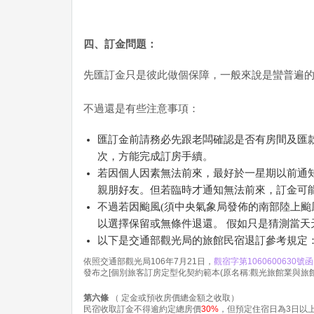
四、訂金問題：
先匯訂金只是彼此做個保障，一般來說是蠻普遍
不過還是有些注意事項：
匯訂金前請務必先跟老闆確認是否有房間及匯
次，方能完成訂房手續。
若因個人因素無法前來，最好於一星期以前通
親朋好友。但若臨時才通知無法前來，訂金可
不過若因颱風(須中央氣象局發佈的南部陸上颱
以選擇保留或無條件退還。 假如只是猜測當
以下是交通部觀光局的旅館民宿退訂參考規定
依照交通部觀光局106年7月21日，
觀宿字第1060600630號函
發布之[個別旅客訂房定型化契約範本(原名稱:觀光旅館業與旅
第六條
（ 定金或預收房價總金額之收取）
民宿收取訂金不得逾約定總房價
30%
，但預定住宿日為3日以