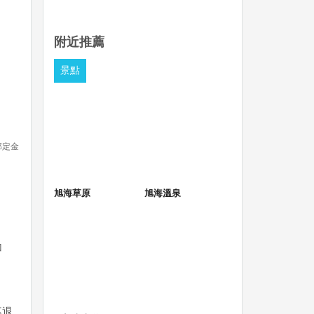
附近推薦
景點
部定金
旭海草原
旭海溫泉
加
不退