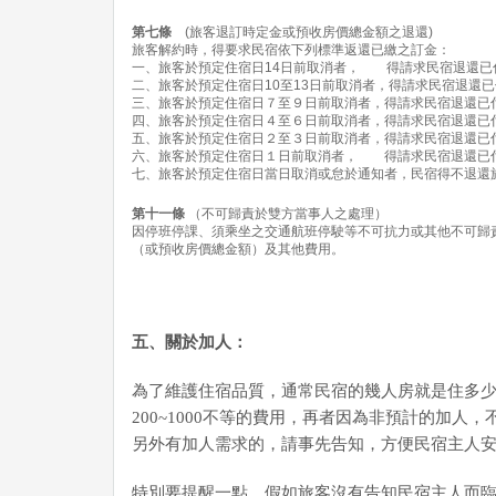
第七條
(旅客退訂時定金或預收房價總金額之退還)
旅客解約時，得要求民宿依下列標準返還已繳之訂金：
一、旅客於預定住宿日14日前取消者， 得請求民宿退還已付
二、旅客於預定住宿日10至13日前取消者，得請求民宿退還已付
三、旅客於預定住宿日７至９日前取消者，得請求民宿退還已付
四、旅客於預定住宿日４至６日前取消者，得請求民宿退還已付
五、旅客於預定住宿日２至３日前取消者，得請求民宿退還已付
六、旅客於預定住宿日１日前取消者， 得請求民宿退還已付
七、旅客於預定住宿日當日取消或怠於通知者，民宿得不退還
第十一條
（不可歸責於雙方當事人之處理）
因停班停課、須乘坐之交通航班停駛等不可抗力或其他不可歸
（或預收房價總金額）及其他費用。
五、關於加人：
為了維護住宿品質，通常民宿的幾人房就是住多
200~1000不等的費用，再者因為非預計的加
另外有加人需求的，請事先告知，方便民宿主人安
特別要提醒一點，假如旅客沒有告知民宿主人而