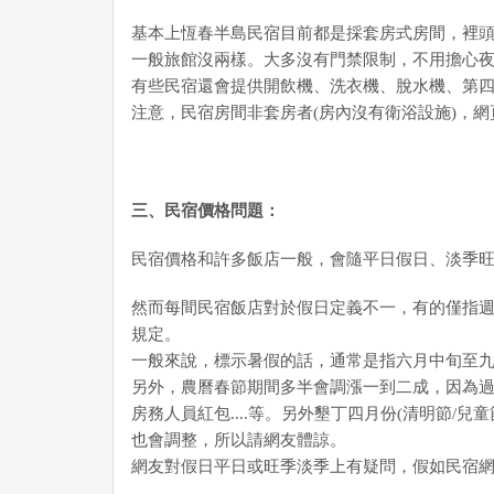
基本上恆春半島民宿目前都是採套房式房間，裡頭
一般旅館沒兩樣。大多沒有門禁限制，不用擔心
有些民宿還會提供開飲機、洗衣機、脫水機、第
注意，民宿房間非套房者(房內沒有衛浴設施)，
三、民宿價格問題：
民宿價格和許多飯店一般，會隨平日假日、淡季
然而每間民宿飯店對於假日定義不一，有的僅指
規定。
一般來說，標示暑假的話，通常是指六月中旬至
另外，農曆春節期間多半會調漲一到二成，因為
房務人員紅包....等。另外墾丁四月份(清明節/
也會調整，所以請網友體諒。
網友對假日平日或旺季淡季上有疑問，假如民宿