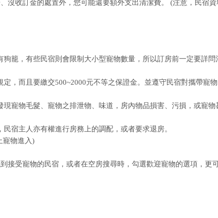
、沒收訂金的處置外，您可能還要額外支出清潔費。 (注意，民宿資
或須有狗籠，有些民宿則會限制大小型寵物數量，所以訂房前一定要詳問
規定，而且要繳交500~2000元不等之保證金。並遵守民宿對攜帶寵
房內發現寵物毛髮、寵物之排泄物、味道，房內物品損害、污損，或寵物
時，民宿主人亦有權進行房務上的調配，或者要求退房。
寵物進入)
找到接受寵物的民宿，或者在空房搜尋時，勾選歡迎寵物的選項，更