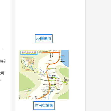
地圖導航
一
轉給
就可
。
滿洲街道圖