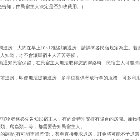
先告知，由民宿主人決定是否加收費用。)
間進房，大約在早上10~12點以前退房，請詳閱各民宿規定為主。若
人知道，才不會讓民宿主人苦苦等候 。
主動通知民宿保留，在民宿主人無法取得您的聯絡時，民宿主人可能將
提前進房，即使無法提前進房，多半也提供寄放行李的服務，可多利
攜帶寵物者務必先告知民宿主人，有的會特別安排有陽台的房間。寵物
、爬蟲類....等，都需要告知民宿主人。
的調配(有可能需補差價)，甚至直接要求退房，訂金將可能不予退還