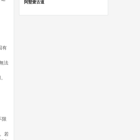
阿塱壹古道
因有
無法
用。
不限
。若