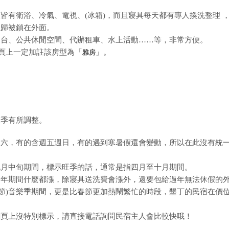
皆有衛浴、冷氣、電視、(冰箱)，而且寢具每天都有專人換洗整理 
夜歸被鎖在外面。
四台、公共休閒空間、代辦租車、水上活動……等，非常方便。
網頁上一定加註該房型為「
」。
雅房
旺季有所調整。
週六，有的含週五週日，有的遇到寒暑假還會變動，所以在此沒有統
九月中旬期間，標示旺季的話，通常是指四月至十月期間。
過年期間什麼都漲，除寢具送洗費會漲外，還要包給過年無法休假的
兒童節)音樂季期間，更是比春節更加熱鬧繁忙的時段，墾丁的民宿在價
網頁上沒特別標示，請直接電話詢問民宿主人會比較快哦！