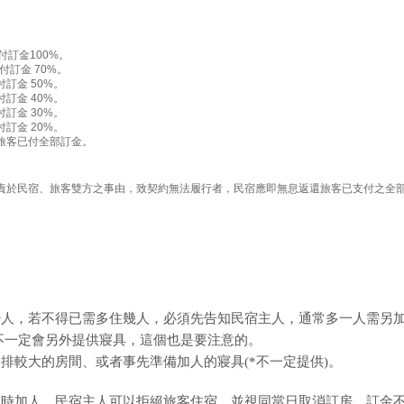
訂金100%。
訂金 70%。
訂金 50%。
訂金 40%。
訂金 30%。
訂金 20%。
旅客已付全部訂金。
責於民宿、旅客雙方之事由，致契約無法履行者，民宿應即無息返還旅客已支付之全
少人，若不得已需多住幾人，必須先告知民宿主人，通常多一人需另
人，不一定會另外提供寢具，這個也是要注意的。
排較大的房間、或者事先準備加人的寢具(*不一定提供)。
臨時加人，民宿主人可以拒絕旅客住宿，並視同當日取消訂房，訂金