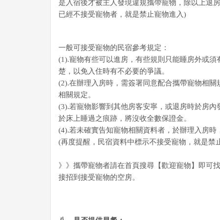
是入宿後才被主人發現違規攜帶寵物，除以上退房
已經不接受寵物者，就是禁止寵物進入)
一般可接受寵物的民宿參考規定：
(1).寵物有些可以進房，有些規則只能睡房外
楚，以免入住時有不必要的爭議。
(2).在辦理入房時，需簽署同意配合攜帶寵物相關
相關規定。
(3).若寵物影響到其他房客安寧，或退房時於
於床上睡過之痕跡，將沒收全數保證金。
(4).若未確實告知寵物相關資料者，於辦理入房
(再度提醒，民宿資料中標示不接受寵物，就是禁止
》》攜帶寵物者請在首頁搜尋【歡迎寵物】即可
接招到接受寵物的空房。