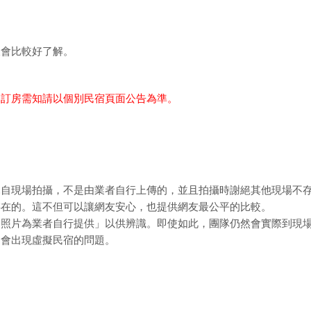
樣會比較好了解。
細訂房需知請以個別民宿頁面公告為準。
親自現場拍攝，不是由業者自行上傳的，並且拍攝時謝絕其他現場不
存在的。這不但可以讓網友安心，也提供網友最公平的比較。
「照片為業者自行提供」以供辨識。即使如此，團隊仍然會實際到現
不會出現虛擬民宿的問題。