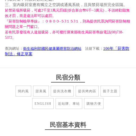
三、室內吸菸室應有獨立之空調或通風系統，且與禁菸場所完全區隔。
於禁菸場所吸菸，可處2千至1萬元罰鍰(折合新台幣6千~3萬元)，不須經勸阻無
效才罰，而是違法即可以處罰。
『菸害防制檢舉專線』：０８００-５3１５3１，則為提供民眾詢問菸害防制相
關問題之單一門窗口。
若有民眾發現有人違規吸菸，亦可撥打屏東縣衛生局菸害專線電話(08)738-
5372。
106年「菸害防
查詢網址：
衛生福利部國民健康屬煙害防治網站
法規下載：
制法」修正草案
民宿分類
簡約風
甜美風
提供洗衣機
提供烤肉區
親子主題
ENGLISH
近站牌、車站
購物方便
民宿基本資料