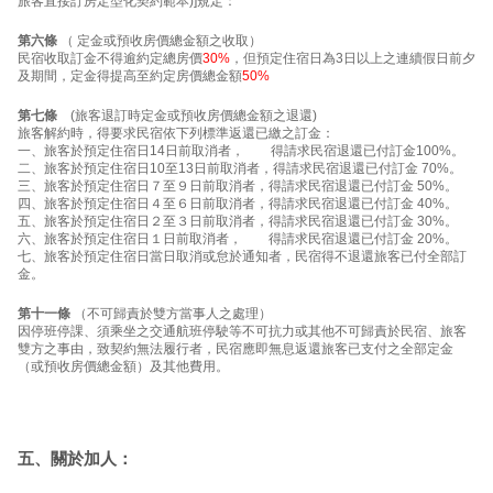
旅客直接訂房定型化契約範本)]規定：
第六條
（ 定金或預收房價總金額之收取）
民宿收取訂金不得逾約定總房價
30%
，但預定住宿日為3日以上之連續假日前夕
及期間，定金得提高至約定房價總金額
50%
第七條
(旅客退訂時定金或預收房價總金額之退還)
旅客解約時，得要求民宿依下列標準返還已繳之訂金：
一、旅客於預定住宿日14日前取消者， 得請求民宿退還已付訂金100%。
二、旅客於預定住宿日10至13日前取消者，得請求民宿退還已付訂金 70%。
三、旅客於預定住宿日７至９日前取消者，得請求民宿退還已付訂金 50%。
四、旅客於預定住宿日４至６日前取消者，得請求民宿退還已付訂金 40%。
五、旅客於預定住宿日２至３日前取消者，得請求民宿退還已付訂金 30%。
六、旅客於預定住宿日１日前取消者， 得請求民宿退還已付訂金 20%。
七、旅客於預定住宿日當日取消或怠於通知者，民宿得不退還旅客已付全部訂
金。
第十一條
（不可歸責於雙方當事人之處理）
因停班停課、須乘坐之交通航班停駛等不可抗力或其他不可歸責於民宿、旅客
雙方之事由，致契約無法履行者，民宿應即無息返還旅客已支付之全部定金
（或預收房價總金額）及其他費用。
五、關於加人：