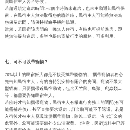
讓民宿主人苦苦等候 。
若超過規定進房時間1~2個小時尚未進房，也未主動通知民宿保
留，在民宿主人無法取得您的聯絡時，民宿主人可能將無法為
您保留房間，請保持聯絡手機的暢通。
當然，若民宿該房間前一晚無人住宿，有時也可提前進房，即
使無法提前進房，多半也提供寄放行李的服務，可多利用。
七、可不可以帶寵物？
70%以上的民宿飯店都是不接受攜帶寵物的。 攜帶寵物者務必
先告知民宿主人，有的會特別安排有陽台的房間。寵物不限大
型貓狗，只要攜帶近民宿動物，包含天竺鼠、鳥類、爬蟲類....
等，都需要告知民宿主人。
若臨時才告知攜帶寵物，民宿主人有權進行房務上的調配(有可
能需補差價)，甚至直接要求退房，訂金將可能不予退還。若是
入宿後才被主人發現違規攜帶寵物，除以上退房、沒收訂金的
處置外，您可能還要額外支出清潔費。 (注意，民宿資料中已經