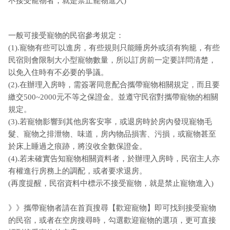
不接受寵物者，就是禁止寵物進入)
一般可接受寵物的民宿參考規定：
(1).寵物有些可以進房，有些規則只能睡房外或須有狗籠，有些
民宿則會限制大小型寵物數量，所以訂房前一定要詳問清楚，
以免入住時有不必要的爭議。
(2).在辦理入房時，需簽署同意配合攜帶寵物相關規定，而且要
繳交500~2000元不等之保證金。並遵守民宿對攜帶寵物的相關
規定。
(3).若寵物影響到其他房客安寧，或退房時於房內發現寵物毛
髮、寵物之排泄物、味道，房內物品損害、污損，或寵物甚至
於床上睡過之痕跡，將沒收全數保證金。
(4).若未確實告知寵物相關資料者，於辦理入房時，民宿主人亦
有權進行房務上的調配，或者要求退房。
(再度提醒，民宿資料中標示不接受寵物，就是禁止寵物進入)
》》攜帶寵物者請在首頁搜尋【歡迎寵物】即可找到接受寵物
的民宿，或者在空房搜尋時，勾選歡迎寵物的選項，更可直接