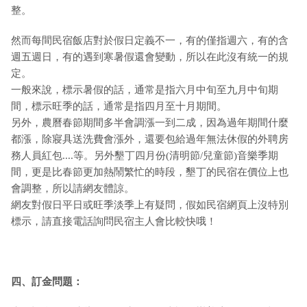
整。
然而每間民宿飯店對於假日定義不一，有的僅指週六，有的含
週五週日，有的遇到寒暑假還會變動，所以在此沒有統一的規
定。
一般來說，標示暑假的話，通常是指六月中旬至九月中旬期
間，標示旺季的話，通常是指四月至十月期間。
另外，農曆春節期間多半會調漲一到二成，因為過年期間什麼
都漲，除寢具送洗費會漲外，還要包給過年無法休假的外聘房
務人員紅包....等。另外墾丁四月份(清明節/兒童節)音樂季期
間，更是比春節更加熱鬧繁忙的時段，墾丁的民宿在價位上也
會調整，所以請網友體諒。
網友對假日平日或旺季淡季上有疑問，假如民宿網頁上沒特別
標示，請直接電話詢問民宿主人會比較快哦！
四、訂金問題：