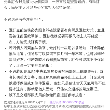
先匯訂金只是彼此做個保障，一般來說是蠻普遍的，有匯訂
金，民宿主人才能放心的幫客人保留房間。
不過還是有些注意事項：
匯訂金前請務必先跟老闆確認是否有房間及匯款方式，並且
妥善保留匯款單據 。匯款後務必要再跟民宿主人再確認一
次，方能完成訂房手續。
若因個人因素無法前來，最好於一星期以前通知，訂金雖然
無法退還，但通常可以保留三個月到一年不等，也可以轉給
親朋好友。但若臨時才通知無法前來，訂金可能就不予保留
了，這是一定要注意的哦！
不過若因颱風(須中央氣象局發佈的南部陸上颱風警報)，或
者其他重大災害，而且屏東縣宣布停止上班上課，訂金就可
以選擇保留或無條件退還。 假如只是猜測當天天氣可能不佳
要求退房，那就是個人因素，只能依交通部的規定辦理。
以下是交通部觀光局的旅館民宿退訂參考規定：
依照交通部觀光局106年7月21日，
觀宿字第1060600630號函
發布之[個別旅客訂房定型化契約範本(原名稱:觀光旅館業與旅館業及民宿個別