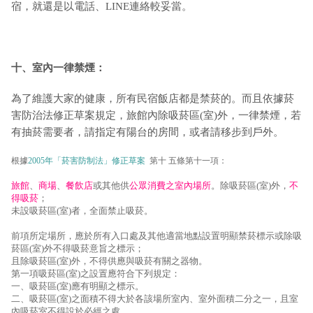
宿，就還是以電話、LINE連絡較妥當。
十、室內一律禁煙：
為了維護大家的健康，所有民宿飯店都是禁菸的。而且依據菸
害防治法修正草案規定，旅館內除吸菸區(室)外，一律禁煙，若
有抽菸需要者，請指定有陽台的房間，或者請移步到戶外。
根據
2005年「菸害防制法」修正草案
第十 五條第十一項：
旅館
、
商場
、
餐飲店
或其他供
公眾消費之室內場所
。除吸菸區(室)外，
不
得吸菸
；
未設吸菸區(室)者，全面禁止吸菸。
前項所定場所，應於所有入口處及其他適當地點設置明顯禁菸標示或除吸
菸區(室)外不得吸菸意旨之標示；
且除吸菸區(室)外，不得供應與吸菸有關之器物。
第一項吸菸區(室)之設置應符合下列規定：
一、吸菸區(室)應有明顯之標示。
二、吸菸區(室)之面積不得大於各該場所室內、室外面積二分之一，且室
內吸菸室不得設於必經之處。