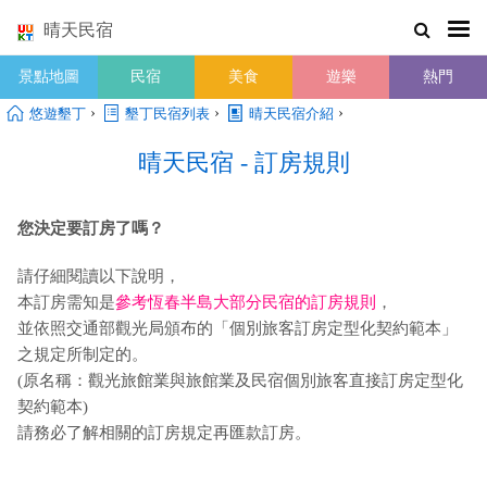
晴天民宿
景點地圖
民宿
美食
遊樂
熱門
›
›
›
悠遊墾丁
墾丁民宿列表
晴天民宿介紹
晴天民宿 - 訂房規則
您決定要訂房了嗎？
請仔細閱讀以下說明，
本訂房需知是
參考恆春半島大部分民宿的訂房規則
，
並依照交通部觀光局頒布的「個別旅客訂房定型化契約範本」
之規定所制定的。
(原名稱：觀光旅館業與旅館業及民宿個別旅客直接訂房定型化
契約範本)
請務必了解相關的訂房規定再匯款訂房。