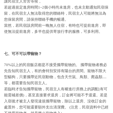
讓民宿主人苦苦等候 。
若超過規定進房時間1~2個小時尚未進房，也未主動通知民宿保
留，在民宿主人無法取得您的聯絡時，民宿主人可能將無法為
您保留房間，請保持聯絡手機的暢通。
當然，若民宿該房間前一晚無人住宿，有時也可提前進房，即
使無法提前進房，多半也提供寄放行李的服務，可多利用。
七、可不可以帶寵物？
70%以上的民宿飯店都是不接受攜帶寵物的。 攜帶寵物者務必
先告知民宿主人，有的會特別安排有陽台的房間。寵物不限大
型貓狗，只要攜帶近民宿動物，包含天竺鼠、鳥類、爬蟲類....
等，都需要告知民宿主人。
若臨時才告知攜帶寵物，民宿主人有權進行房務上的調配(有可
能需補差價)，甚至直接要求退房，訂金將可能不予退還。若是
入宿後才被主人發現違規攜帶寵物，除以上退房、沒收訂金的
處置外，您可能還要額外支出清潔費。 (注意，民宿資料中已經