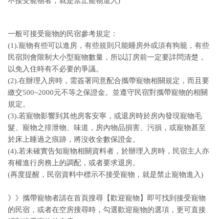
不接受寵物者，就是禁止寵物進入)
一般可接受寵物的民宿參考規定：
(1).寵物有些可以進房，有些規則只能睡房外或須有狗籠，有些
民宿則會限制大小型寵物數量，所以訂房前一定要詳問清楚，
以免入住時有不必要的爭議。
(2).在辦理入房時，需簽署同意配合攜帶寵物相關規定，而且要
繳交500~2000元不等之保證金。並遵守民宿對攜帶寵物的相關
規定。
(3).若寵物影響到其他房客安寧，或退房時於房內發現寵物毛
髮、寵物之排泄物、味道，房內物品損害、污損，或寵物甚至
於床上睡過之痕跡，將沒收全數保證金。
(4).若未確實告知寵物相關資料者，於辦理入房時，民宿主人亦
有權進行房務上的調配，或者要求退房。
(再度提醒，民宿資料中標示不接受寵物，就是禁止寵物進入)
》》攜帶寵物者請在首頁搜尋【歡迎寵物】即可找到接受寵物
的民宿，或者在空房搜尋時，勾選歡迎寵物的選項，更可直接