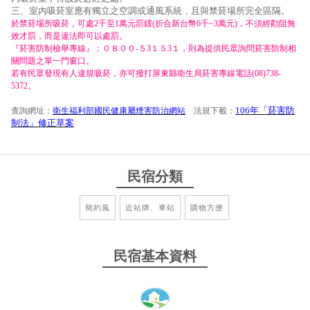
三、室內吸菸室應有獨立之空調或通風系統，且與禁菸場所完全區隔。
於禁菸場所吸菸，可處2千至1萬元罰鍰(折合新台幣6千~3萬元)，不須經勸阻無
效才罰，而是違法即可以處罰。
『菸害防制檢舉專線』：０８００-５3１５3１，則為提供民眾詢問菸害防制相
關問題之單一門窗口。
若有民眾發現有人違規吸菸，亦可撥打屏東縣衛生局菸害專線電話(08)738-
5372。
106年「菸害防
查詢網址：
衛生福利部國民健康屬煙害防治網站
法規下載：
制法」修正草案
民宿分類
簡約風
近站牌、車站
購物方便
民宿基本資料