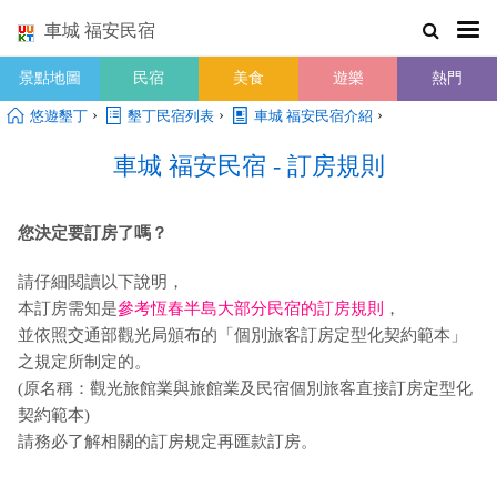
車城 福安民宿
景點地圖
民宿
美食
遊樂
熱門
›
›
›
悠遊墾丁
墾丁民宿列表
車城 福安民宿介紹
車城 福安民宿 - 訂房規則
您決定要訂房了嗎？
請仔細閱讀以下說明，
本訂房需知是
參考恆春半島大部分民宿的訂房規則
，
並依照交通部觀光局頒布的「個別旅客訂房定型化契約範本」
之規定所制定的。
(原名稱：觀光旅館業與旅館業及民宿個別旅客直接訂房定型化
契約範本)
請務必了解相關的訂房規定再匯款訂房。