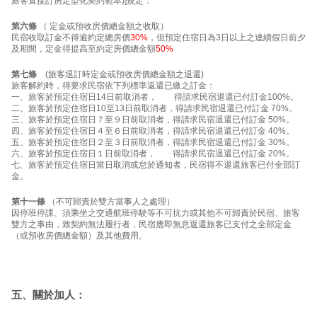
旅客直接訂房定型化契約範本)]規定：
第六條
（ 定金或預收房價總金額之收取）
民宿收取訂金不得逾約定總房價
30%
，但預定住宿日為3日以上之連續假日前夕
及期間，定金得提高至約定房價總金額
50%
第七條
(旅客退訂時定金或預收房價總金額之退還)
旅客解約時，得要求民宿依下列標準返還已繳之訂金：
一、旅客於預定住宿日14日前取消者， 得請求民宿退還已付訂金100%。
二、旅客於預定住宿日10至13日前取消者，得請求民宿退還已付訂金 70%。
三、旅客於預定住宿日７至９日前取消者，得請求民宿退還已付訂金 50%。
四、旅客於預定住宿日４至６日前取消者，得請求民宿退還已付訂金 40%。
五、旅客於預定住宿日２至３日前取消者，得請求民宿退還已付訂金 30%。
六、旅客於預定住宿日１日前取消者， 得請求民宿退還已付訂金 20%。
七、旅客於預定住宿日當日取消或怠於通知者，民宿得不退還旅客已付全部訂
金。
第十一條
（不可歸責於雙方當事人之處理）
因停班停課、須乘坐之交通航班停駛等不可抗力或其他不可歸責於民宿、旅客
雙方之事由，致契約無法履行者，民宿應即無息返還旅客已支付之全部定金
（或預收房價總金額）及其他費用。
五、關於加人：