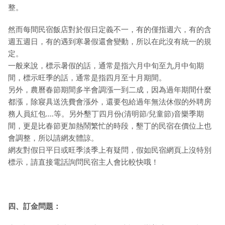
整。
然而每間民宿飯店對於假日定義不一，有的僅指週六，有的含
週五週日，有的遇到寒暑假還會變動，所以在此沒有統一的規
定。
一般來說，標示暑假的話，通常是指六月中旬至九月中旬期
間，標示旺季的話，通常是指四月至十月期間。
另外，農曆春節期間多半會調漲一到二成，因為過年期間什麼
都漲，除寢具送洗費會漲外，還要包給過年無法休假的外聘房
務人員紅包....等。另外墾丁四月份(清明節/兒童節)音樂季期
間，更是比春節更加熱鬧繁忙的時段，墾丁的民宿在價位上也
會調整，所以請網友體諒。
網友對假日平日或旺季淡季上有疑問，假如民宿網頁上沒特別
標示，請直接電話詢問民宿主人會比較快哦！
四、訂金問題：