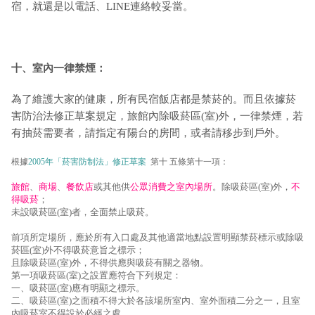
宿，就還是以電話、LINE連絡較妥當。
十、室內一律禁煙：
為了維護大家的健康，所有民宿飯店都是禁菸的。而且依據菸
害防治法修正草案規定，旅館內除吸菸區(室)外，一律禁煙，若
有抽菸需要者，請指定有陽台的房間，或者請移步到戶外。
根據
2005年「菸害防制法」修正草案
第十 五條第十一項：
旅館
、
商場
、
餐飲店
或其他供
公眾消費之室內場所
。除吸菸區(室)外，
不
得吸菸
；
未設吸菸區(室)者，全面禁止吸菸。
前項所定場所，應於所有入口處及其他適當地點設置明顯禁菸標示或除吸
菸區(室)外不得吸菸意旨之標示；
且除吸菸區(室)外，不得供應與吸菸有關之器物。
第一項吸菸區(室)之設置應符合下列規定：
一、吸菸區(室)應有明顯之標示。
二、吸菸區(室)之面積不得大於各該場所室內、室外面積二分之一，且室
內吸菸室不得設於必經之處。