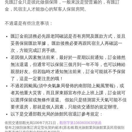
先匯訂金只是彼此做個保障，一般來說是蠻普遍的，有匯訂
金，民宿主人才能放心的幫客人保留房間。
不過還是有些注意事項：
匯訂金前請務必先跟老闆確認是否有房間及匯款方式，並且
妥善保留匯款單據 。匯款後務必要再跟民宿主人再確認一
次，方能完成訂房手續。
若因個人因素無法前來，最好於一星期以前通知，訂金雖然
無法退還，但通常可以保留三個月到一年不等，也可以轉給
親朋好友。但若臨時才通知無法前來，訂金可能就不予保留
了，這是一定要注意的哦！
不過若因颱風(須中央氣象局發佈的南部陸上颱風警報)，或
者其他重大災害，而且屏東縣宣布停止上班上課，訂金就可
以選擇保留或無條件退還。 假如只是猜測當天天氣可能不佳
要求退房，那就是個人因素，只能依交通部的規定辦理。
以下是交通部觀光局的旅館民宿退訂參考規定：
依照交通部觀光局106年7月21日，
觀宿字第1060600630號函
發布之[個別旅客訂房定型化契約範本(原名稱:觀光旅館業與旅館業及民宿個別