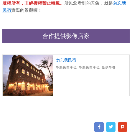
版權所有，非經授權禁止轉載。
所以您看到的景象，就是
勿忘我
民宿
實際的景觀喔！
合作提供影像店家
勿忘我民宿
專屬免費車位
專屬免費車位
提供早餐
全館無線WI-FI
可刷卡, 含國旅卡
不得攜帶寵物
有浴缸
面海景觀
整棟出租
有庭院
周圍風景美
ENGLISH
適合情侶
獨棟別墅
歐式風