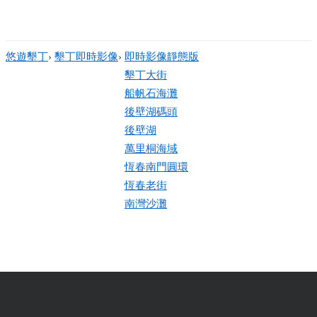
悠遊墾丁
›
墾丁即時影像
›
即時影像靜態版
墾丁大街
船帆石海灘
後壁湖碼頭
後壁湖
萬里桐海域
恆春南門圓環
恆春老街
南灣沙灘