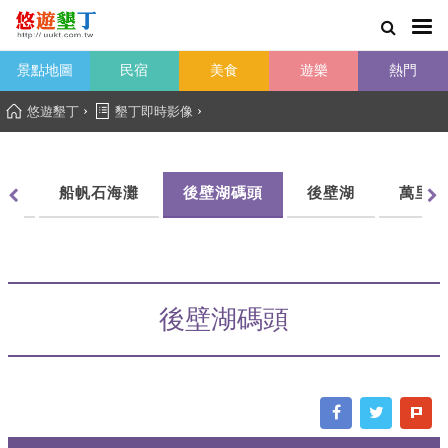
景點地圖
民宿
美食
遊樂
熱門
›
›
悠遊墾丁
墾丁即時影像
街
船帆石海灘
後壁湖碼頭
後壁湖
萬里桐
後壁湖碼頭