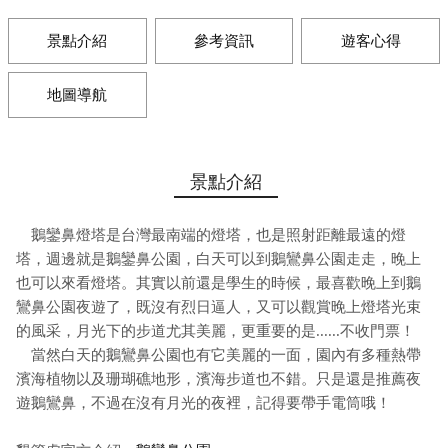
景點介紹
參考資訊
遊客心得
地圖導航
景點介紹
鵝鑾鼻燈塔是台灣最南端的燈塔，也是照射距離最遠的燈
塔，週邊就是鵝鑾鼻公園，白天可以到鵝鸞鼻公園走走，晚上
也可以來看燈塔。其實以前還是學生的時候，最喜歡晚上到鵝
鸞鼻公園夜遊了，既沒有烈日逼人，又可以觀賞晚上燈塔光束
的風采，月光下的步道尤其美麗，更重要的是......不收門票！
當然白天的鵝鸞鼻公園也有它美麗的一面，園內有多種熱帶
濱海植物以及珊瑚礁地形，濱海步道也不錯。只是還是推薦夜
遊鵝鸞鼻，不過在沒有月光的夜裡，記得要帶手電筒哦！