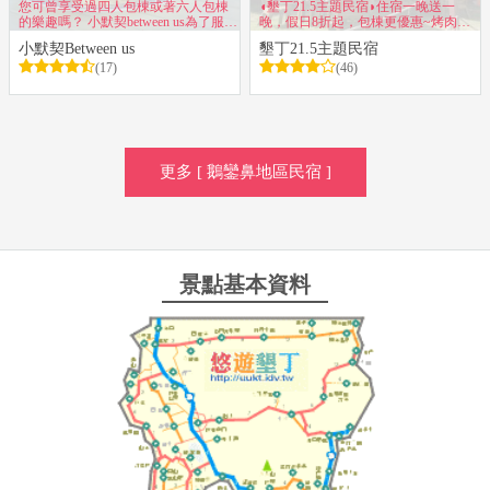
您可曾享受過四人包棟或著六人包棟
◖墾丁21.5主題民宿◗住宿一晚送一
的樂趣嗎？ 小默契between us為了服務
晚，假日8折起，包棟更優惠~烤肉、
品質，一天只接一組客人噢
觀星~國民旅遊卡特約店
小默契Between us
墾丁21.5主題民宿
(17)
(46)
更多 [ 鵝鑾鼻地區民宿 ]
景點基本資料