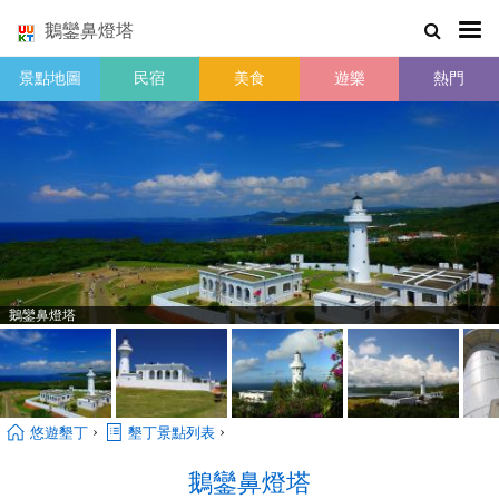
鵝鑾鼻燈塔
景點地圖
民宿
美食
遊樂
熱門
鵝鑾鼻燈塔
›
›
悠遊墾丁
墾丁景點列表
鵝鑾鼻燈塔