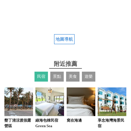
地圖導航
附近推薦
民宿
景點
美食
遊樂
墾丁清涼渡假露
綠海包棟民宿
窩在海邊
享念海灣海景民
營區
Green Sea
宿