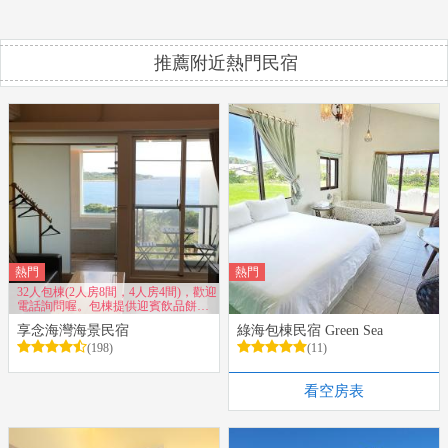
推薦附近熱門民宿
熱門
熱門
32人包棟(2人房8間，4人房4間)，歡迎
電話詢問喔。包棟提供迎賓飲品餅
乾、兒童戲水池、兒童溜滑梯、戶外
享念海灣海景民宿
綠海包棟民宿 Green Sea
露天烤肉場地、專屬免費停車場，所
有房間都有海景陽台及浴缸。
(198)
(11)
看空房表