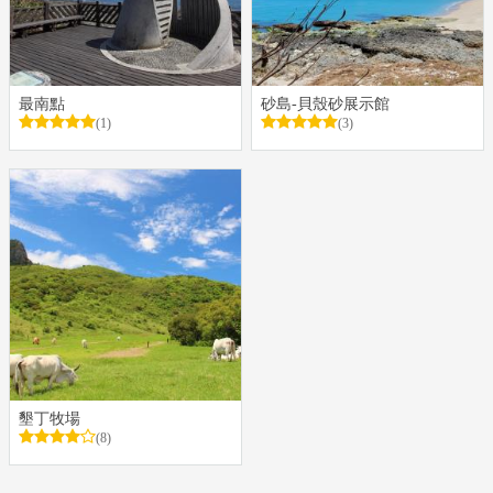
最南點
砂島-貝殼砂展示館
(1)
(3)
墾丁牧場
(8)