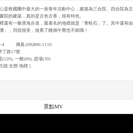
心是救國團中最大的一座青年活動中心，建築為三合院、四合院為主
書院的建築，真的是古色古香，很有特色。
裡還有一條濱海步道，最著名的地標就是「青蛙石」了。其中還有由
灘」，貝殼很美，撿累了睡個午覺也不錯哦！
21~4 傳真:(08)886-1110
墾丁路17號
20), 一般(60), 趕場(30)
古蹟 生態 地標 ]
景點MV