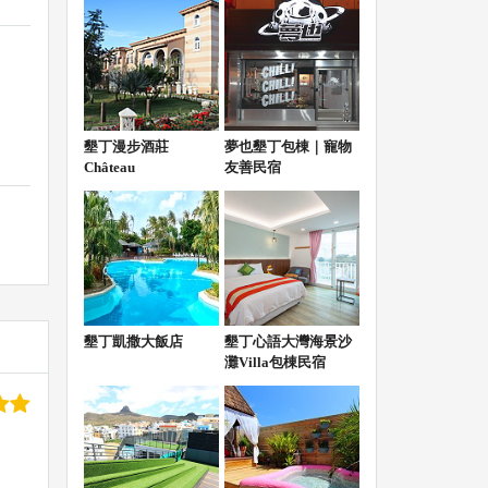
墾丁漫步酒莊
夢也墾丁包棟｜寵物
Château
友善民宿
墾丁凱撒大飯店
墾丁心語大灣海景沙
灘Villa包棟民宿