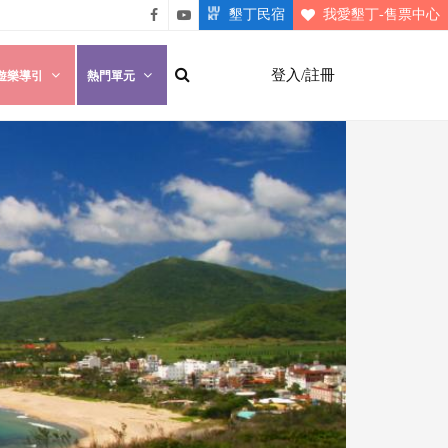
墾丁民宿
我愛墾丁-售票中心
悠遊
悠遊
墾丁
墾丁
登入/註冊
遊樂導引
熱門單元
粉絲
影片
團
介紹