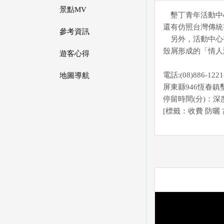
景點MV
墾丁青年活動中
還有仿照台灣傳統
參考資訊
另外，活動中心
殼屑形成的「情人
遊客心得
電話:(08)886-12
地圖導航
屏東縣946恆春鎮
停留時間(分)：深度(1
[標籤：收費 防曬 