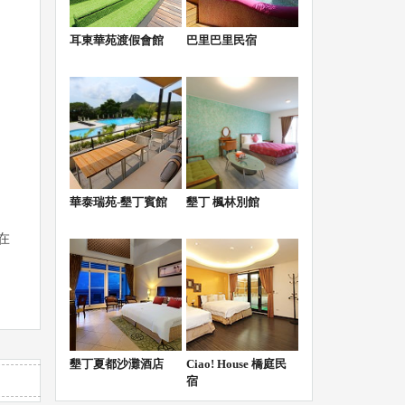
耳東華苑渡假會館
巴里巴里民宿
華泰瑞苑-墾丁賓館
墾丁 楓林別館
在
墾丁夏都沙灘酒店
Ciao! House 橋庭民
宿