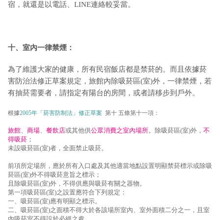
宿，就還是以電話、LINE連絡較妥當。
十、室內一律禁煙：
為了維護大家的健康，所有民宿飯店都是禁菸的。而且依據菸
害防治法修正草案規定，旅館內除吸菸區(室)外，一律禁煙，若
有抽菸需要者，請指定有陽台的房間，或者請移步到戶外。
根據
2005年「菸害防制法」修正草案
第十 五條第十一項：
旅館
、
商場
、
餐飲店
或其他供
公眾消費之室內場所
。除吸菸區(室)外，
不
得吸菸
；
未設吸菸區(室)者，全面禁止吸菸。
前項所定場所，應於所有入口處及其他適當地點設置明顯禁菸標示或除吸
菸區(室)外不得吸菸意旨之標示；
且除吸菸區(室)外，不得供應與吸菸有關之器物。
第一項吸菸區(室)之設置應符合下列規定：
一、吸菸區(室)應有明顯之標示。
二、吸菸區(室)之面積不得大於各該場所室內、室外面積二分之一，且室
內吸菸室不得設於必經之處。