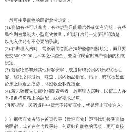
不接受寵物者，就是禁止寵物進入)
一般可接受寵物的民宿參考規定：
(1).寵物有些可以進房，有些規則只能睡房外或須有狗籠，有些
民宿則會限制大小型寵物數量，所以訂房前一定要詳問清楚，
以免入住時有不必要的爭議。
(2).在辦理入房時，需簽署同意配合攜帶寵物相關規定，而且要
繳交500~2000元不等之保證金。並遵守民宿對攜帶寵物的相關
規定。
(3).若寵物影響到其他房客安寧，或退房時於房內發現寵物毛
髮、寵物之排泄物、味道，房內物品損害、污損，或寵物甚至
於床上睡過之痕跡，將沒收全數保證金。
(4).若未確實告知寵物相關資料者，於辦理入房時，民宿主人亦
有權進行房務上的調配，或者要求退房。
(再度提醒，民宿資料中標示不接受寵物，就是禁止寵物進入)
》》攜帶寵物者請在首頁搜尋【歡迎寵物】即可找到接受寵物
的民宿，或者在空房搜尋時，勾選歡迎寵物的選項，更可直接