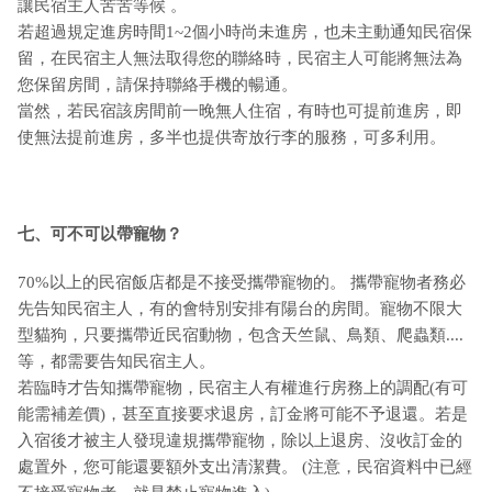
讓民宿主人苦苦等候 。
若超過規定進房時間1~2個小時尚未進房，也未主動通知民宿保
留，在民宿主人無法取得您的聯絡時，民宿主人可能將無法為
您保留房間，請保持聯絡手機的暢通。
當然，若民宿該房間前一晚無人住宿，有時也可提前進房，即
使無法提前進房，多半也提供寄放行李的服務，可多利用。
七、可不可以帶寵物？
70%以上的民宿飯店都是不接受攜帶寵物的。 攜帶寵物者務必
先告知民宿主人，有的會特別安排有陽台的房間。寵物不限大
型貓狗，只要攜帶近民宿動物，包含天竺鼠、鳥類、爬蟲類....
等，都需要告知民宿主人。
若臨時才告知攜帶寵物，民宿主人有權進行房務上的調配(有可
能需補差價)，甚至直接要求退房，訂金將可能不予退還。若是
入宿後才被主人發現違規攜帶寵物，除以上退房、沒收訂金的
處置外，您可能還要額外支出清潔費。 (注意，民宿資料中已經