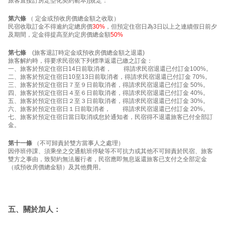
旅客直接訂房定型化契約範本)]規定：
第六條
（ 定金或預收房價總金額之收取）
民宿收取訂金不得逾約定總房價
30%
，但預定住宿日為3日以上之連續假日前夕
及期間，定金得提高至約定房價總金額
50%
第七條
(旅客退訂時定金或預收房價總金額之退還)
旅客解約時，得要求民宿依下列標準返還已繳之訂金：
一、旅客於預定住宿日14日前取消者， 得請求民宿退還已付訂金100%。
二、旅客於預定住宿日10至13日前取消者，得請求民宿退還已付訂金 70%。
三、旅客於預定住宿日７至９日前取消者，得請求民宿退還已付訂金 50%。
四、旅客於預定住宿日４至６日前取消者，得請求民宿退還已付訂金 40%。
五、旅客於預定住宿日２至３日前取消者，得請求民宿退還已付訂金 30%。
六、旅客於預定住宿日１日前取消者， 得請求民宿退還已付訂金 20%。
七、旅客於預定住宿日當日取消或怠於通知者，民宿得不退還旅客已付全部訂
金。
第十一條
（不可歸責於雙方當事人之處理）
因停班停課、須乘坐之交通航班停駛等不可抗力或其他不可歸責於民宿、旅客
雙方之事由，致契約無法履行者，民宿應即無息返還旅客已支付之全部定金
（或預收房價總金額）及其他費用。
五、關於加人：