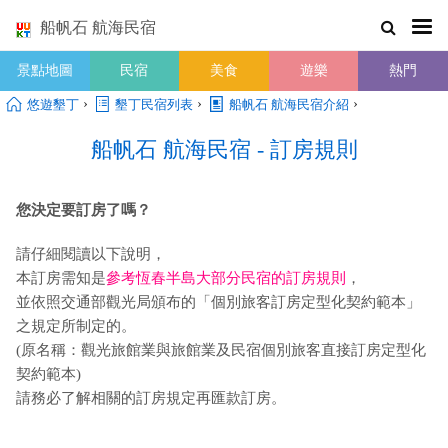
船帆石 航海民宿
景點地圖
民宿
美食
遊樂
熱門
›
›
›
悠遊墾丁
墾丁民宿列表
船帆石 航海民宿介紹
船帆石 航海民宿 - 訂房規則
您決定要訂房了嗎？
請仔細閱讀以下說明，
本訂房需知是
參考恆春半島大部分民宿的訂房規則
，
並依照交通部觀光局頒布的「個別旅客訂房定型化契約範本」
之規定所制定的。
(原名稱：觀光旅館業與旅館業及民宿個別旅客直接訂房定型化
契約範本)
請務必了解相關的訂房規定再匯款訂房。