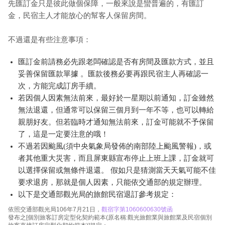
先匯訂金只是彼此做個保障，一般來說是蠻普遍的，有匯訂
金，民宿主人才能放心的幫客人保留房間。
不過還是有些注意事項：
匯訂金前請務必先跟老闆確認是否有房間及匯款方式，並且
妥善保留匯款單據 。匯款後務必要再跟民宿主人再確認一
次，方能完成訂房手續。
若因個人因素無法前來，最好於一星期以前通知，訂金雖然
無法退還，但通常可以保留三個月到一年不等，也可以轉給
親朋好友。但若臨時才通知無法前來，訂金可能就不予保留
了，這是一定要注意的哦！
不過若因颱風(須中央氣象局發佈的南部陸上颱風警報)，或
者其他重大災害，而且屏東縣宣布停止上班上課，訂金就可
以選擇保留或無條件退還。 假如只是猜測當天天氣可能不佳
要求退房，那就是個人因素，只能依交通部的規定辦理。
以下是交通部觀光局的旅館民宿退訂參考規定：
依照交通部觀光局106年7月21日，
觀宿字第1060600630號函
發布之[個別旅客訂房定型化契約範本(原名稱:觀光旅館業與旅館業及民宿個別