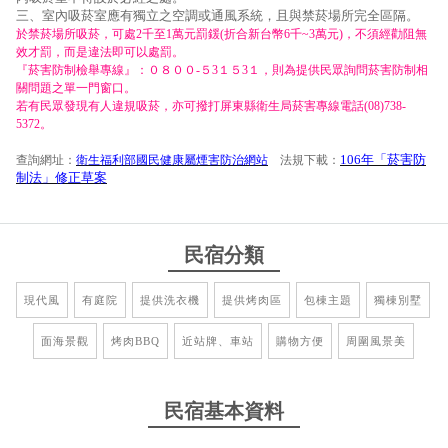
三、室內吸菸室應有獨立之空調或通風系統，且與禁菸場所完全區隔。
於禁菸場所吸菸，可處2千至1萬元罰鍰(折合新台幣6千~3萬元)，不須經勸阻無
效才罰，而是違法即可以處罰。
『菸害防制檢舉專線』：０８００-５3１５3１，則為提供民眾詢問菸害防制相
關問題之單一門窗口。
若有民眾發現有人違規吸菸，亦可撥打屏東縣衛生局菸害專線電話(08)738-
5372。
106年「菸害防
查詢網址：
衛生福利部國民健康屬煙害防治網站
法規下載：
制法」修正草案
民宿分類
現代風
有庭院
提供洗衣機
提供烤肉區
包棟主題
獨棟別墅
面海景觀
烤肉BBQ
近站牌、車站
購物方便
周圍風景美
民宿基本資料