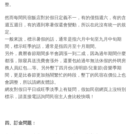
整。
然而每間民宿飯店對於假日定義不一，有的僅指週六，有的含
週五週日，有的遇到寒暑假還會變動，所以在此沒有統一的規
定。
一般來說，標示暑假的話，通常是指六月中旬至九月中旬期
間，標示旺季的話，通常是指四月至十月期間。
另外，農曆春節期間多半會調漲一到二成，因為過年期間什麼
都漲，除寢具送洗費會漲外，還要包給過年無法休假的外聘房
務人員紅包....等。另外墾丁四月份(清明節/兒童節)音樂季期
間，更是比春節更加熱鬧繁忙的時段，墾丁的民宿在價位上也
會調整，所以請網友體諒。
網友對假日平日或旺季淡季上有疑問，假如民宿網頁上沒特別
標示，請直接電話詢問民宿主人會比較快哦！
四、訂金問題：