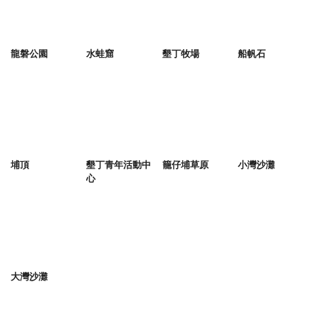
龍磐公園
水蛙窟
墾丁牧場
船帆石
埔頂
墾丁青年活動中
籠仔埔草原
小灣沙灘
心
大灣沙灘