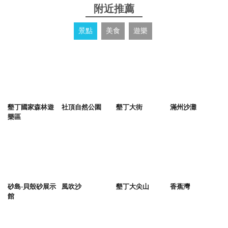
附近推薦
景點
美食
遊樂
墾丁國家森林遊
社頂自然公園
墾丁大街
滿州沙灘
樂區
砂島-貝殼砂展示
風吹沙
墾丁大尖山
香蕉灣
館