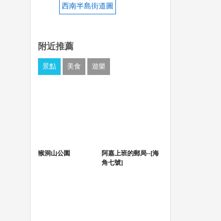
西南半島街道圖
附近推薦
景點
美食
遊樂
猴洞山公園
阿嘉上班的郵局--[海
角七號]