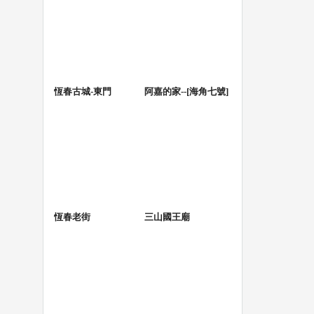
恆春古城-東門
阿嘉的家--[海角七號]
恆春老街
三山國王廟