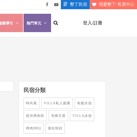
墾丁民宿
我愛墾丁-售票中心
悠遊
悠遊
墾丁
墾丁
登入/註冊
遊樂導引
熱門單元
粉絲
影片
團
介紹
民宿分類
時尚風
VILLA私人庭園
有戲水池
提供烤肉區
包棟主題
VILLA泳池
烤肉BBQ
適合情侶