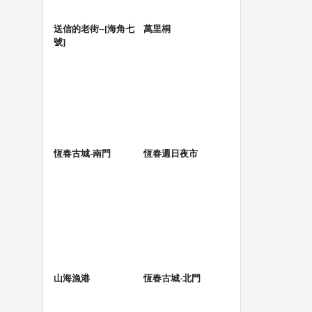
送信的老街--[海角七
萬里桐
號]
恆春古城-南門
恆春週日夜市
山海漁港
恆春古城-北門