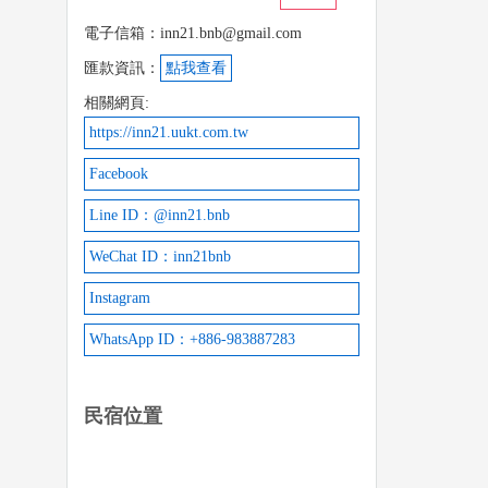
電子信箱：inn21.bnb@gmail.com
匯款資訊：
點我查看
相關網頁:
https://inn21.uukt.com.tw
Facebook
Line ID：@inn21.bnb
WeChat ID：inn21bnb
Instagram
WhatsApp ID：+886-983887283
民宿位置