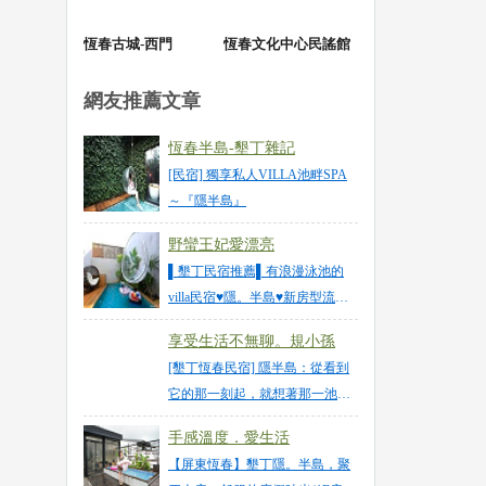
恆春古城-西門
恆春文化中心民謠館
網友推薦文章
恆春半島-墾丁雜記
[民宿] 獨享私人VILLA池畔SPA
～『隱半島』
野蠻王妃愛漂亮
▌墾丁民宿推薦▌有浪漫泳池的
villa民宿♥隱。半島♥新房型流。
泳池Villa雙人房(現做下午茶、早
享受生活不無聊。規小孫
餐) - 野蠻王妃愛漂亮
[墾丁恆春民宿] 隱半島：從看到
它的那一刻起，就想著那一池屬
於自己的泳池！屋裡屋外到下午
手感溫度．愛生活
茶、早餐都讓人好喜歡～
【屏東恆春】墾丁隱。半島，聚