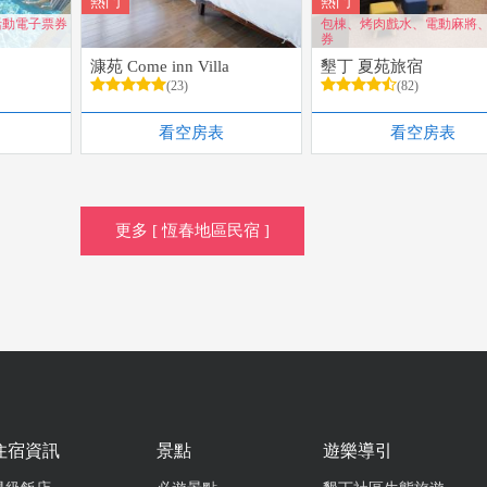
熱門
熱門
活動電子票券
包棟、烤肉戲水、電動麻將
券
漮苑 Come inn Villa
墾丁 夏苑旅宿
(23)
(82)
看空房表
看空房表
更多 [ 恆春地區民宿 ]
住宿資訊
景點
遊樂導引