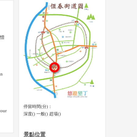
惜
in
停留時間(分)：
tour
深度() 一般() 趕場()
景點位置