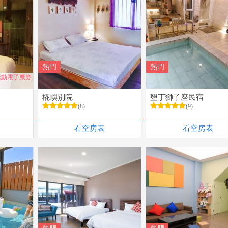
熱門
熱門
活動電子票券
椛嶼別院
墾丁獅子座民宿
(8)
(9)
看空房表
看空房表