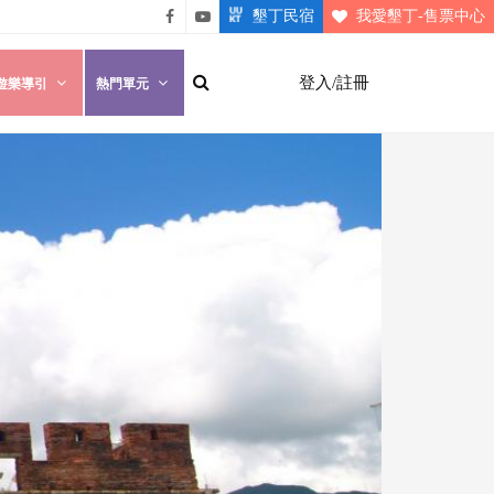
墾丁民宿
我愛墾丁-售票中心
悠遊
悠遊
墾丁
墾丁
登入/註冊
遊樂導引
熱門單元
粉絲
影片
團
介紹