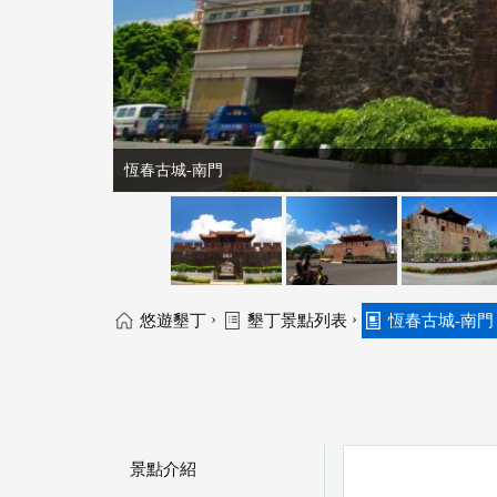
恆春古城-南門
›
›
悠遊墾丁
墾丁景點列表
恆春古城-南門
景點介紹