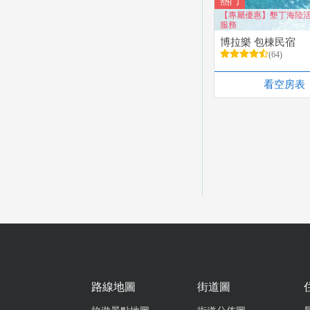
熱門
【專屬優惠】墾丁海陸
服務
博拉樂 包棟民宿
(64)
看空房表
路線地圖
街道圖