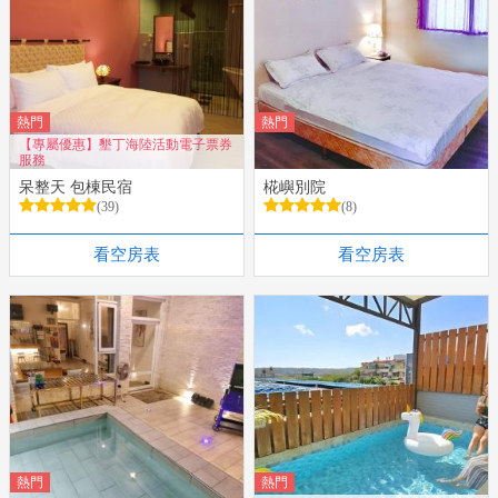
熱門
熱門
【專屬優惠】墾丁海陸活動電子票券
服務
呆整天 包棟民宿
椛嶼別院
(39)
(8)
看空房表
看空房表
熱門
熱門