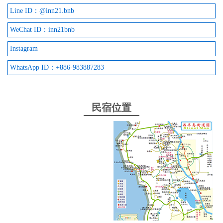
Line ID：@inn21.bnb
WeChat ID：inn21bnb
Instagram
WhatsApp ID：+886-983887283
民宿位置