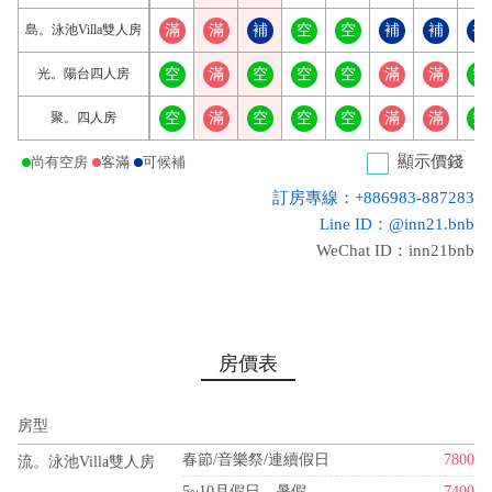
島。泳池Villa雙人房
滿
滿
補
空
空
補
補
補
光。陽台四人房
空
滿
空
空
空
滿
滿
空
聚。四人房
空
滿
空
空
空
滿
滿
空
顯示價錢
尚有空房
客滿
可候補
訂房專線：+886983-887283
Line ID：@inn21.bnb
WeChat ID：inn21bnb
房價表
房型
春節/音樂祭/連續假日
7800
流。泳池Villa雙人房
5~10月假日、暑假
7400