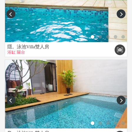
匯款後請務必來電或簡訊告知您的帳號後四碼以供核對,否則將
prev
next
視同放棄訂房
未經同意私自增加入住者，不分年齡每位收取住宿費NT2000
元。
電話郵件訂房開放時間早上10:00至晚上10:00，請於訂房時間
隱。泳池Villa雙人房
來電。
浴缸
陽台
離入住日期14天前取消訂房 退還訂金 100%
離入住日期10-13天前取消訂房 退還訂金70%
離入住日期7-9天前取消訂房 退還訂金 50%
離入住日期4-6天前取消訂房 退還訂金 40%
離入住日期3天內取消訂房 退還訂金30%
prev
next
離入住日期2天內無法改期, 取消訂房 退還訂金30%
入住前一天無法改期, 取消訂房 退還訂金20%
入住當天取消訂房 退還訂金0%
【 其他事項】