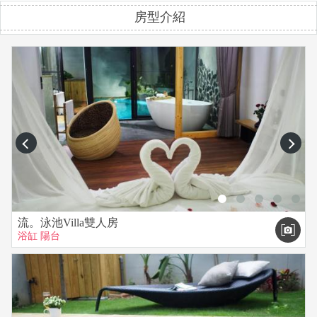
房型介紹
包棟需預放5000元押金，將於退房時退回。
全新設備，請幫我們愛惜與隨手清潔物歸原位並在深夜降低音
量。
加床﹕1000元/人 (附早餐、盥洗用品)
【進退房時間】
※進房時間：下午15:00~18:00，如需提早或延遲進房請務必來
prev
next
電告知。
(請盡量於15:00後再抵達民宿，因11:00~15:00為民宿最混亂的
整理時間，怕招待不週，謝謝)
※退房時間：上午11:00點。
※平日定義：星期日至星期四
流。泳池Villa雙人房
浴缸
陽台
※假日定義 : 星期五和六
經電話郵件訂房確認OK後，請依照訂房簡訊內之金額、帳號與
日期匯訂金，若於保留時間內未收到匯款訂金則將取消預約，
並且不另行通知。