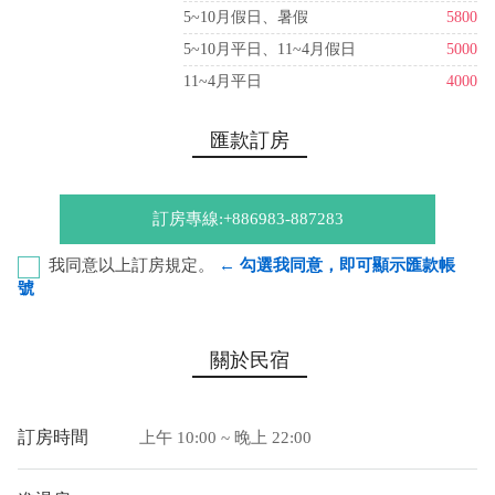
5~10月假日、暑假
5800
5~10月平日、11~4月假日
5000
11~4月平日
4000
匯款訂房
訂房專線:+886983-887283
我同意以上訂房規定。
← 勾選我同意，即可顯示匯款帳
號
合作金庫-潮州分行 代號﹕006 帳號﹕0370717106689
關於民宿
戶名﹕莫爾國際有限公司
您也可以利用這幾個常用的網路ATM匯款： [
郵局ATM
]、 [
彰銀
訂房時間
上午 10:00 ~ 晚上 22:00
ATM
]、 [
一銀ATM
]
(以上三個銀行網路ATM只是方便網友直接連結，並不代表民