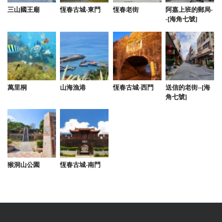
三山國王廟
恆春古城-東門
恆春老街
阿嘉上班的郵局-
-[海角七號]
萬里桐
山海漁港
恆春古城-西門
送信的老街--[海
角七號]
猴洞山公園
恆春古城-南門