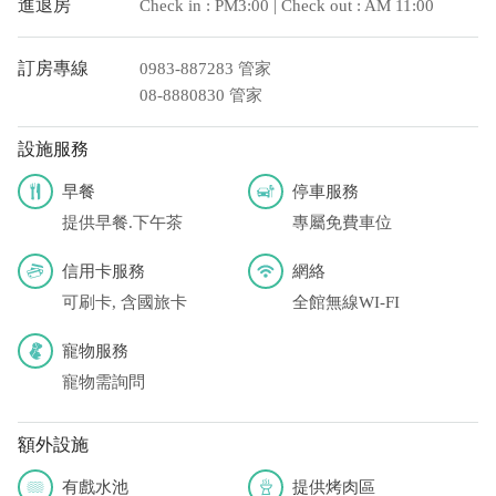
進退房
Check in : PM3:00 | Check out : AM 11:00
宿有提供該銀行匯款帳號喔。) 匯入任何款項後，請記得與業者
連絡喔！
訂房專線
0983-887283 管家
08-8880830 管家
設施服務
早餐
停車服務
提供早餐.下午茶
專屬免費車位
信用卡服務
網絡
可刷卡, 含國旅卡
全館無線WI-FI
寵物服務
寵物需詢問
額外設施
有戲水池
提供烤肉區