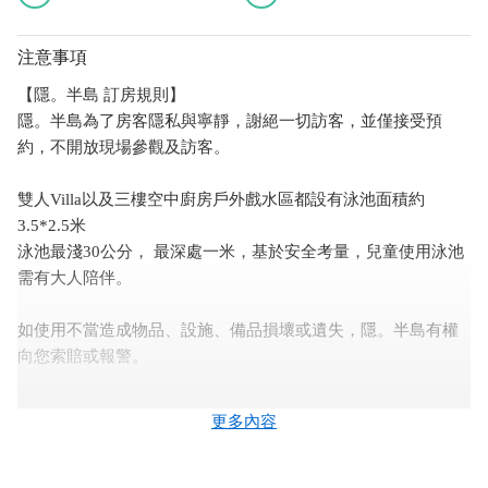
注意事項
【隱。半島 訂房規則】
隱。半島為了房客隱私與寧靜，謝絕一切訪客，並僅接受預
約，不開放現場參觀及訪客。
雙人Villa以及三樓空中廚房戶外戲水區都設有泳池面積約
3.5*2.5米
泳池最淺30公分， 最深處一米，基於安全考量，兒童使用泳池
需有大人陪伴。
如使用不當造成物品、設施、備品損壞或遺失，隱。半島有權
向您索賠或報警。
隱。半島嚴禁煙火和危險物品
更多內容
民宿中島廚房備有烤肉爐具，膠囊咖啡機，BOSCH烤箱與投影
機，還有麻將桌及KTV歡迎預借使用。
登記預借廚房可使用的時段為晚間PM6:00-10:00。