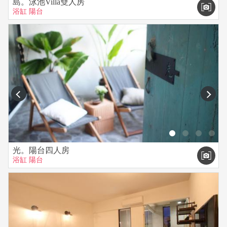
島。泳池Villa雙人房
全館室內一律禁菸 。
浴缸
陽台
寵物 ： 不得攜帶寵物
刷卡 ： 現場有刷卡機(限MASTER VISA)
網路 ： 全館無線 wifi
早餐 ： 隱。半島空中花園早餐(AM9:00~AM10:30)、下午茶時
間(PM3:00~PM5:00)
停車場 ：專屬免費+共用
prev
next
光。陽台四人房
浴缸
陽台