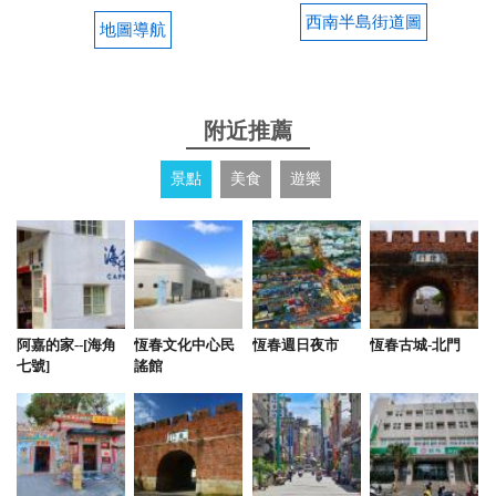
西南半島街道圖
地圖導航
附近推薦
景點
美食
遊樂
阿嘉的家--[海角
恆春文化中心民
恆春週日夜市
恆春古城-北門
七號]
謠館