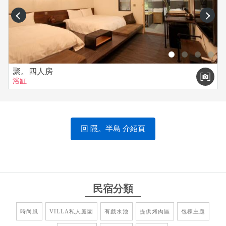
prev
next
聚。四人房
浴缸
回 隱。半島 介紹頁
民宿分類
時尚風
VILLA私人庭園
有戲水池
提供烤肉區
包棟主題