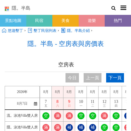
隱。半島
景點地圖
民宿
美食
遊樂
熱門
›
›
›
悠遊墾丁
墾丁民宿列表
隱。半島介紹
隱。半島 - 空房表與房價表
空房表
今日
上一頁
下一頁
2026年
8月
8月
8月
8月
8月
8月
8月
8月
7
8
9
10
11
12
13
14
五
六
日
一
二
三
四
五
流。泳池Villa雙人房
空
滿
滿
空
空
滿
空
補
隱。泳池Villa雙人房
滿
滿
補
補
補
空
空
滿