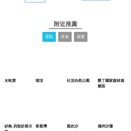
附近推薦
景點
美食
遊樂
水蛙窟
埔頂
社頂自然公園
墾丁國家森林遊
樂區
砂島-貝殼砂展示
香蕉灣
風吹沙
滿州沙灘