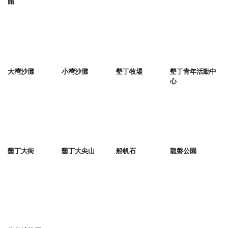
館
大灣沙灘
小灣沙灘
墾丁牧場
墾丁青年活動中
心
墾丁大街
墾丁大尖山
船帆石
龍磐公園