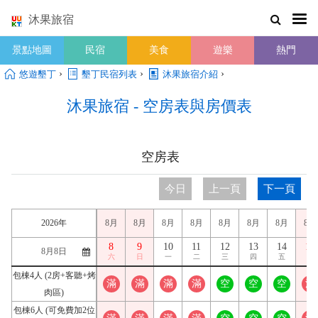
沐果旅宿
景點地圖
民宿
美食
遊樂
熱門
›
›
›
悠遊墾丁
墾丁民宿列表
沐果旅宿介紹
沐果旅宿 - 空房表與房價表
空房表
今日
上一頁
下一頁
2026年
8月
8月
8月
8月
8月
8月
8月
8月
8
9
10
11
12
13
14
15
六
日
一
二
三
四
五
六
包棟4人 (2房+客聽+烤
滿
滿
滿
滿
空
空
空
滿
肉區)
包棟6人 (可免費加2位