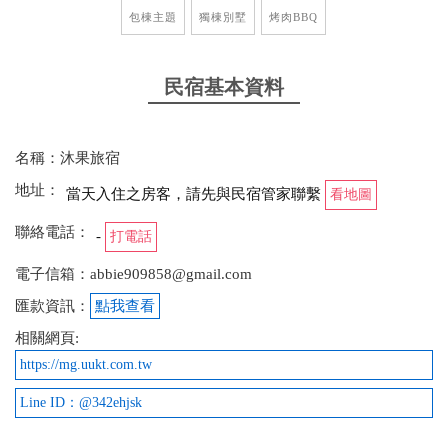
包棟主題
獨棟別墅
烤肉BBQ
民宿基本資料
名稱：沐果旅宿
地址：
當天入住之房客，請先與民宿管家聯繫
看地圖
聯絡電話：
-
打電話
電子信箱：abbie909858@gmail.com
匯款資訊：
點我查看
相關網頁:
https://mg.uukt.com.tw
Line ID：@342ehjsk