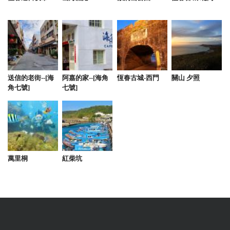
送信的老街--[海
阿嘉的家--[海角
恆春古城-西門
關山 夕照
角七號]
七號]
萬里桐
紅柴坑