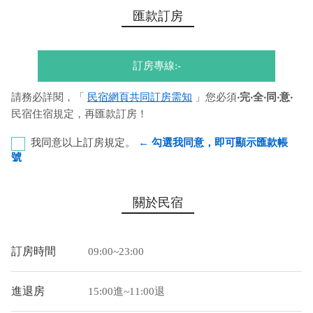
匯款訂房
訂房專線:-
請務必詳閱，「
民宿網頁共同訂房需知
」您必須
‧完‧全‧同‧意‧
民宿住宿規定，再匯款訂房！
我同意以上訂房規定。
← 勾選我同意，即可顯示匯款帳
號
上海商業儲蓄銀行-板橋分行 代號：011 帳號：
關於民宿
14203000412833 戶名：邢宜禎
您也可以利用這幾個常用的網路ATM匯款： [
郵局ATM
]、 [
彰銀
訂房時間
09:00~23:00
ATM
]、 [
一銀ATM
]
(以上三個銀行網路ATM只是方便網友直接連結，並不代表民
進退房
15:00進~11:00退
宿有提供該銀行匯款帳號喔。) 匯入任何款項後，請記得與業者
連絡喔！