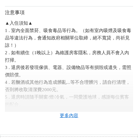
注意事項
▲入住須知▲
1 . 室內全面禁菸、吸食毒品等行為。（如有室內吸煙及吸食毒
品等違法行為，會通知政府相關單位取締，絕不寬貸，尚祈見
諒！）
2 . 如有續住（1晚以上）為維護房客隱私，房務人員不會入內
打掃。
3 . 退房後若發現傢俱、電器、設備物品等有損毀或遺失，需照
價賠償。
4 . 若酗酒或其他行為造成髒亂...等不合理髒污，請自行清理，
否則將收取清潔費2000元。
5 . 退房時請隨手關窗/燈/冷氣，一同愛護地球，感謝每位賓客
的配合。
6 . 禁止攜帶寵物入住。
更多內容
★訂房須知★
1 . 入住時間為當天下午3：00後，退房時間為早上11：00之