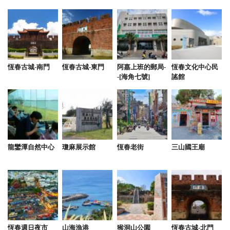
恆春古城-南門
恆春古城-東門
阿嘉上班的郵局-
恆春文化中心民
-[海角七號]
謠館
龍鑾潭自然中心
瓊麻展示館
恆春老街
三山國王廟
恆春週日夜市
山海漁港
猴洞山公園
恆春古城-北門