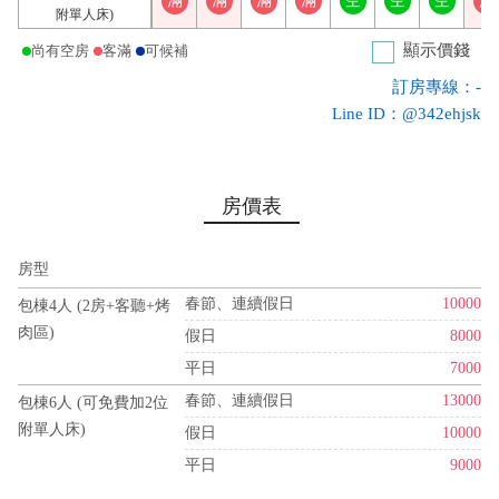
滿
滿
滿
滿
空
空
空
滿
附單人床)
顯示價錢
尚有空房
客滿
可候補
訂房專線：-
Line ID：@342ehjsk
房價表
房型
春節、連續假日
10000
包棟4人 (2房+客聽+烤
肉區)
假日
8000
平日
7000
春節、連續假日
13000
包棟6人 (可免費加2位
附單人床)
假日
10000
平日
9000