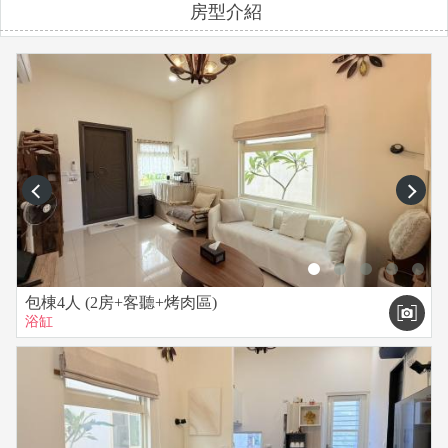
房型介紹
前。
2 . 訂金為房價總額的30%，連續假期訂金需為房價50%。
3 . 完成訂金匯款後，提供帳號後五碼、全名及聯絡電話，即完
成訂房程序。
4 . 取消訂房或更改日期退款規則：
一、旅客於預定住宿日14日前取消者， 得請求民宿退還已
付訂金100%。
二、旅客於預定住宿日10至13日前取消者，得請求民宿退還已
prev
next
付訂金 70%。
三、旅客於預定住宿日７至９日前取消者，得請求民宿退還已
付訂金 50%。
四、旅客於預定住宿日４至６日前取消者，得請求民宿退還已
付訂金 40%。
包棟4人 (2房+客聽+烤肉區)
浴缸
五、旅客於預定住宿日２至３日前取消者，得請求民宿退還已
付訂金 30%。
六、旅客於預定住宿日１日前取消者， 得請求民宿退還已
付訂金 20%。
七、旅客於預定住宿日當日取消或怠於通知者，民宿得不退還
旅客已付全部訂金。