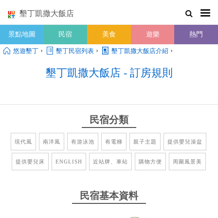
墾丁凱撒大飯店
景點地圖
民宿
美食
遊樂
熱門
›
›
›
悠遊墾丁
墾丁民宿列表
墾丁凱撒大飯店介紹
墾丁凱撒大飯店 - 訂房規則
民宿分類
現代風
南洋風
有游泳池
有電梯
親子主題
提供嬰兒澡盆
提供嬰兒床
ENGLISH
近站牌、車站
購物方便
周圍風景美
民宿基本資料