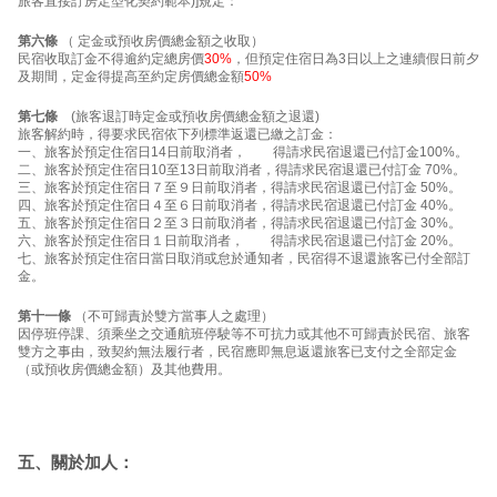
旅客直接訂房定型化契約範本)]規定：
第六條
（ 定金或預收房價總金額之收取）
民宿收取訂金不得逾約定總房價
30%
，但預定住宿日為3日以上之連續假日前夕
及期間，定金得提高至約定房價總金額
50%
第七條
(旅客退訂時定金或預收房價總金額之退還)
旅客解約時，得要求民宿依下列標準返還已繳之訂金：
一、旅客於預定住宿日14日前取消者， 得請求民宿退還已付訂金100%。
二、旅客於預定住宿日10至13日前取消者，得請求民宿退還已付訂金 70%。
三、旅客於預定住宿日７至９日前取消者，得請求民宿退還已付訂金 50%。
四、旅客於預定住宿日４至６日前取消者，得請求民宿退還已付訂金 40%。
五、旅客於預定住宿日２至３日前取消者，得請求民宿退還已付訂金 30%。
六、旅客於預定住宿日１日前取消者， 得請求民宿退還已付訂金 20%。
七、旅客於預定住宿日當日取消或怠於通知者，民宿得不退還旅客已付全部訂
金。
第十一條
（不可歸責於雙方當事人之處理）
因停班停課、須乘坐之交通航班停駛等不可抗力或其他不可歸責於民宿、旅客
雙方之事由，致契約無法履行者，民宿應即無息返還旅客已支付之全部定金
（或預收房價總金額）及其他費用。
五、關於加人：