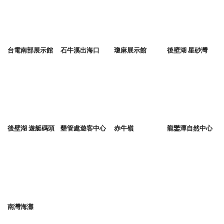
台電南部展示館
石牛溪出海口
瓊麻展示館
後壁湖 星砂灣
後壁湖 遊艇碼頭
墾管處遊客中心
赤牛嶺
龍鑾潭自然中心
南灣海灘