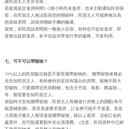
讓民宿主人苦苦等候 。
若超過規定進房時間1~2個小時尚未進房，也未主動通知民宿保
留，在民宿主人無法取得您的聯絡時，民宿主人可能將無法為
您保留房間，請保持聯絡手機的暢通。
當然，若民宿該房間前一晚無人住宿，有時也可提前進房，即
使無法提前進房，多半也提供寄放行李的服務，可多利用。
七、可不可以帶寵物？
70%以上的民宿飯店都是不接受攜帶寵物的。 攜帶寵物者務必
先告知民宿主人，有的會特別安排有陽台的房間。寵物不限大
型貓狗，只要攜帶近民宿動物，包含天竺鼠、鳥類、爬蟲類....
等，都需要告知民宿主人。
若臨時才告知攜帶寵物，民宿主人有權進行房務上的調配(有可
能需補差價)，甚至直接要求退房，訂金將可能不予退還。若是
入宿後才被主人發現違規攜帶寵物，除以上退房、沒收訂金的
處置外，您可能還要額外支出清潔費。 (注意，民宿資料中已經