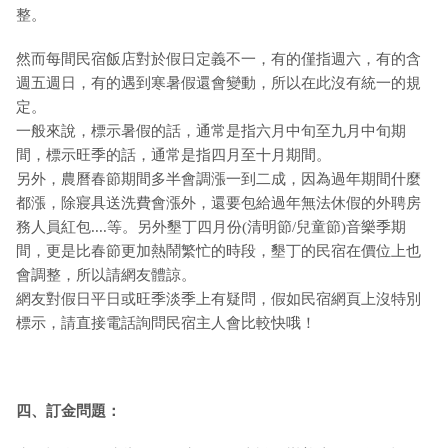
整。
然而每間民宿飯店對於假日定義不一，有的僅指週六，有的含
週五週日，有的遇到寒暑假還會變動，所以在此沒有統一的規
定。
一般來說，標示暑假的話，通常是指六月中旬至九月中旬期
間，標示旺季的話，通常是指四月至十月期間。
另外，農曆春節期間多半會調漲一到二成，因為過年期間什麼
都漲，除寢具送洗費會漲外，還要包給過年無法休假的外聘房
務人員紅包....等。另外墾丁四月份(清明節/兒童節)音樂季期
間，更是比春節更加熱鬧繁忙的時段，墾丁的民宿在價位上也
會調整，所以請網友體諒。
網友對假日平日或旺季淡季上有疑問，假如民宿網頁上沒特別
標示，請直接電話詢問民宿主人會比較快哦！
四、訂金問題：