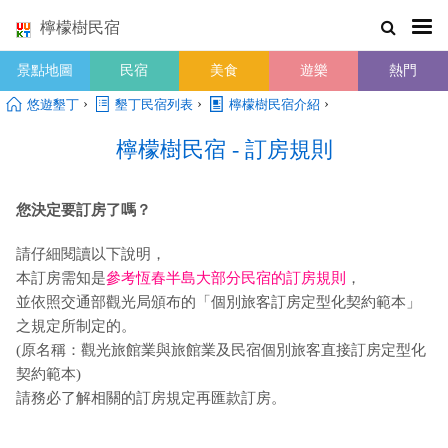
檸檬樹民宿
景點地圖
民宿
美食
遊樂
熱門
›
›
›
悠遊墾丁
墾丁民宿列表
檸檬樹民宿介紹
檸檬樹民宿 - 訂房規則
您決定要訂房了嗎？
請仔細閱讀以下說明，
本訂房需知是
參考恆春半島大部分民宿的訂房規則
，
並依照交通部觀光局頒布的「個別旅客訂房定型化契約範本」
之規定所制定的。
(原名稱：觀光旅館業與旅館業及民宿個別旅客直接訂房定型化
契約範本)
請務必了解相關的訂房規定再匯款訂房。