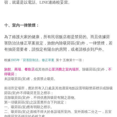
宿，就還是以電話、LINE連絡較妥當。
十、室內一律禁煙：
為了維護大家的健康，所有民宿飯店都是禁菸的。而且依據菸
害防治法修正草案規定，旅館內除吸菸區(室)外，一律禁煙，若
有抽菸需要者，請指定有陽台的房間，或者請移步到戶外。
根據
2005年「菸害防制法」修正草案
第十 五條第十一項：
旅館
、
商場
、
餐飲店
或其他供
公眾消費之室內場所
。除吸菸區(室)外，
不
得吸菸
；
未設吸菸區(室)者，全面禁止吸菸。
前項所定場所，應於所有入口處及其他適當地點設置明顯禁菸標示或除吸
菸區(室)外不得吸菸意旨之標示；
且除吸菸區(室)外，不得供應與吸菸有關之器物。
第一項吸菸區(室)之設置應符合下列規定：
一、吸菸區(室)應有明顯之標示。
二、吸菸區(室)之面積不得大於各該場所室內、室外面積二分之一，且室
內吸菸室不得設於必經之處。