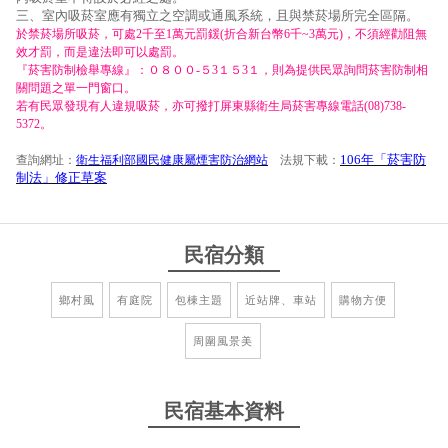
三、室內吸菸室應有獨立之空調或通風系統，且與禁菸場所完全區隔。
於禁菸場所吸菸，可處2千至1萬元罰鍰(折合新台幣6千~3萬元)，不須經勸阻無
效才罰，而是違法即可以處罰。
『菸害防制檢舉專線』：０８００-５3１５3１，則為提供民眾詢問菸害防制相
關問題之單一門窗口。
若有民眾發現有人違規吸菸，亦可撥打屏東縣衛生局菸害專線電話(08)738-
5372。
106年「菸害防
查詢網址：
衛生福利部國民健康屬煙害防治網站
法規下載：
制法」修正草案
民宿分類
鄉村風
有庭院
包棟主題
近站牌、車站
購物方便
周圍風景美
民宿基本資料