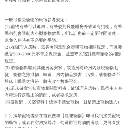
不接受寵物者，就是禁止寵物進入)
一般可接受寵物的民宿參考規定：
(1).寵物有些可以進房，有些規則只能睡房外或須有狗籠，有些
民宿則會限制大小型寵物數量，所以訂房前一定要詳問清楚，
以免入住時有不必要的爭議。
(2).在辦理入房時，需簽署同意配合攜帶寵物相關規定，而且要
繳交500~2000元不等之保證金。並遵守民宿對攜帶寵物的相關
規定。
(3).若寵物影響到其他房客安寧，或退房時於房內發現寵物毛
髮、寵物之排泄物、味道，房內物品損害、污損，或寵物甚至
於床上睡過之痕跡，將沒收全數保證金。
(4).若未確實告知寵物相關資料者，於辦理入房時，民宿主人亦
有權進行房務上的調配，或者要求退房。
(再度提醒，民宿資料中標示不接受寵物，就是禁止寵物進入)
》》攜帶寵物者請在首頁搜尋【歡迎寵物】即可找到接受寵物
的民宿，或者在空房搜尋時，勾選歡迎寵物的選項，更可直接