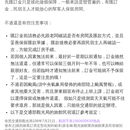
先匯訂金只是彼此做個保障，一般來說是蠻普遍的，有匯訂
金，民宿主人才能放心的幫客人保留房間。
不過還是有些注意事項：
匯訂金前請務必先跟老闆確認是否有房間及匯款方式，並且
妥善保留匯款單據 。匯款後務必要再跟民宿主人再確認一
次，方能完成訂房手續。
若因個人因素無法前來，最好於一星期以前通知，訂金雖然
無法退還，但通常可以保留三個月到一年不等，也可以轉給
親朋好友。但若臨時才通知無法前來，訂金可能就不予保留
了，這是一定要注意的哦！
不過若因颱風(須中央氣象局發佈的南部陸上颱風警報)，或
者其他重大災害，而且屏東縣宣布停止上班上課，訂金就可
以選擇保留或無條件退還。 假如只是猜測當天天氣可能不佳
要求退房，那就是個人因素，只能依交通部的規定辦理。
以下是交通部觀光局的旅館民宿退訂參考規定：
依照交通部觀光局106年7月21日，
觀宿字第1060600630號函
發布之[個別旅客訂房定型化契約範本(原名稱:觀光旅館業與旅館業及民宿個別