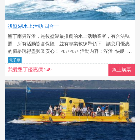
後壁湖水上活動 四合一
墾丁南勇浮潛，是後壁湖最推薦的水上活動業者，有合法執
照，所有活動皆含保險，並有專業教練帶領下，讓您用優惠
的價格玩得盡興又安心！ <br><br> 活動內容：浮潛+快艇+香
蕉船 以上3項 <br> 再任選 甜甜圈/海戰車(大腳丫)/水上摩托
電子票
車/大力水手 其中1項 <br> 浮潛部分教練會帶領1.5小時，結
我愛墾丁優惠價 549
線上購票
束後仍可繼續使用全套裝備喔！