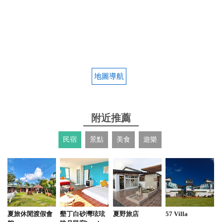
地圖導航
附近推薦
民宿
景點
美食
遊樂
夏旅休閒渡假會
墾丁白砂灣玹玹
夏野旅店
57 Villa