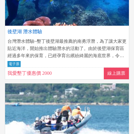
後壁湖 潛水體驗
台灣潛水體驗~墾丁後壁湖最推薦的南勇浮潛，為了讓大家更
貼近海洋，開始推出體驗潛水的活動了。由於後壁湖保育區
經過多年來的保育，已經孕育出繽紛綺麗的海底世界，令人
覺得彷彿置身在國外，不過這真的是在我們身邊的大海喔。
電子票
現在也可以一起體驗潛水，一起拜訪這繽紛的水底世界喔！
我愛墾丁優惠價 2000
線上購票