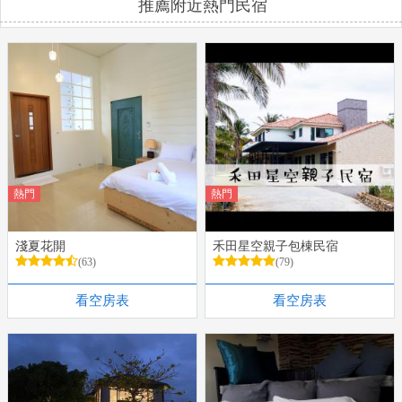
推薦附近熱門民宿
熱門
熱門
淺夏花開
禾田星空親子包棟民宿
(63)
(79)
看空房表
看空房表