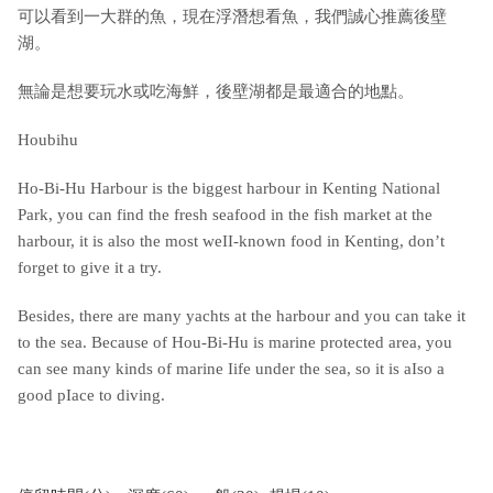
可以看到一大群的魚，現在浮潛想看魚，我們誠心推薦後壁
湖。
無論是想要玩水或吃海鮮，後壁湖都是最適合的地點。
Houbihu
Ho-Bi-Hu Harbour is the biggest harbour in Kenting National
Park, you can find the fresh seafood in the fish market at the
harbour, it is also the most weII-known food in Kenting, don’t
forget to give it a try.
Besides, there are many yachts at the harbour and you can take it
to the sea. Because of Hou-Bi-Hu is marine protected area, you
can see many kinds of marine Iife under the sea, so it is aIso a
good pIace to diving.