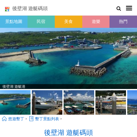
後壁湖 遊艇碼頭
景點地圖
民宿
美食
遊樂
熱門
後壁湖 遊艇港
›
›
悠遊墾丁
墾丁景點列表
後壁湖 遊艇碼頭