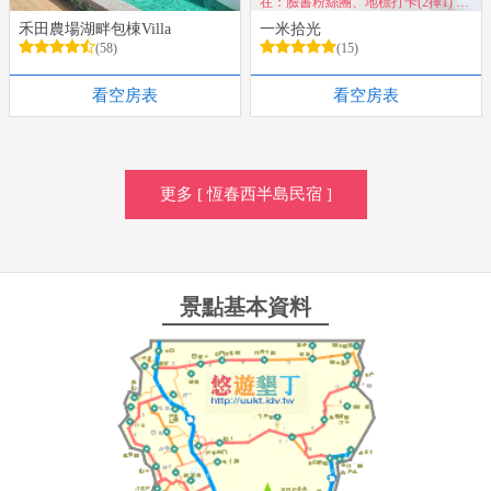
在：臉書粉絲團、地標打卡(2擇1) 享
有超值優惠~
禾田農場湖畔包棟Villa
一米拾光
(58)
(15)
看空房表
看空房表
更多 [ 恆春西半島民宿 ]
景點基本資料