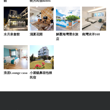
館
映月民宿hotels
水月泉會館
淺夏花開
解憂海灣潛水旅
南灣沐洋168
店
浪居Lounge casa
小屋貓鼻頭包棟
民宿