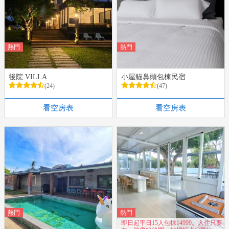
熱門
熱門
後院 VILLA
小屋貓鼻頭包棟民宿
(24)
(47)
看空房表
看空房表
熱門
熱門
即日起平日15人包棟14999。入住只要