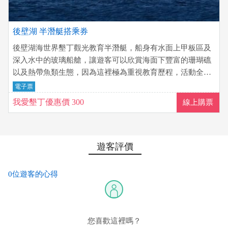
後壁湖 半潛艇搭乘券
後壁湖海世界墾丁觀光教育半潛艇，船身有水面上甲板區及
深入水中的玻璃船艙，讓遊客可以欣賞海面下豐富的珊瑚礁
以及熱帶魚類生態，因為這裡極為重視教育歷程，活動全程
也設有詳細的海底生態解說喔。
電子票
我愛墾丁優惠價 300
線上購票
遊客評價
0位遊客的心得
您喜歡這裡嗎？