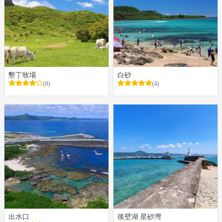
墾丁牧場
白砂
(8)
(4)
出水口
後壁湖 星砂灣