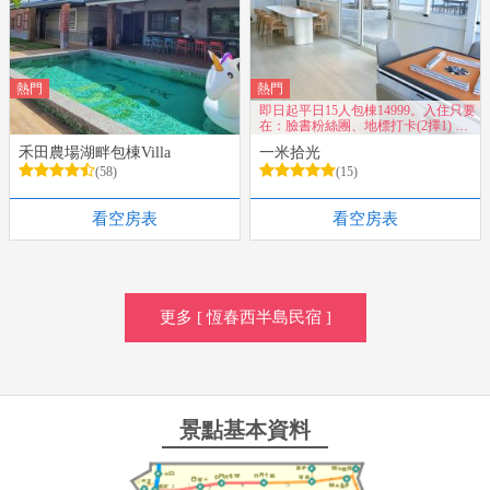
熱門
熱門
即日起平日15人包棟14999。入住只要
在：臉書粉絲團、地標打卡(2擇1) 享
有超值優惠~
禾田農場湖畔包棟Villa
一米拾光
(58)
(15)
看空房表
看空房表
更多 [ 恆春西半島民宿 ]
景點基本資料