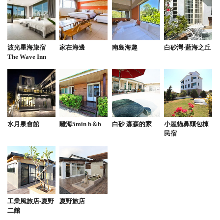
波光星海旅宿
家在海邊
南島海趣
白砂灣·藍海之丘
The Wave Inn
水月泉會館
離海5min b＆b
白砂 森森的家
小屋貓鼻頭包棟
民宿
工業風旅店-夏野
夏野旅店
二館