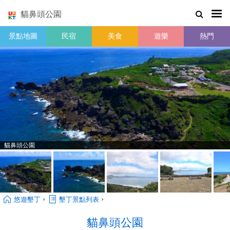
貓鼻頭公園
景點地圖
民宿
美食
遊樂
熱門
貓鼻頭公園
›
›
悠遊墾丁
墾丁景點列表
貓鼻頭公園