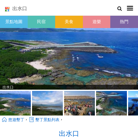
出水口
景點地圖
民宿
美食
遊樂
熱門
出水口
›
›
悠遊墾丁
墾丁景點列表
出水口