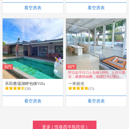
看空房表
看空房表
熱門
熱門
即日起平日15人包棟14999。入住只要
在：臉書粉絲團、地標打卡(2擇1) 享
有超值優惠~
禾田農場湖畔包棟Villa
一米拾光
(58)
(15)
看空房表
看空房表
更多 [ 恆春西半島民宿 ]