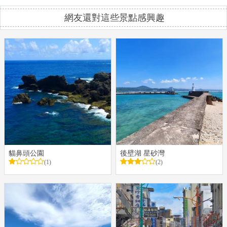
網友還對這些景點感興趣
貓鼻頭公園
後壁湖 星砂灣
(1)
(2)