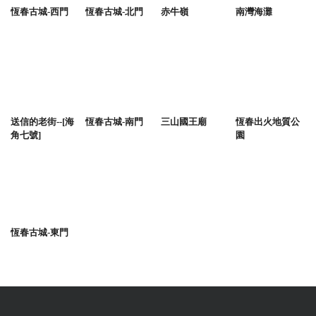
恆春古城-西門
恆春古城-北門
赤牛嶺
南灣海灘
送信的老街--[海
恆春古城-南門
三山國王廟
恆春出火地質公
角七號]
園
恆春古城-東門