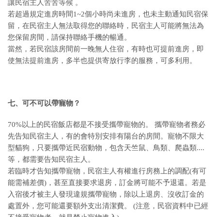
讓民宿主人苦苦等候 。
若超過規定進房時間1~2個小時尚未進房，也未主動通知民宿保
留，在民宿主人無法取得您的聯絡時，民宿主人可能將無法為
您保留房間，請保持聯絡手機的暢通。
當然，若民宿該房間前一晚無人住宿，有時也可提前進房，即
使無法提前進房，多半也提供寄放行李的服務，可多利用。
七、可不可以帶寵物？
70%以上的民宿飯店都是不接受攜帶寵物的。 攜帶寵物者務必
先告知民宿主人，有的會特別安排有陽台的房間。寵物不限大
型貓狗，只要攜帶近民宿動物，包含天竺鼠、鳥類、爬蟲類....
等，都需要告知民宿主人。
若臨時才告知攜帶寵物，民宿主人有權進行房務上的調配(有可
能需補差價)，甚至直接要求退房，訂金將可能不予退還。若是
入宿後才被主人發現違規攜帶寵物，除以上退房、沒收訂金的
處置外，您可能還要額外支出清潔費。 (注意，民宿資料中已經