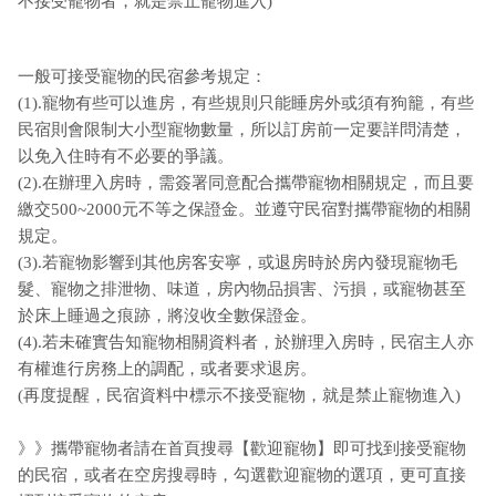
不接受寵物者，就是禁止寵物進入)
一般可接受寵物的民宿參考規定：
(1).寵物有些可以進房，有些規則只能睡房外或須有狗籠，有些
民宿則會限制大小型寵物數量，所以訂房前一定要詳問清楚，
以免入住時有不必要的爭議。
(2).在辦理入房時，需簽署同意配合攜帶寵物相關規定，而且要
繳交500~2000元不等之保證金。並遵守民宿對攜帶寵物的相關
規定。
(3).若寵物影響到其他房客安寧，或退房時於房內發現寵物毛
髮、寵物之排泄物、味道，房內物品損害、污損，或寵物甚至
於床上睡過之痕跡，將沒收全數保證金。
(4).若未確實告知寵物相關資料者，於辦理入房時，民宿主人亦
有權進行房務上的調配，或者要求退房。
(再度提醒，民宿資料中標示不接受寵物，就是禁止寵物進入)
》》攜帶寵物者請在首頁搜尋【歡迎寵物】即可找到接受寵物
的民宿，或者在空房搜尋時，勾選歡迎寵物的選項，更可直接