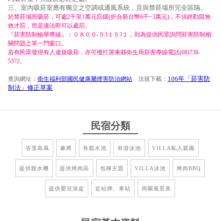
三、室內吸菸室應有獨立之空調或通風系統，且與禁菸場所完全區隔。
於禁菸場所吸菸，可處2千至1萬元罰鍰(折合新台幣6千~3萬元)，不須經勸阻無
效才罰，而是違法即可以處罰。
『菸害防制檢舉專線』：０８００-５3１５3１，則為提供民眾詢問菸害防制相
關問題之單一門窗口。
若有民眾發現有人違規吸菸，亦可撥打屏東縣衛生局菸害專線電話(08)738-
5372。
106年「菸害防
查詢網址：
衛生福利部國民健康屬煙害防治網站
法規下載：
制法」修正草案
民宿分類
峇里島風
麻將
有戲水池
有游泳池
VILLA私人庭園
提供脫水機
提供烤肉區
包棟主題
VILLA泳池
烤肉BBQ
提供嬰兒澡盆
近站牌、車站
周圍風景美