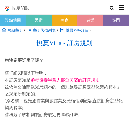
悅夏Villa
景點地圖
民宿
美食
遊樂
熱門
›
›
›
悠遊墾丁
墾丁民宿列表
悅夏Villa介紹
悅夏Villa - 訂房規則
您決定要訂房了嗎？
請仔細閱讀以下說明，
本訂房需知是
參考恆春半島大部分民宿的訂房規則
，
並依照交通部觀光局頒布的「個別旅客訂房定型化契約範本」
之規定所制定的。
(原名稱：觀光旅館業與旅館業及民宿個別旅客直接訂房定型化
契約範本)
請務必了解相關的訂房規定再匯款訂房。