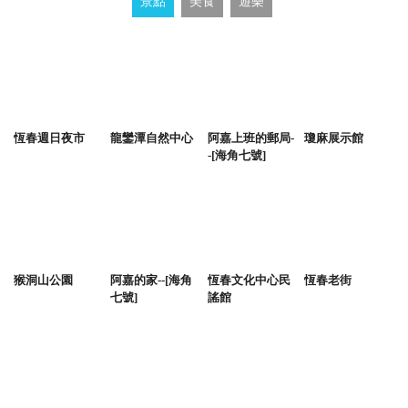
景點
美食
遊樂
恆春週日夜市
龍鑾潭自然中心
阿嘉上班的郵局-
瓊麻展示館
-[海角七號]
猴洞山公園
阿嘉的家--[海角
恆春文化中心民
恆春老街
七號]
謠館