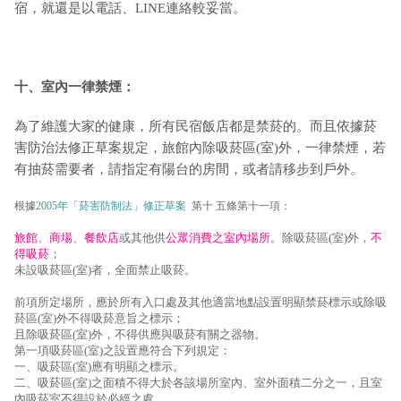
宿，就還是以電話、LINE連絡較妥當。
十、室內一律禁煙：
為了維護大家的健康，所有民宿飯店都是禁菸的。而且依據菸
害防治法修正草案規定，旅館內除吸菸區(室)外，一律禁煙，若
有抽菸需要者，請指定有陽台的房間，或者請移步到戶外。
根據
2005年「菸害防制法」修正草案
第十 五條第十一項：
旅館
、
商場
、
餐飲店
或其他供
公眾消費之室內場所
。除吸菸區(室)外，
不
得吸菸
；
未設吸菸區(室)者，全面禁止吸菸。
前項所定場所，應於所有入口處及其他適當地點設置明顯禁菸標示或除吸
菸區(室)外不得吸菸意旨之標示；
且除吸菸區(室)外，不得供應與吸菸有關之器物。
第一項吸菸區(室)之設置應符合下列規定：
一、吸菸區(室)應有明顯之標示。
二、吸菸區(室)之面積不得大於各該場所室內、室外面積二分之一，且室
內吸菸室不得設於必經之處。