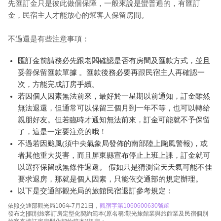
先匯訂金只是彼此做個保障，一般來說是蠻普遍的，有匯訂
金，民宿主人才能放心的幫客人保留房間。
不過還是有些注意事項：
匯訂金前請務必先跟老闆確認是否有房間及匯款方式，並且
妥善保留匯款單據 。匯款後務必要再跟民宿主人再確認一
次，方能完成訂房手續。
若因個人因素無法前來，最好於一星期以前通知，訂金雖然
無法退還，但通常可以保留三個月到一年不等，也可以轉給
親朋好友。但若臨時才通知無法前來，訂金可能就不予保留
了，這是一定要注意的哦！
不過若因颱風(須中央氣象局發佈的南部陸上颱風警報)，或
者其他重大災害，而且屏東縣宣布停止上班上課，訂金就可
以選擇保留或無條件退還。 假如只是猜測當天天氣可能不佳
要求退房，那就是個人因素，只能依交通部的規定辦理。
以下是交通部觀光局的旅館民宿退訂參考規定：
依照交通部觀光局106年7月21日，
觀宿字第1060600630號函
發布之[個別旅客訂房定型化契約範本(原名稱:觀光旅館業與旅館業及民宿個別