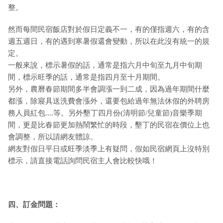
整。
然而每間民宿飯店對於假日定義不一，有的僅指週六，有的含
週五週日，有的遇到寒暑假還會變動，所以在此沒有統一的規
定。
一般來說，標示暑假的話，通常是指六月中旬至九月中旬期
間，標示旺季的話，通常是指四月至十月期間。
另外，農曆春節期間多半會調漲一到二成，因為過年期間什麼
都漲，除寢具送洗費會漲外，還要包給過年無法休假的外聘房
務人員紅包....等。另外墾丁四月份(清明節/兒童節)音樂季期
間，更是比春節更加熱鬧繁忙的時段，墾丁的民宿在價位上也
會調整，所以請網友體諒。
網友對假日平日或旺季淡季上有疑問，假如民宿網頁上沒特別
標示，請直接電話詢問民宿主人會比較快哦！
四、訂金問題：