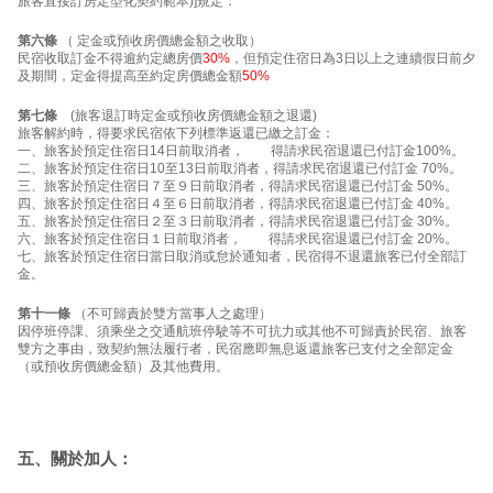
旅客直接訂房定型化契約範本)]規定：
第六條
（ 定金或預收房價總金額之收取）
民宿收取訂金不得逾約定總房價
30%
，但預定住宿日為3日以上之連續假日前夕
及期間，定金得提高至約定房價總金額
50%
第七條
(旅客退訂時定金或預收房價總金額之退還)
旅客解約時，得要求民宿依下列標準返還已繳之訂金：
一、旅客於預定住宿日14日前取消者， 得請求民宿退還已付訂金100%。
二、旅客於預定住宿日10至13日前取消者，得請求民宿退還已付訂金 70%。
三、旅客於預定住宿日７至９日前取消者，得請求民宿退還已付訂金 50%。
四、旅客於預定住宿日４至６日前取消者，得請求民宿退還已付訂金 40%。
五、旅客於預定住宿日２至３日前取消者，得請求民宿退還已付訂金 30%。
六、旅客於預定住宿日１日前取消者， 得請求民宿退還已付訂金 20%。
七、旅客於預定住宿日當日取消或怠於通知者，民宿得不退還旅客已付全部訂
金。
第十一條
（不可歸責於雙方當事人之處理）
因停班停課、須乘坐之交通航班停駛等不可抗力或其他不可歸責於民宿、旅客
雙方之事由，致契約無法履行者，民宿應即無息返還旅客已支付之全部定金
（或預收房價總金額）及其他費用。
五、關於加人：