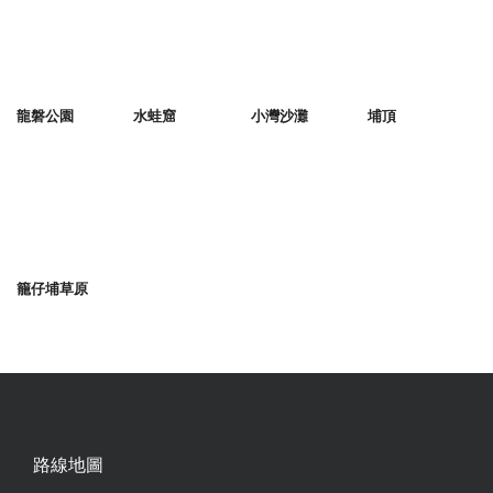
龍磐公園
水蛙窟
小灣沙灘
埔頂
籠仔埔草原
路線地圖