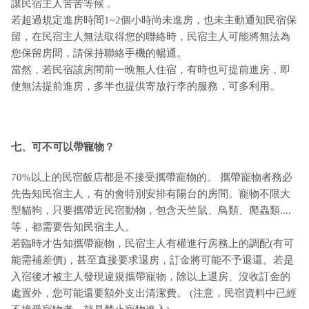
讓民宿主人苦苦等候 。
若超過規定進房時間1~2個小時尚未進房，也未主動通知民宿保
留，在民宿主人無法取得您的聯絡時，民宿主人可能將無法為
您保留房間，請保持聯絡手機的暢通。
當然，若民宿該房間前一晚無人住宿，有時也可提前進房，即
使無法提前進房，多半也提供寄放行李的服務，可多利用。
七、可不可以帶寵物？
70%以上的民宿飯店都是不接受攜帶寵物的。 攜帶寵物者務必
先告知民宿主人，有的會特別安排有陽台的房間。寵物不限大
型貓狗，只要攜帶近民宿動物，包含天竺鼠、鳥類、爬蟲類....
等，都需要告知民宿主人。
若臨時才告知攜帶寵物，民宿主人有權進行房務上的調配(有可
能需補差價)，甚至直接要求退房，訂金將可能不予退還。若是
入宿後才被主人發現違規攜帶寵物，除以上退房、沒收訂金的
處置外，您可能還要額外支出清潔費。 (注意，民宿資料中已經