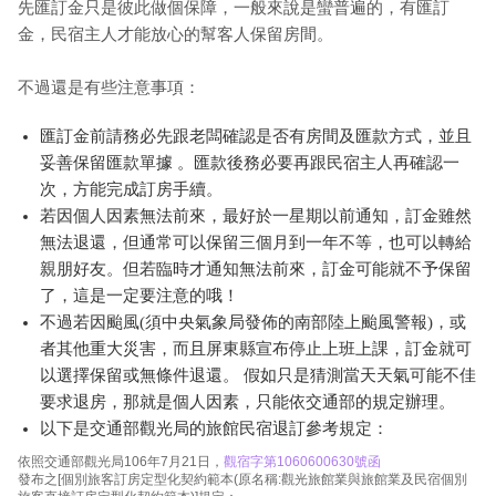
先匯訂金只是彼此做個保障，一般來說是蠻普遍的，有匯訂
金，民宿主人才能放心的幫客人保留房間。
不過還是有些注意事項：
匯訂金前請務必先跟老闆確認是否有房間及匯款方式，並且
妥善保留匯款單據 。匯款後務必要再跟民宿主人再確認一
次，方能完成訂房手續。
若因個人因素無法前來，最好於一星期以前通知，訂金雖然
無法退還，但通常可以保留三個月到一年不等，也可以轉給
親朋好友。但若臨時才通知無法前來，訂金可能就不予保留
了，這是一定要注意的哦！
不過若因颱風(須中央氣象局發佈的南部陸上颱風警報)，或
者其他重大災害，而且屏東縣宣布停止上班上課，訂金就可
以選擇保留或無條件退還。 假如只是猜測當天天氣可能不佳
要求退房，那就是個人因素，只能依交通部的規定辦理。
以下是交通部觀光局的旅館民宿退訂參考規定：
依照交通部觀光局106年7月21日，
觀宿字第1060600630號函
發布之[個別旅客訂房定型化契約範本(原名稱:觀光旅館業與旅館業及民宿個別