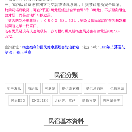
三、室內吸菸室應有獨立之空調或通風系統，且與禁菸場所完全區隔。
於禁菸場所吸菸，可處2千至1萬元罰鍰(折合新台幣6千~3萬元)，不須經勸阻無
效才罰，而是違法即可以處罰。
『菸害防制檢舉專線』：０８００-５3１５3１，則為提供民眾詢問菸害防制相
關問題之單一門窗口。
若有民眾發現有人違規吸菸，亦可撥打屏東縣衛生局菸害專線電話(08)738-
5372。
106年「菸害防
查詢網址：
衛生福利部國民健康屬煙害防治網站
法規下載：
制法」修正草案
民宿分類
地中海風
簡約風
有庭院
提供洗衣機
提供烤肉區
包棟主題
烤肉BBQ
ENGLISH
近站牌、車站
購物方便
周圍風景美
民宿基本資料