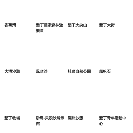
香蕉灣
墾丁國家森林遊
墾丁大尖山
墾丁大街
樂區
大灣沙灘
風吹沙
社頂自然公園
船帆石
墾丁牧場
砂島-貝殼砂展示
滿州沙灘
墾丁青年活動中
館
心