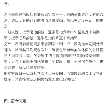
整。
然而每間民宿飯店對於假日定義不一，有的僅指週六，有的含
週五週日，有的遇到寒暑假還會變動，所以在此沒有統一的規
定。
一般來說，標示暑假的話，通常是指六月中旬至九月中旬期
間，標示旺季的話，通常是指四月至十月期間。
另外，農曆春節期間多半會調漲一到二成，因為過年期間什麼
都漲，除寢具送洗費會漲外，還要包給過年無法休假的外聘房
務人員紅包....等。另外墾丁四月份(清明節/兒童節)音樂季期
間，更是比春節更加熱鬧繁忙的時段，墾丁的民宿在價位上也
會調整，所以請網友體諒。
網友對假日平日或旺季淡季上有疑問，假如民宿網頁上沒特別
標示，請直接電話詢問民宿主人會比較快哦！
四、訂金問題：