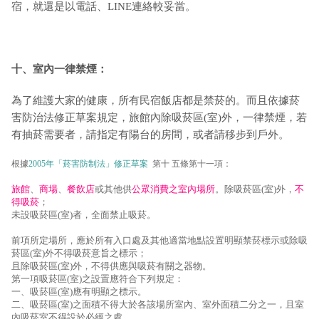
宿，就還是以電話、LINE連絡較妥當。
十、室內一律禁煙：
為了維護大家的健康，所有民宿飯店都是禁菸的。而且依據菸
害防治法修正草案規定，旅館內除吸菸區(室)外，一律禁煙，若
有抽菸需要者，請指定有陽台的房間，或者請移步到戶外。
根據
2005年「菸害防制法」修正草案
第十 五條第十一項：
旅館
、
商場
、
餐飲店
或其他供
公眾消費之室內場所
。除吸菸區(室)外，
不
得吸菸
；
未設吸菸區(室)者，全面禁止吸菸。
前項所定場所，應於所有入口處及其他適當地點設置明顯禁菸標示或除吸
菸區(室)外不得吸菸意旨之標示；
且除吸菸區(室)外，不得供應與吸菸有關之器物。
第一項吸菸區(室)之設置應符合下列規定：
一、吸菸區(室)應有明顯之標示。
二、吸菸區(室)之面積不得大於各該場所室內、室外面積二分之一，且室
內吸菸室不得設於必經之處。