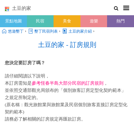
土豆的家
景點地圖
民宿
美食
遊樂
熱門
›
›
›
悠遊墾丁
墾丁民宿列表
土豆的家介紹
土豆的家 - 訂房規則
您決定要訂房了嗎？
請仔細閱讀以下說明，
本訂房需知是
參考恆春半島大部分民宿的訂房規則
，
並依照交通部觀光局頒布的「個別旅客訂房定型化契約範本」
之規定所制定的。
(原名稱：觀光旅館業與旅館業及民宿個別旅客直接訂房定型化
契約範本)
請務必了解相關的訂房規定再匯款訂房。