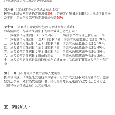
旅客直接訂房定型化契約範本)]規定：
第六條
（ 定金或預收房價總金額之收取）
民宿收取訂金不得逾約定總房價
30%
，但預定住宿日為3日以上之連續假日前夕
及期間，定金得提高至約定房價總金額
50%
第七條
(旅客退訂時定金或預收房價總金額之退還)
旅客解約時，得要求民宿依下列標準返還已繳之訂金：
一、旅客於預定住宿日14日前取消者， 得請求民宿退還已付訂金100%。
二、旅客於預定住宿日10至13日前取消者，得請求民宿退還已付訂金 70%。
三、旅客於預定住宿日７至９日前取消者，得請求民宿退還已付訂金 50%。
四、旅客於預定住宿日４至６日前取消者，得請求民宿退還已付訂金 40%。
五、旅客於預定住宿日２至３日前取消者，得請求民宿退還已付訂金 30%。
六、旅客於預定住宿日１日前取消者， 得請求民宿退還已付訂金 20%。
七、旅客於預定住宿日當日取消或怠於通知者，民宿得不退還旅客已付全部訂
金。
第十一條
（不可歸責於雙方當事人之處理）
因停班停課、須乘坐之交通航班停駛等不可抗力或其他不可歸責於民宿、旅客
雙方之事由，致契約無法履行者，民宿應即無息返還旅客已支付之全部定金
（或預收房價總金額）及其他費用。
五、關於加人：