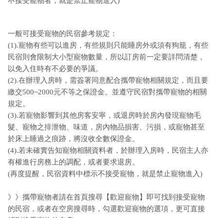
不接受寵物者，就是禁止寵物進入)
一般可接受寵物的民宿參考規定：
(1).寵物有些可以進房，有些規則只能睡房外或須有狗籠，有些
民宿則會限制大小型寵物數量，所以訂房前一定要詳問清楚，
以免入住時有不必要的爭議。
(2).在辦理入房時，需簽署同意配合攜帶寵物相關規定，而且要
繳交500~2000元不等之保證金。並遵守民宿對攜帶寵物的相關
規定。
(3).若寵物影響到其他房客安寧，或退房時於房內發現寵物毛
髮、寵物之排泄物、味道，房內物品損害、污損，或寵物甚至
於床上睡過之痕跡，將沒收全數保證金。
(4).若未確實告知寵物相關資料者，於辦理入房時，民宿主人亦
有權進行房務上的調配，或者要求退房。
(再度提醒，民宿資料中標示不接受寵物，就是禁止寵物進入)
》》攜帶寵物者請在首頁搜尋【歡迎寵物】即可找到接受寵物
的民宿，或者在空房搜尋時，勾選歡迎寵物的選項，更可直接