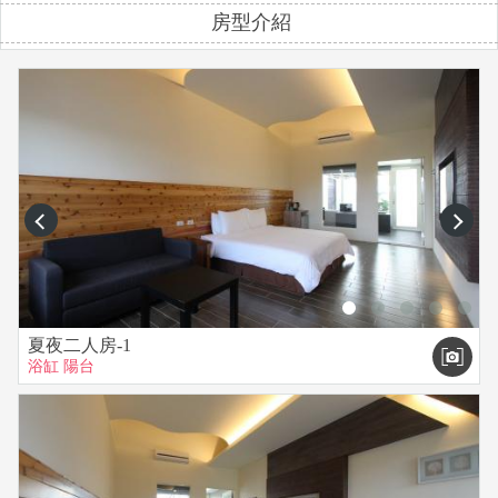
房型介紹
認，謝謝。
▲我們於收到訂金後，將為您保留房間，餘額入住付款。
※訂房時間早上09:00至晚上10:00，請於訂房時間來電。
【注意事項】
▲住宿均提供早餐。
▲攜帶寵物需事先詢問。
▲本館位於國家公園範圍內，請隨手關上房門，如巧遇小昆
prev
next
蟲，請勿慌張。
▲室內嚴禁吸菸，若是退房時發現菸味殘留或是室內抽菸，一
間房間一律賠償兩千元
▲個人貴重物品請隨身攜帶並妥善保管，如有遺失恕不負責。
▲我們是屏東縣政府反毒之家，一經查獲吸毒販毒或任何違禁
夏夜二人房-1
浴缸
陽台
品等不法情事，將通報警察局並請您離開，並不退還訂金。
▲晚間10：00過後請降低音量，勿大聲喧嘩，以維護社區安寧
及其他旅客權益。
▲請依房型人數進住，如需加人，請事先告知。
▲包棟房型-2間2人房，1間4人房，戶外草皮空間的使用，不包