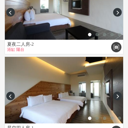
含大廳。
▲入住時間：15:00~21:00
prev
next
(請盡量於15:00後再抵達民宿，因12:00~15:00為民宿最混亂的
整理時間，怕招待不週，謝謝)
【延期與退費說明】
▲匯款後若因故欲更改日期，請於14日前通知，可保留房間三
夏夜二人房-2
個月，否則訂金沒收、恕不另行通知。
浴缸
陽台
▲如遇颱風、地震等天災，交通因中斷，經當地縣政府或旅客
所在地政府發佈停止上班上課，方可退還訂金或保留訂金三個
月並擇期入住。
▲若您須要訂房或想進一步洽詢任何問題，請與「墾丁民宿‧夏
野旅店」聯繫，電話【0913-637756、0985-812500】。
prev
next
星空四人房-1