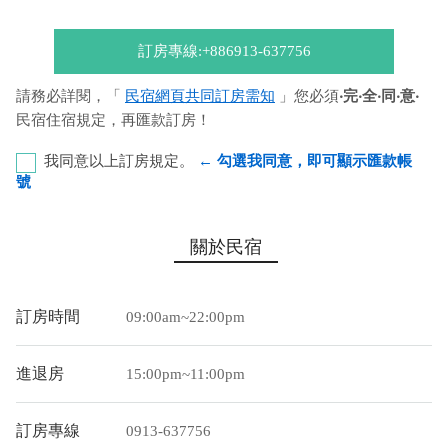
訂房專線:+886913-637756
請務必詳閱，「
民宿網頁共同訂房需知
」您必須
‧完‧全‧同‧意‧
民宿住宿規定，再匯款訂房！
我同意以上訂房規定。
← 勾選我同意，即可顯示匯款帳
號
第一銀行-恆春分行 代號：007 帳號：753-68-009173 戶
關於民宿
名：張家悅
您也可以利用這幾個常用的網路ATM匯款： [
郵局ATM
]、 [
彰銀
訂房時間
09:00am~22:00pm
ATM
]、 [
一銀ATM
]
(以上三個銀行網路ATM只是方便網友直接連結，並不代表民
進退房
15:00pm~11:00pm
宿有提供該銀行匯款帳號喔。) 匯入任何款項後，請記得與業者
連絡喔！
訂房專線
0913-637756