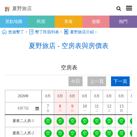
夏野旅店
景點地圖
民宿
美食
遊樂
熱門
›
›
›
悠遊墾丁
墾丁民宿列表
夏野旅店介紹
夏野旅店 - 空房表與房價表
空房表
今日
上一頁
下一頁
2026年
8月
8月
8月
8月
8月
8月
8月
8月
7
8
9
10
11
12
13
14
五
六
日
一
二
三
四
五
夏夜二人房-1
空
空
空
空
空
空
空
空
夏夜二人房-2
空
空
空
空
空
空
空
空