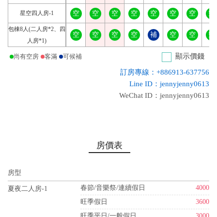
星空四人房-1
空
空
空
空
空
空
空
空
包棟8人(二人房*2、四
空
空
空
空
補
空
空
空
人房*1)
顯示價錢
尚有空房
客滿
可候補
訂房專線：+886913-637756
Line ID：jennyjenny0613
WeChat ID：jennyjenny0613
房價表
房型
春節/音樂祭/連續假日
4000
夏夜二人房-1
旺季假日
3600
旺季平日/一般假日
3000