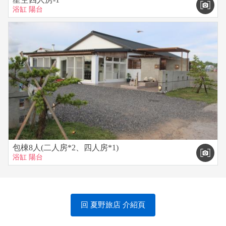
浴缸
陽台
包棟8人(二人房*2、四人房*1)
浴缸
陽台
回 夏野旅店 介紹頁