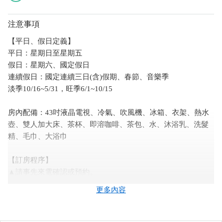
注意事項
【平日、假日定義】
平日：星期日至星期五
假日：星期六、國定假日
連續假日：國定連續三日(含)假期、春節、音樂季
淡季10/16~5/31，旺季6/1~10/15
房內配備：43吋液晶電視、冷氣、吹風機、冰箱、衣架、熱水
壺、雙人加大床、茶杯、即溶咖啡、茶包、水、沐浴乳、洗髮
精、毛巾、大浴巾
【訂房程序】
▲請事先來電確認或預約。
▲經電話訂房確認OK後，請於訂房後24小時內匯訂金(房價的
更多內容
50%)，若於保留時間內未收到匯款訂金則將取消訂房，並且不
另行通知。
▲匯款後請務必於轉帳後來電告知您的帳號後五碼，以便確