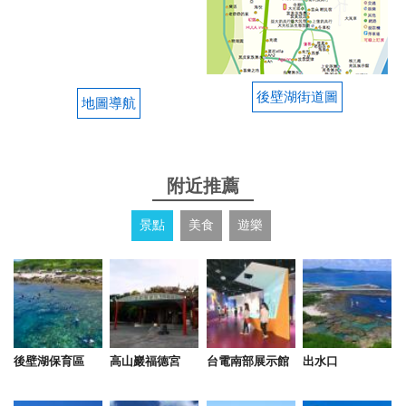
後壁湖街道圖
地圖導航
附近推薦
景點
美食
遊樂
後壁湖保育區
高山巖福德宮
台電南部展示館
出水口