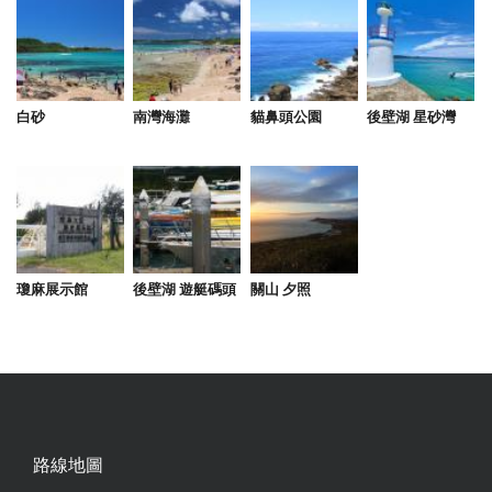
白砂
南灣海灘
貓鼻頭公園
後壁湖 星砂灣
瓊麻展示館
後壁湖 遊艇碼頭
關山 夕照
路線地圖