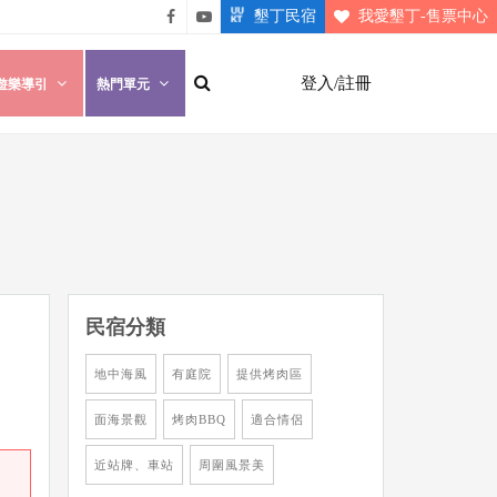
墾丁民宿
我愛墾丁-售票中心
悠遊
悠遊
墾丁
墾丁
登入/註冊
遊樂導引
熱門單元
粉絲
影片
團
介紹
民宿分類
地中海風
有庭院
提供烤肉區
面海景觀
烤肉BBQ
適合情侶
近站牌、車站
周圍風景美