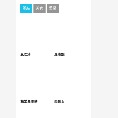
景點
美食
遊樂
風吹沙
最南點
鵝鑾鼻燈塔
船帆石