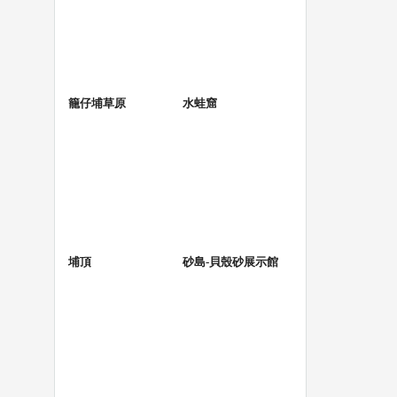
籠仔埔草原
水蛙窟
埔頂
砂島-貝殼砂展示館