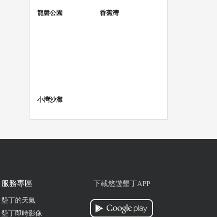
龍磐公園
香蕉灣
小灣沙灘
服務專區
下載悠遊墾丁APP
墾丁的天氣
墾丁即時影像