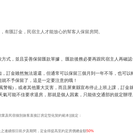
的，有匯訂金，民宿主人才能放心的幫客人保留房間。
款方式，並且妥善保留匯款單據 。匯款後務必要再跟民宿主人再確認
知，訂金雖然無法退還，但通常可以保留三個月到一年不等，也可以
能就不予保留了，這是一定要注意的哦！
風警報)，或者其他重大災害，而且屏東縣宣布停止上班上課，訂金
天天氣可能不佳要求退房，那就是個人因素，只能依交通部的規定辦理
：
館業及民宿個別旅客直接訂房定型化契約範本)]規定：
上之連續假日前夕及期間，定金得提高至約定房價總金額
50%