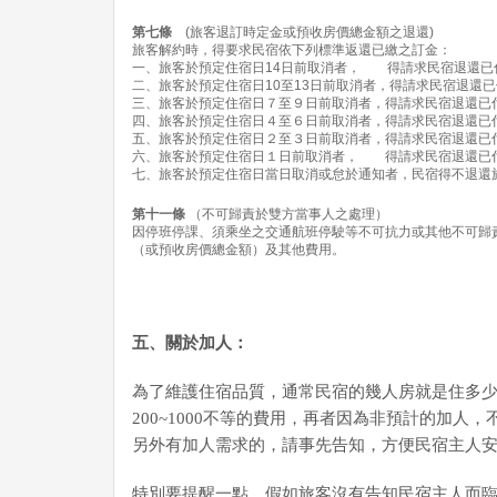
第七條
(旅客退訂時定金或預收房價總金額之退還)
旅客解約時，得要求民宿依下列標準返還已繳之訂金：
一、旅客於預定住宿日14日前取消者， 得請求民宿退還已付
二、旅客於預定住宿日10至13日前取消者，得請求民宿退還已付
三、旅客於預定住宿日７至９日前取消者，得請求民宿退還已付
四、旅客於預定住宿日４至６日前取消者，得請求民宿退還已付
五、旅客於預定住宿日２至３日前取消者，得請求民宿退還已付
六、旅客於預定住宿日１日前取消者， 得請求民宿退還已付
七、旅客於預定住宿日當日取消或怠於通知者，民宿得不退還
第十一條
（不可歸責於雙方當事人之處理）
因停班停課、須乘坐之交通航班停駛等不可抗力或其他不可歸
（或預收房價總金額）及其他費用。
五、關於加人：
為了維護住宿品質，通常民宿的幾人房就是住多
200~1000不等的費用，再者因為非預計的加
另外有加人需求的，請事先告知，方便民宿主人安
特別要提醒一點，假如旅客沒有告知民宿主人而