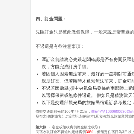
四、訂金問題：
先匯訂金只是彼此做個保障，一般來說是蠻普遍
不過還是有些注意事項：
匯訂金前請務必先跟老闆確認是否有房間及匯
次，方能完成訂房手續。
若因個人因素無法前來，最好於一星期以前通
親朋好友。但若臨時才通知無法前來，訂金可
不過若因颱風(須中央氣象局發佈的南部陸上颱
以選擇保留或無條件退還。 假如只是猜測當
以下是交通部觀光局的旅館民宿退訂參考規定
依照交通部觀光局106年7月21日，
觀宿字第1060600630號函
發布之[個別旅客訂房定型化契約範本(原名稱:觀光旅館業與旅
第六條
（ 定金或預收房價總金額之收取）
民宿收取訂金不得逾約定總房價
30%
，但預定住宿日為3日以