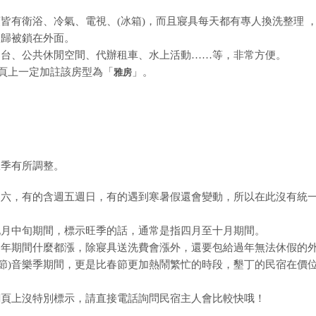
皆有衛浴、冷氣、電視、(冰箱)，而且寢具每天都有專人換洗整理 
夜歸被鎖在外面。
四台、公共休閒空間、代辦租車、水上活動……等，非常方便。
網頁上一定加註該房型為「
」。
雅房
旺季有所調整。
週六，有的含週五週日，有的遇到寒暑假還會變動，所以在此沒有統
九月中旬期間，標示旺季的話，通常是指四月至十月期間。
過年期間什麼都漲，除寢具送洗費會漲外，還要包給過年無法休假的
兒童節)音樂季期間，更是比春節更加熱鬧繁忙的時段，墾丁的民宿在價
網頁上沒特別標示，請直接電話詢問民宿主人會比較快哦！