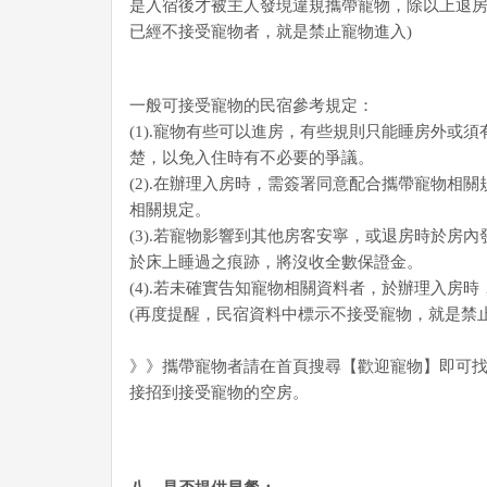
是入宿後才被主人發現違規攜帶寵物，除以上退房
已經不接受寵物者，就是禁止寵物進入)
一般可接受寵物的民宿參考規定：
(1).寵物有些可以進房，有些規則只能睡房外
楚，以免入住時有不必要的爭議。
(2).在辦理入房時，需簽署同意配合攜帶寵物相關
相關規定。
(3).若寵物影響到其他房客安寧，或退房時於
於床上睡過之痕跡，將沒收全數保證金。
(4).若未確實告知寵物相關資料者，於辦理入房
(再度提醒，民宿資料中標示不接受寵物，就是禁止
》》攜帶寵物者請在首頁搜尋【歡迎寵物】即可
接招到接受寵物的空房。