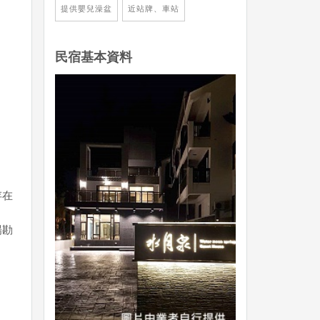
提供嬰兒澡盆
近站牌、車站
民宿基本資料
存在
場勘