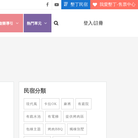
墾丁民宿
我愛墾丁-售票中心
悠遊
悠遊
墾丁
墾丁
登入/註冊
遊樂導引
熱門單元
粉絲
影片
團
介紹
民宿分類
現代風
卡拉OK
麻將
有庭院
有戲水池
有電梯
提供烤肉區
包棟主題
烤肉BBQ
獨棟別墅