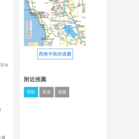
西南半島街道圖
部定金
附近推薦
景點
美食
遊樂
加
不退