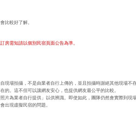
樣會比較好了解。
細訂房需知請以個別民宿頁面公告為準。
親自現場拍攝，不是由業者自行上傳的，並且拍攝時謝絕其他現場不
存在的。這不但可以讓網友安心，也提供網友最公平的比較。
「照片為業者自行提供」以供辨識。即使如此，團隊仍然會實際到現
不會出現虛擬民宿的問題。