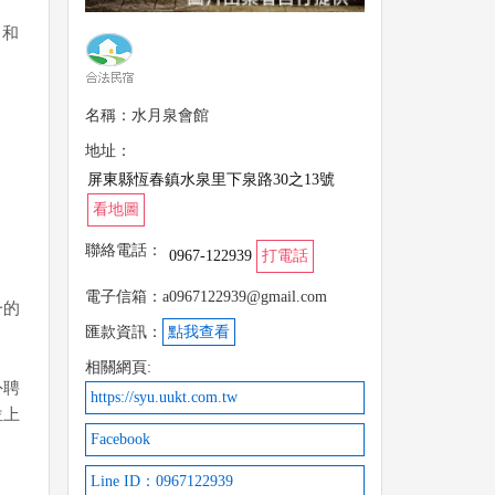
，和
名稱：水月泉會館
地址：
屏東縣恆春鎮水泉里下泉路30之13號
看地圖
聯絡電話：
0967-122939
打電話
電子信箱：a0967122939@gmail.com
一的
匯款資訊：
點我查看
相關網頁:
外聘
https://syu.uukt.com.tw
位上
Facebook
Line ID：0967122939