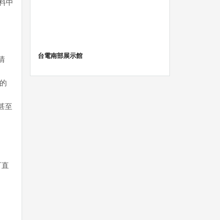
料中
台電南部展示館
清
物的
甚至
可直