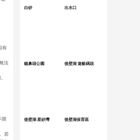
白砂
出水口
因有
無法
貓鼻頭公園
後壁湖 遊艇碼頭
用。
不限
後壁湖 星砂灣
後壁湖保育區
。若