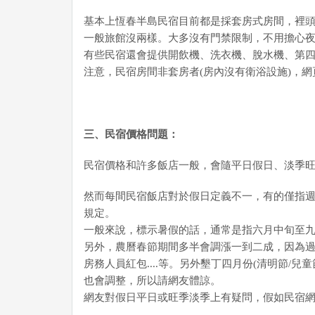
基本上恆春半島民宿目前都是採套房式房間，裡頭
一般旅館沒兩樣。大多沒有門禁限制，不用擔心
有些民宿還會提供開飲機、洗衣機、脫水機、第
注意，民宿房間非套房者(房內沒有衛浴設施)，
三、民宿價格問題：
民宿價格和許多飯店一般，會隨平日假日、淡季
然而每間民宿飯店對於假日定義不一，有的僅指
規定。
一般來說，標示暑假的話，通常是指六月中旬至
另外，農曆春節期間多半會調漲一到二成，因為
房務人員紅包....等。另外墾丁四月份(清明節/
也會調整，所以請網友體諒。
網友對假日平日或旺季淡季上有疑問，假如民宿