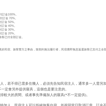
訂金100%。
訂金 70%。
訂金 50%。
訂金 40%。
訂金 30%。
訂金 20%。
旅客已付全部訂金。
責於民宿、旅客雙方之事由，致契約無法履行者，民宿應即無息返還旅客已支付之全
少人，若不得已需多住幾人，必須先告知民宿主人，通常多一人需另
人，不一定會另外提供寢具，這個也是要注意的。
排較大的房間、或者事先準備加人的寢具(*不一定提供)。
臨時加人，民宿主人可以拒絕旅客住宿，並視同當日取消訂房，訂金