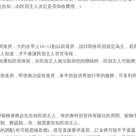
先告知，由民宿主人決定是否加收費用。)
間進房，大約在早上10~12點以前退房，請詳閱各民宿規定為主。若
人知道，才不會讓民宿主人苦苦等候 。
主動通知民宿保留，在民宿主人無法取得您的聯絡時，民宿主人可能將
提前進房，即使無法提前進房，多半也提供寄放行李的服務，可多利
攜帶寵物者務必先告知民宿主人，有的會特別安排有陽台的房間。寵物
、爬蟲類....等，都需要告知民宿主人。
的調配(有可能需補差價)，甚至直接要求退房，訂金將可能不予退還