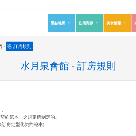
景點地圖
住宿資訊
美食情報
›
紹
訂房規則
水月泉會館 - 訂房規則
則
，
化契約範本」之規定所制定的。
接訂房定型化契約範本)