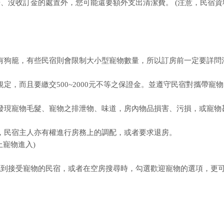
、沒收訂金的處置外，您可能還要額外支出清潔費。 (注意，民宿資
或須有狗籠，有些民宿則會限制大小型寵物數量，所以訂房前一定要詳問
規定，而且要繳交500~2000元不等之保證金。並遵守民宿對攜帶寵
房內發現寵物毛髮、寵物之排泄物、味道，房內物品損害、污損，或寵物
時，民宿主人亦有權進行房務上的調配，或者要求退房。
寵物進入)
找到接受寵物的民宿，或者在空房搜尋時，勾選歡迎寵物的選項，更