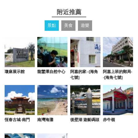
附近推薦
景點
美食
遊樂
瓊麻展示館
龍鑾潭自然中心
阿嘉的家--[海角
阿嘉上班的郵局-
七號]
-[海角七號]
恆春古城-南門
南灣海灘
後壁湖 遊艇碼頭
赤牛嶺