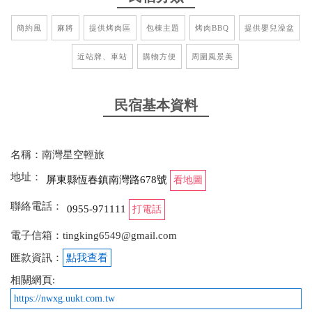
簡約風
麻將
提供烤肉區
包棟主題
烤肉BBQ
提供嬰兒澡盆
近站牌、車站
購物方便
周圍風景美
民宿基本資料
名稱：南灣星空輕旅
地址：
屏東縣恆春鎮南灣路678號
看地圖
聯絡電話：
0955-971111
打電話
電子信箱：tingking6549@gmail.com
匯款資訊：
點我查看
相關網頁:
https://nwxg.uukt.com.tw