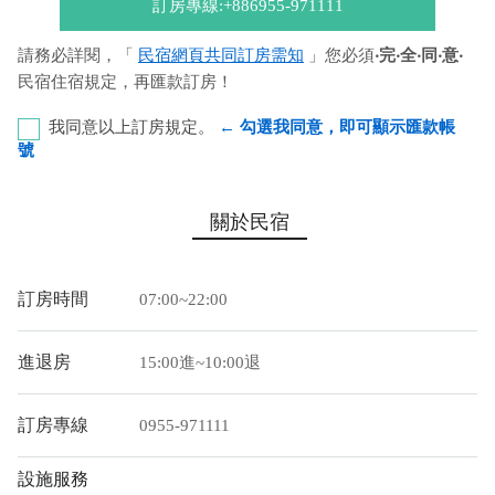
訂房專線:+886955-971111
請務必詳閱，「
民宿網頁共同訂房需知
」您必須
‧完‧全‧同‧意‧
民宿住宿規定，再匯款訂房！
我同意以上訂房規定。
← 勾選我同意，即可顯示匯款帳
號
臺灣企銀-鳳山分行 代號：050 帳號：880-62-397114 戶
關於民宿
名：蔡銘賢
您也可以利用這幾個常用的網路ATM匯款： [
郵局ATM
]、 [
彰銀
訂房時間
07:00~22:00
ATM
]、 [
一銀ATM
]
(以上三個銀行網路ATM只是方便網友直接連結，並不代表民
進退房
15:00進~10:00退
宿有提供該銀行匯款帳號喔。) 匯入任何款項後，請記得與業者
連絡喔！
訂房專線
0955-971111
設施服務