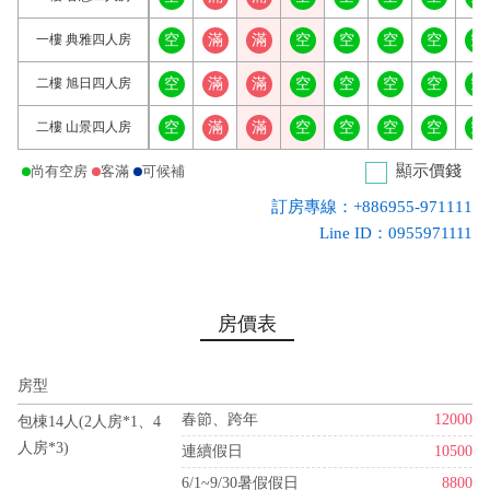
一樓 典雅四人房
空
滿
滿
空
空
空
空
空
二樓 旭日四人房
空
滿
滿
空
空
空
空
空
二樓 山景四人房
空
滿
滿
空
空
空
空
空
顯示價錢
尚有空房
客滿
可候補
訂房專線：+886955-971111
Line ID：0955971111
房價表
房型
春節、跨年
12000
包棟14人(2人房*1、4
人房*3)
連續假日
10500
6/1~9/30暑假假日
8800