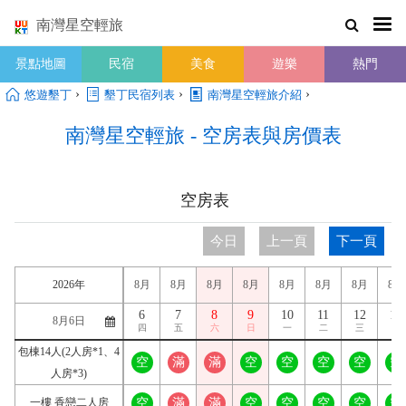
南灣星空輕旅
景點地圖
民宿
美食
遊樂
熱門
›
›
›
悠遊墾丁
墾丁民宿列表
南灣星空輕旅介紹
南灣星空輕旅 - 空房表與房價表
空房表
今日
上一頁
下一頁
2026年
8月
8月
8月
8月
8月
8月
8月
8月
6
7
8
9
10
11
12
13
四
五
六
日
一
二
三
四
包棟14人(2人房*1、4
空
滿
滿
空
空
空
空
空
人房*3)
一樓 香戀二人房
空
滿
滿
空
空
空
空
空