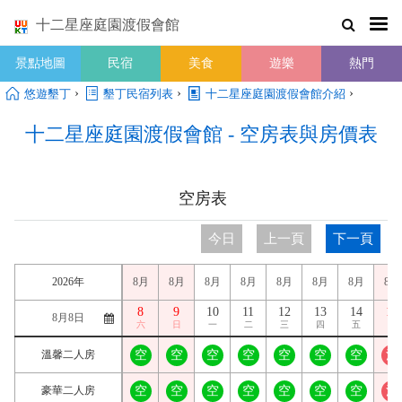
十二星座庭園渡假會館
景點地圖
民宿
美食
遊樂
熱門
›
›
›
悠遊墾丁
墾丁民宿列表
十二星座庭園渡假會館介紹
十二星座庭園渡假會館 - 空房表與房價表
空房表
今日
上一頁
下一頁
2026年
8月
8月
8月
8月
8月
8月
8月
8月
8
9
10
11
12
13
14
15
六
日
一
二
三
四
五
六
溫馨二人房
空
空
空
空
空
空
空
滿
豪華二人房
空
空
空
空
空
空
空
滿