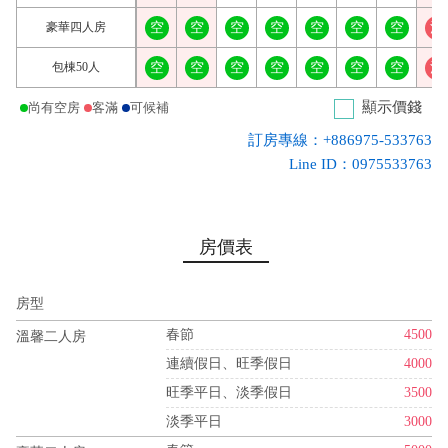
豪華四人房
空
空
空
空
空
空
空
滿
包棟50人
空
空
空
空
空
空
空
滿
顯示價錢
尚有空房
客滿
可候補
訂房專線：+886975-533763
Line ID：0975533763
房價表
房型
春節
4500
溫馨二人房
連續假日、旺季假日
4000
旺季平日、淡季假日
3500
淡季平日
3000