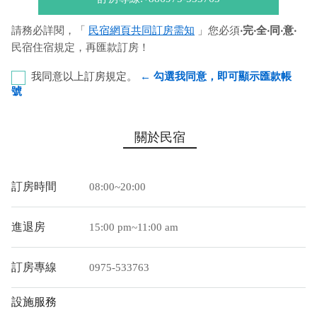
請務必詳閱，「
民宿網頁共同訂房需知
」您必須
‧完‧全‧同‧意‧
民宿住宿規定，再匯款訂房！
我同意以上訂房規定。
← 勾選我同意，即可顯示匯款帳
號
中國信託銀行-屏東分行 代號：822 帳號：
關於民宿
901563539890 戶名：劉惠珠
您也可以利用這幾個常用的網路ATM匯款： [
郵局ATM
]、 [
彰銀
訂房時間
08:00~20:00
ATM
]、 [
一銀ATM
]
(以上三個銀行網路ATM只是方便網友直接連結，並不代表民
進退房
15:00 pm~11:00 am
宿有提供該銀行匯款帳號喔。) 匯入任何款項後，請記得與業者
連絡喔！
訂房專線
0975-533763
設施服務