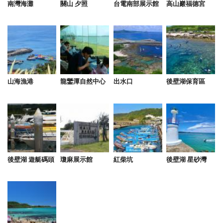
南灣海灘
關山 夕照
台電南部展示館
高山巖福德宮
山海漁港
龍鑾潭自然中心
出水口
後壁湖保育區
後壁湖 遊艇碼頭
瓊麻展示館
紅柴坑
後壁湖 星砂灣