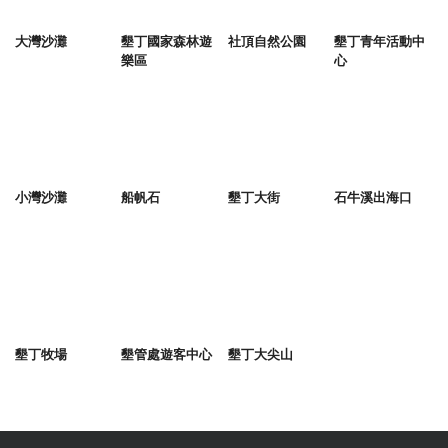
大灣沙灘
墾丁國家森林遊
社頂自然公園
墾丁青年活動中
樂區
心
小灣沙灘
船帆石
墾丁大街
石牛溪出海口
墾丁牧場
墾管處遊客中心
墾丁大尖山