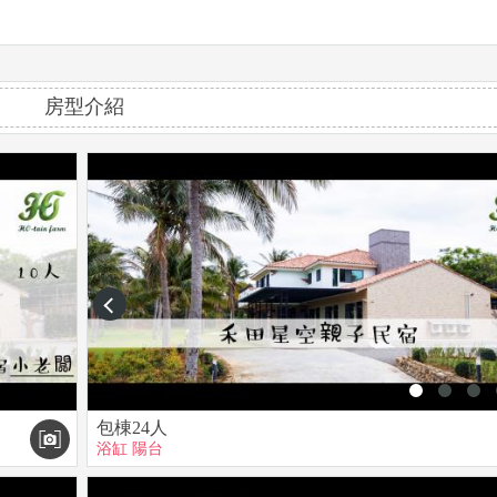
知，我們會為您準備備品，睡得更舒服，也彼此尊重。
房型介紹
品，三歲以上加一人1000元/晚含加床、早餐、備品）
定比例辦法）
入住當天發佈屏東地區陸上颱風警報，即退訂金全額。
您不喜歡出遊遇到氣候不佳因素的退訂。
prev
品(含牙刷.沐浴乳.洗髮精.浴巾) 。
、飲水機、麻將及麻將桌、餐桌、冰箱。
請自備) 、戶外桌椅。
包棟24人
浴缸
陽台
家具，如有損失照價賠償。
以策安全，民宿不付保管責任。民宿停車位不付保管責任。