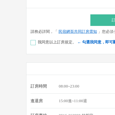
訂
請務必詳閱，「
民宿網頁共同訂房需知
」您必須
我同意以上訂房規定。
← 勾選我同意，即可
彰化銀行-恆春分行 代號：009 帳號：8348-86-
您也可以利用這幾個常用的網路ATM匯款： [
郵局
(以上三個銀行網路ATM只是方便網友直接連結
業者連絡喔！
訂房時間
08:00~23:00
進退房
15:00進~11:00退