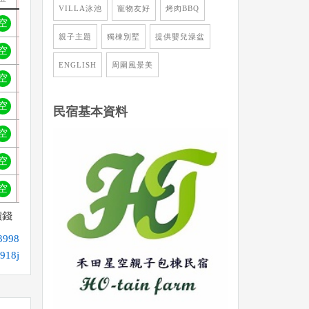
VILLA泳池
寵物友好
烤肉BBQ
空
空
滿
滿
滿
滿
空
空
空
空
空
親子主題
獨棟別墅
提供嬰兒澡盆
空
空
滿
滿
滿
滿
空
空
空
空
空
ENGLISH
周圍風景美
空
空
滿
滿
滿
滿
空
空
空
空
空
空
空
滿
滿
滿
滿
空
空
空
空
空
民宿基本資料
空
空
滿
滿
滿
滿
空
空
空
空
空
空
空
滿
滿
滿
滿
空
空
空
空
空
空
空
滿
滿
滿
滿
空
空
空
空
空
價錢
998
918j