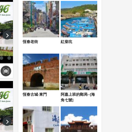
next
恆春老街
紅柴坑
且不
恆春古城-東門
阿嘉上班的郵局--[海
角七號]
next