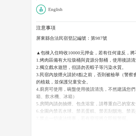
English
注意事項
屏東縣合法民宿登記編號：第987號
▲包棟入住時收10000元押金，若有任何違反，
1.烤肉區備有大垃圾桶與資源分類桶，使用後請
2.獨立戲水遊憩，但請勿丟蝦子等污染水質。
3.民宿內放煙火請於8點之前，否則被檢舉（警
的植栽，並保護兒童安全。
4.廚房可使用，碗盤使用後請清洗，不然建議您
箱、飲水機、冰箱）
5.房間內請勿抽煙、包含浴室，請尊重自己的室
6.全園內禁丟水球、禁丟蛋糕、禁丟刮鬍泡、禁
7.禁止一切違法情事，若有發現將立即報警喔。
▲寵物入住酌收300/隻，但若有便溺破壞傢俱等