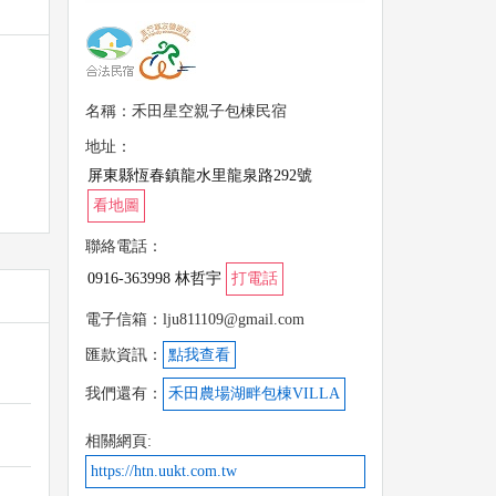
名稱：禾田星空親子包棟民宿
地址：
屏東縣恆春鎮龍水里龍泉路292號
看地圖
聯絡電話：
0916-363998 林哲宇
打電話
電子信箱：lju811109@gmail.com
得與
匯款資訊：
點我查看
我們還有：
禾田農場湖畔包棟VILLA
相關網頁:
https://htn.uukt.com.tw