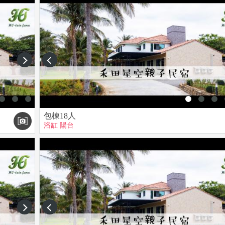
費)
訂、蛋糕代訂。
next
prev
金(房價的30%)，若於保留時間內未收到匯款訂金則將取消訂房，並
包棟18人
8(林先生)】
浴缸
陽台
付。
next
prev