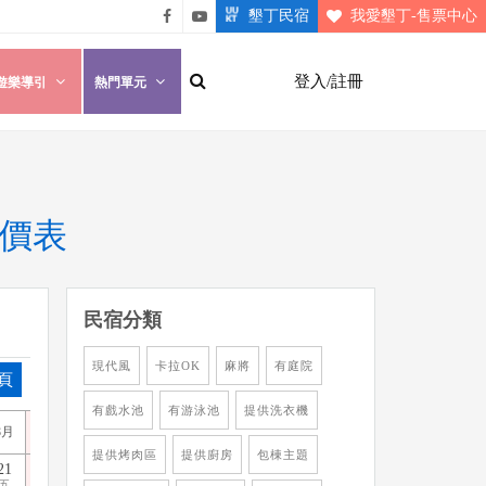
墾丁民宿
我愛墾丁-售票中心
悠遊
悠遊
墾丁
墾丁
登入/註冊
遊樂導引
熱門單元
粉絲
影片
團
介紹
房價表
民宿分類
現代風
卡拉OK
麻將
有庭院
頁
有戲水池
有游泳池
提供洗衣機
8月
8月
8月
8月
8月
8月
8月
8月
8月
8月
8月
9
提供烤肉區
提供廚房
包棟主題
21
22
23
24
25
26
27
28
29
30
31
1
五
六
日
一
二
三
四
五
六
日
一