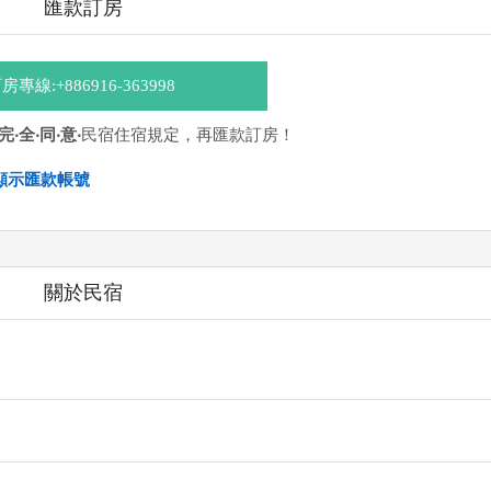
匯款訂房
房專線:+886916-363998
‧完‧全‧同‧意‧
民宿住宿規定，再匯款訂房！
顯示匯款帳號
041237-00 戶名：林哲宇
關於民宿
ATM
]、 [
彰銀ATM
]、 [
一銀ATM
]
，並不代表民宿有提供該銀行匯款帳號喔。) 匯入任何款項後，請記