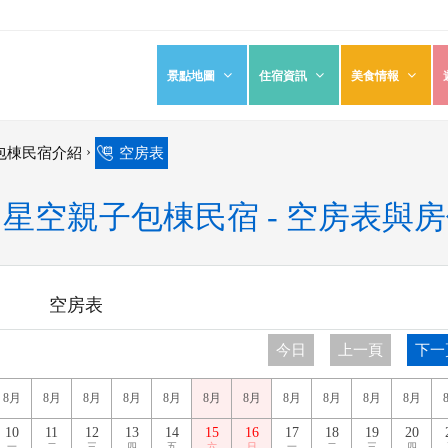
景點地圖
住宿資訊
美食情報
›
包棟民宿介紹
空房表
星空親子包棟民宿 - 空房表與
空房表
今日
上一頁
下一
8月
8月
8月
8月
8月
8月
8月
8月
8月
8月
8月
10
11
12
13
14
15
16
17
18
19
20
一
二
三
四
五
六
日
一
二
三
四