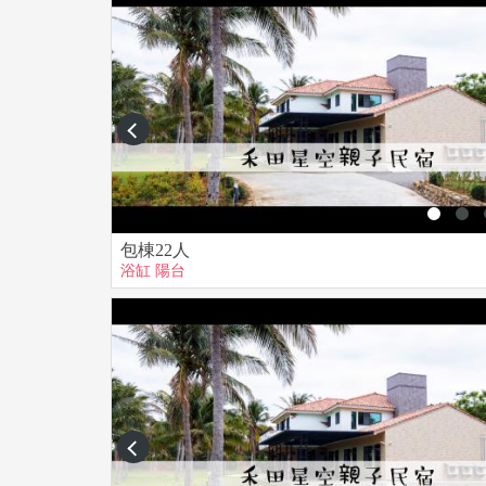
▲其它服務：
包車導覽、短程接駁、高雄墾丁接駁(以上接駁需自
租車服務、水上/陸上活動票劵代購、烤肉食材代
prev
【訂房程序】
(1)請事先來電確認或預約。
(2)經電話訂房確認OK後，請於訂房後3日內匯訂
另行通知。
包棟22人
(3)匯款後請務必來電告知，電話：【0916-363-99
浴缸
陽台
(4)我們於收到訂金後，將為您保留房間，餘款到
prev