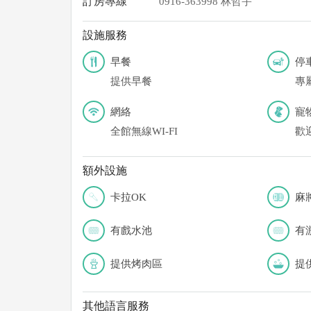
訂房專線
0916-363998 林哲宇
設施服務
早餐
停
提供早餐
專
網絡
寵
全館無線WI-FI
歡
額外設施
卡拉OK
麻
有戲水池
有
提供烤肉區
提
其他語言服務