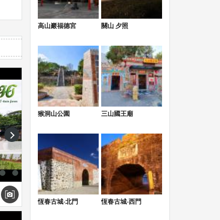
高山巖福德宮
關山 夕照
猴洞山公園
三山國王廟
next
恆春古城-北門
恆春古城-西門