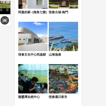
阿嘉的家--[海角七號]
恆春古城-南門
恆春文化中心民謠館
山海漁港
龍鑾潭自然中心
恆春週日夜市