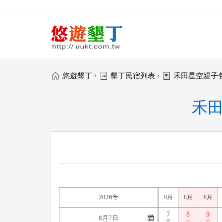
›
›
悠遊墾丁
墾丁民宿列表
禾田星空親子
禾田
2026年
8月
8月
8月
7
8
9
五
六
日