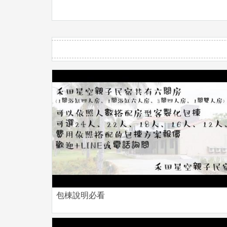
▲泳池水深約75~100公分，需要家長陪同使用。
▲請依照預定房型人數入住，若有加人請如實告
（三歲以下無需加床者可免費入住但不提供早餐與備
▲全額退訂金標準：（退訂金標準依照觀光局制
＊颱風或自然災害，以中央氣象局預報為依據，
＊本館不接受季節性降雨、同行友人無法前來或
▲ 季節期間：
平日為：星期日～五；假日：星期六
▲房內配備：液晶電視、冷氣、吹風機、衣架、清潔用
▲室內客餐廳廚房：瓦斯爐、炒鍋、湯鍋、碗盤
▲室外配備：泳池、停車場、美式瓦斯烤肉爐(烤網
包棟說明必看
▲請共同愛護民宿空間內設備及物品，請勿搬動
▲貴重物品請自行妥當保管，外出時請鎖上房門