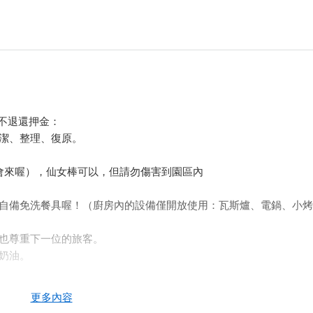
將不退還押金：
清潔、整理、復原。
察會來喔），仙女棒可以，但請勿傷害到園區內
們自備免洗餐具喔！（廚房內的設備僅開放使用：瓦斯爐、電鍋、小烤
友也尊重下一位的旅客。
丟奶油。
更多內容
，需照價賠償。