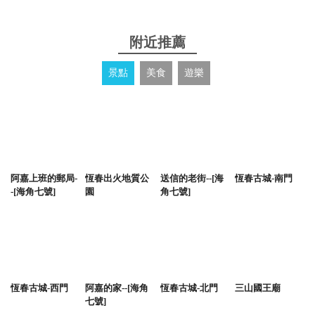
附近推薦
景點
美食
遊樂
阿嘉上班的郵局-
恆春出火地質公
送信的老街--[海
恆春古城-南門
-[海角七號]
園
角七號]
恆春古城-西門
阿嘉的家--[海角
恆春古城-北門
三山國王廟
七號]