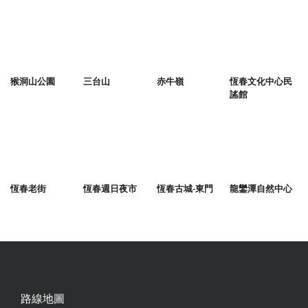
猴洞山公園
三台山
赤牛嶺
恆春文化中心民
謠館
恆春老街
恆春週日夜市
恆春古城-東門
龍鑾潭自然中心
路線地圖