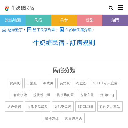
牛奶糖民宿
景點地圖
民宿
美食
遊樂
熱門
›
›
›
悠遊墾丁
墾丁民宿列表
牛奶糖民宿介紹
牛奶糖民宿 - 訂房規則
民宿分類
簡約風
工業風
歐式風
美式風
有庭院
VILLA私人庭園
有戲水池
提供洗衣機
提供烤肉區
包棟主題
烤肉BBQ
適合情侶
提供嬰兒澡盆
提供嬰兒床
ENGLISH
近站牌、車站
購物方便
周圍風景美