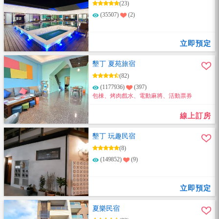
(23)
(35507)
(2)
立即預定
墾丁 夏苑旅宿
(82)
(1177936)
(397)
包棟、烤肉戲水、電動麻將、活動票券
線上訂房
墾丁 玩趣民宿
(8)
(149852)
(9)
立即預定
夏樂民宿