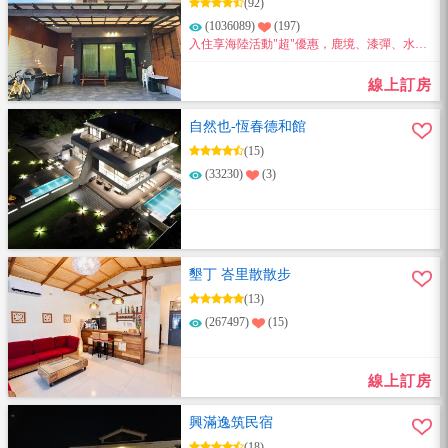
(92)
(1036089)
(197)
入住享海陸活動"超"優惠，鹿境、漆彈、水上
活動、生態導覽等～通通都超優惠～
線上訂房
自然也-恆春德和館
(15)
(33230)
(3)
墾丁 峇里散散步
(13)
(267497)
(15)
線上訂房
興滿逸筑民宿
(18)