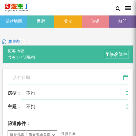
景點地圖
民宿
美食
遊樂
熱門
›
悠遊墾丁
恆春地區
修改條件
共有
174
間
民宿
不拘
房型：
不拘
主題：
篩選條件：
選擇日期
恆春地區
恆春地區全區