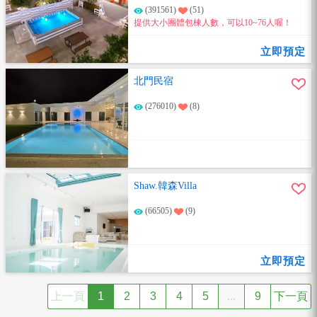
(391561)
(51)
提供大小團體包棟人數，可以10~76人喔！
立即預定
北門民宿
(276010)
(8)
Shaw.韓森Villa
(66505)
(9)
立即預定
上一頁
1
2
3
4
5
...
9
下一頁