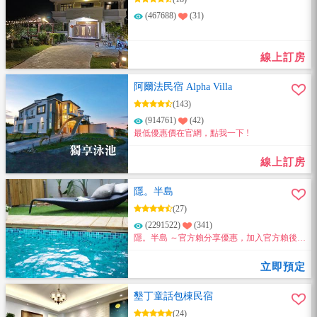
(467688)
(31)
線上訂房
阿爾法民宿 Alpha Villa
(143)
(914761)
(42)
最低優惠價在官網，點我一下 !
線上訂房
隱。半島
(27)
(2291522)
(341)
隱。半島 ～官方賴分享優惠，加入官方賴後分
享一位好友加入，雙方訂房同享9折優惠!!
立即預定
墾丁童話包棟民宿
(24)