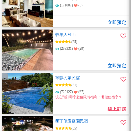
(171007)
(5)
立即預定
牧羊人Villa
(25)
(238331)
(29)
立即預定
寧靜の家民宿
(31)
(720127)
(67)
現在預訂即享超值限時福利：暑假住宿享 9 折
優惠，續住再享 8.5 折優惠～
線上訂房
墾丁億園庭園民宿
(35)