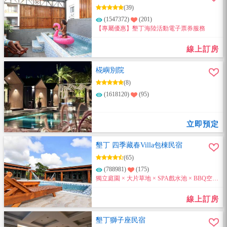
(39)
(1547372)
(201)
【專屬優惠】墾丁海陸活動電子票券服務
線上訂房
椛嶼別院
(8)
(1618120)
(95)
立即預定
墾丁 四季藏春Villa包棟民宿
(65)
(788981)
(175)
獨立庭園 × 大片草地 × SPA戲水池 × BBQ空間
8～20人包棟大空間。來電訂房即享住宿優惠
喔~
線上訂房
墾丁獅子座民宿