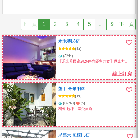
上一頁
1
2
3
4
5
...
9
下一頁
禾米葵民宿
(15)
(5244)
【禾米葵民宿2026住宿優惠方案】優惠方案
不分平假日淡旺季，連暑假也適用。活動期
間至12/31日截止。
線上訂房
墾丁 呆呆的家
(19)
(86760)
(5)
獨棟 包棟 享受旅遊
呆整天 包棟民宿