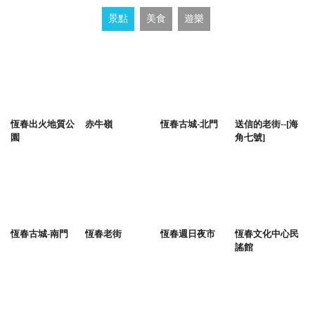
景點
美食
遊樂
恆春出火地質公
赤牛嶺
恆春古城-北門
送信的老街--[海
園
角七號]
恆春古城-南門
恆春老街
恆春週日夜市
恆春文化中心民
謠館