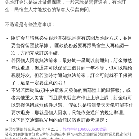
先匯訂金只是彼此做個保障，一般來說是蠻普遍的，有匯訂
金，民宿主人才能放心的幫客人保留房間。
不過還是有些注意事項：
匯訂金前請務必先跟老闆確認是否有房間及匯款方式，並且
妥善保留匯款單據 。匯款後務必要再跟民宿主人再確認一
次，方能完成訂房手續。
若因個人因素無法前來，最好於一星期以前通知，訂金雖然
無法退還，但通常可以保留三個月到一年不等，也可以轉給
親朋好友。但若臨時才通知無法前來，訂金可能就不予保留
了，這是一定要注意的哦！
不過若因颱風(須中央氣象局發佈的南部陸上颱風警報)，或
者其他重大災害，而且屏東縣宣布停止上班上課，訂金就可
以選擇保留或無條件退還。 假如只是猜測當天天氣可能不佳
要求退房，那就是個人因素，只能依交通部的規定辦理。
以下是交通部觀光局的旅館民宿退訂參考規定：
依照交通部觀光局106年7月21日，
觀宿字第1060600630號函
發布之[個別旅客訂房定型化契約範本(原名稱:觀光旅館業與旅館業及民宿個別