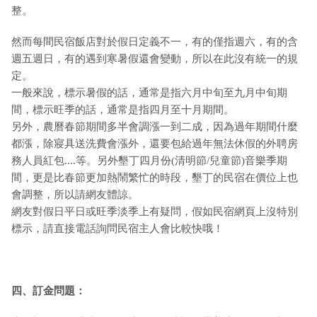
整。
然而每間民宿飯店對於假日定義不一，有的僅指週六，有的含
週五週日，有的遇到寒暑假還會變動，所以在此沒有統一的規
定。
一般來說，標示暑假的話，通常是指六月中旬至九月中旬期
間，標示旺季的話，通常是指四月至十月期間。
另外，農曆春節期間多半會調漲一到二成，因為過年期間什麼
都漲，除寢具送洗費會漲外，還要包給過年無法休假的外聘房
務人員紅包....等。另外墾丁四月份(清明節/兒童節)音樂季期
間，更是比春節更加熱鬧繁忙的時段，墾丁的民宿在價位上也
會調整，所以請網友體諒。
網友對假日平日或旺季淡季上有疑問，假如民宿網頁上沒特別
標示，請直接電話詢問民宿主人會比較快哦！
四、訂金問題：