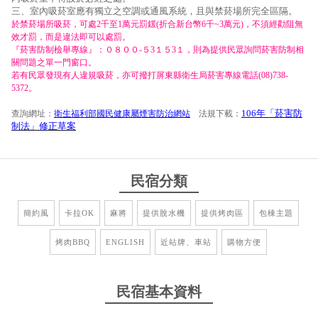
三、室內吸菸室應有獨立之空調或通風系統，且與禁菸場所完全區隔。
於禁菸場所吸菸，可處2千至1萬元罰鍰(折合新台幣6千~3萬元)，不須經勸阻無
效才罰，而是違法即可以處罰。
『菸害防制檢舉專線』：０８００-５3１５3１，則為提供民眾詢問菸害防制相
關問題之單一門窗口。
若有民眾發現有人違規吸菸，亦可撥打屏東縣衛生局菸害專線電話(08)738-
5372。
106年「菸害防
查詢網址：
衛生福利部國民健康屬煙害防治網站
法規下載：
制法」修正草案
民宿分類
簡約風
卡拉OK
麻將
提供脫水機
提供烤肉區
包棟主題
烤肉BBQ
ENGLISH
近站牌、車站
購物方便
民宿基本資料