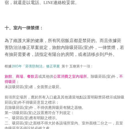
宿，就還是以電話、LINE連絡較妥當。
十、室內一律禁煙：
為了維護大家的健康，所有民宿飯店都是禁菸的。而且依據菸
害防治法修正草案規定，旅館內除吸菸區(室)外，一律禁煙，若
有抽菸需要者，請指定有陽台的房間，或者請移步到戶外。
根據
2005年「菸害防制法」修正草案
第十 五條第十一項：
旅館
、
商場
、
餐飲店
或其他供
公眾消費之室內場所
。除吸菸區(室)外，
不
得吸菸
；
未設吸菸區(室)者，全面禁止吸菸。
前項所定場所，應於所有入口處及其他適當地點設置明顯禁菸標示或除吸
菸區(室)外不得吸菸意旨之標示；
且除吸菸區(室)外，不得供應與吸菸有關之器物。
第一項吸菸區(室)之設置應符合下列規定：
一、吸菸區(室)應有明顯之標示。
二、吸菸區(室)之面積不得大於各該場所室內、室外面積二分之一，且室
內吸菸室不得設於必經之處。