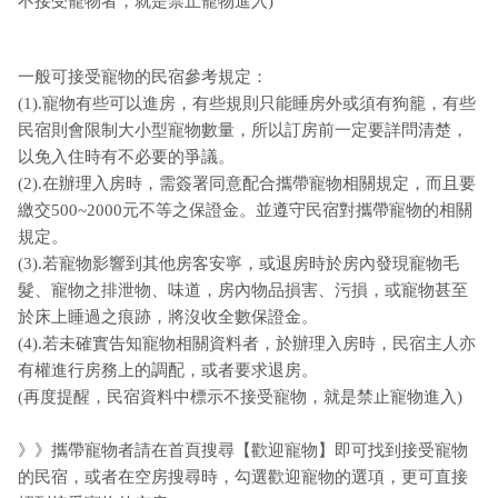
不接受寵物者，就是禁止寵物進入)
一般可接受寵物的民宿參考規定：
(1).寵物有些可以進房，有些規則只能睡房外或須有狗籠，有些
民宿則會限制大小型寵物數量，所以訂房前一定要詳問清楚，
以免入住時有不必要的爭議。
(2).在辦理入房時，需簽署同意配合攜帶寵物相關規定，而且要
繳交500~2000元不等之保證金。並遵守民宿對攜帶寵物的相關
規定。
(3).若寵物影響到其他房客安寧，或退房時於房內發現寵物毛
髮、寵物之排泄物、味道，房內物品損害、污損，或寵物甚至
於床上睡過之痕跡，將沒收全數保證金。
(4).若未確實告知寵物相關資料者，於辦理入房時，民宿主人亦
有權進行房務上的調配，或者要求退房。
(再度提醒，民宿資料中標示不接受寵物，就是禁止寵物進入)
》》攜帶寵物者請在首頁搜尋【歡迎寵物】即可找到接受寵物
的民宿，或者在空房搜尋時，勾選歡迎寵物的選項，更可直接