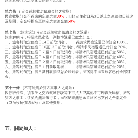
旅客直接訂房定型化契約範本)]規定：
第六條
（ 定金或預收房價總金額之收取）
民宿收取訂金不得逾約定總房價
30%
，但預定住宿日為3日以上之連續假日前夕
及期間，定金得提高至約定房價總金額
50%
第七條
(旅客退訂時定金或預收房價總金額之退還)
旅客解約時，得要求民宿依下列標準返還已繳之訂金：
一、旅客於預定住宿日14日前取消者， 得請求民宿退還已付訂金100%。
二、旅客於預定住宿日10至13日前取消者，得請求民宿退還已付訂金 70%。
三、旅客於預定住宿日７至９日前取消者，得請求民宿退還已付訂金 50%。
四、旅客於預定住宿日４至６日前取消者，得請求民宿退還已付訂金 40%。
五、旅客於預定住宿日２至３日前取消者，得請求民宿退還已付訂金 30%。
六、旅客於預定住宿日１日前取消者， 得請求民宿退還已付訂金 20%。
七、旅客於預定住宿日當日取消或怠於通知者，民宿得不退還旅客已付全部訂
金。
第十一條
（不可歸責於雙方當事人之處理）
因停班停課、須乘坐之交通航班停駛等不可抗力或其他不可歸責於民宿、旅客
雙方之事由，致契約無法履行者，民宿應即無息返還旅客已支付之全部定金
（或預收房價總金額）及其他費用。
五、關於加人：