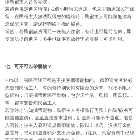
讓民宿主人苦苦等候 。
若超過規定進房時間1~2個小時尚未進房，也未主動通知民宿保
留，在民宿主人無法取得您的聯絡時，民宿主人可能將無法為
您保留房間，請保持聯絡手機的暢通。
當然，若民宿該房間前一晚無人住宿，有時也可提前進房，即
使無法提前進房，多半也提供寄放行李的服務，可多利用。
七、可不可以帶寵物？
70%以上的民宿飯店都是不接受攜帶寵物的。 攜帶寵物者務必
先告知民宿主人，有的會特別安排有陽台的房間。寵物不限大
型貓狗，只要攜帶近民宿動物，包含天竺鼠、鳥類、爬蟲類....
等，都需要告知民宿主人。
若臨時才告知攜帶寵物，民宿主人有權進行房務上的調配(有可
能需補差價)，甚至直接要求退房，訂金將可能不予退還。若是
入宿後才被主人發現違規攜帶寵物，除以上退房、沒收訂金的
處置外，您可能還要額外支出清潔費。 (注意，民宿資料中已經