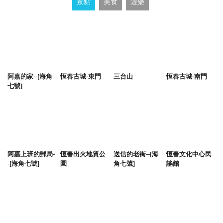
景點
美食
遊樂
阿嘉的家--[海角
恆春古城-東門
三台山
恆春古城-南門
七號]
阿嘉上班的郵局-
恆春出火地質公
送信的老街--[海
恆春文化中心民
-[海角七號]
園
角七號]
謠館