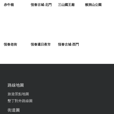
赤牛嶺
恆春古城-北門
三山國王廟
猴洞山公園
恆春老街
恆春週日夜市
恆春古城-西門
路線地圖
旅遊景點地圖
墾丁對外路線圖
街道圖