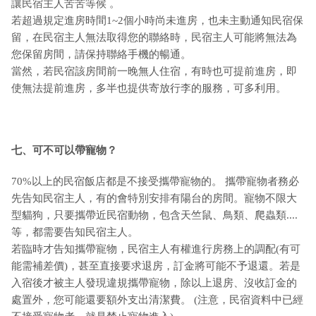
讓民宿主人苦苦等候 。
若超過規定進房時間1~2個小時尚未進房，也未主動通知民宿保
留，在民宿主人無法取得您的聯絡時，民宿主人可能將無法為
您保留房間，請保持聯絡手機的暢通。
當然，若民宿該房間前一晚無人住宿，有時也可提前進房，即
使無法提前進房，多半也提供寄放行李的服務，可多利用。
七、可不可以帶寵物？
70%以上的民宿飯店都是不接受攜帶寵物的。 攜帶寵物者務必
先告知民宿主人，有的會特別安排有陽台的房間。寵物不限大
型貓狗，只要攜帶近民宿動物，包含天竺鼠、鳥類、爬蟲類....
等，都需要告知民宿主人。
若臨時才告知攜帶寵物，民宿主人有權進行房務上的調配(有可
能需補差價)，甚至直接要求退房，訂金將可能不予退還。若是
入宿後才被主人發現違規攜帶寵物，除以上退房、沒收訂金的
處置外，您可能還要額外支出清潔費。 (注意，民宿資料中已經