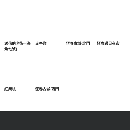
送信的老街--[海
赤牛嶺
恆春古城-北門
恆春週日夜市
角七號]
紅柴坑
恆春古城-西門