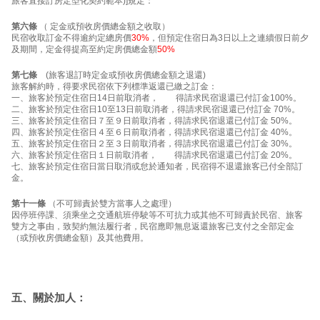
旅客直接訂房定型化契約範本)]規定：
第六條
（ 定金或預收房價總金額之收取）
民宿收取訂金不得逾約定總房價
30%
，但預定住宿日為3日以上之連續假日前夕
及期間，定金得提高至約定房價總金額
50%
第七條
(旅客退訂時定金或預收房價總金額之退還)
旅客解約時，得要求民宿依下列標準返還已繳之訂金：
一、旅客於預定住宿日14日前取消者， 得請求民宿退還已付訂金100%。
二、旅客於預定住宿日10至13日前取消者，得請求民宿退還已付訂金 70%。
三、旅客於預定住宿日７至９日前取消者，得請求民宿退還已付訂金 50%。
四、旅客於預定住宿日４至６日前取消者，得請求民宿退還已付訂金 40%。
五、旅客於預定住宿日２至３日前取消者，得請求民宿退還已付訂金 30%。
六、旅客於預定住宿日１日前取消者， 得請求民宿退還已付訂金 20%。
七、旅客於預定住宿日當日取消或怠於通知者，民宿得不退還旅客已付全部訂
金。
第十一條
（不可歸責於雙方當事人之處理）
因停班停課、須乘坐之交通航班停駛等不可抗力或其他不可歸責於民宿、旅客
雙方之事由，致契約無法履行者，民宿應即無息返還旅客已支付之全部定金
（或預收房價總金額）及其他費用。
五、關於加人：