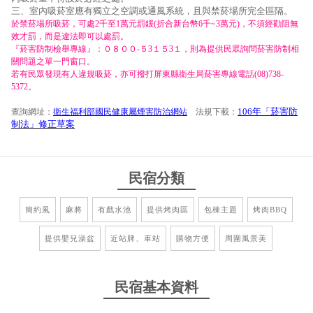
三、室內吸菸室應有獨立之空調或通風系統，且與禁菸場所完全區隔。
於禁菸場所吸菸，可處2千至1萬元罰鍰(折合新台幣6千~3萬元)，不須經勸阻無
效才罰，而是違法即可以處罰。
『菸害防制檢舉專線』：０８００-５3１５3１，則為提供民眾詢問菸害防制相
關問題之單一門窗口。
若有民眾發現有人違規吸菸，亦可撥打屏東縣衛生局菸害專線電話(08)738-
5372。
106年「菸害防
查詢網址：
衛生福利部國民健康屬煙害防治網站
法規下載：
制法」修正草案
民宿分類
簡約風
麻將
有戲水池
提供烤肉區
包棟主題
烤肉BBQ
提供嬰兒澡盆
近站牌、車站
購物方便
周圍風景美
民宿基本資料