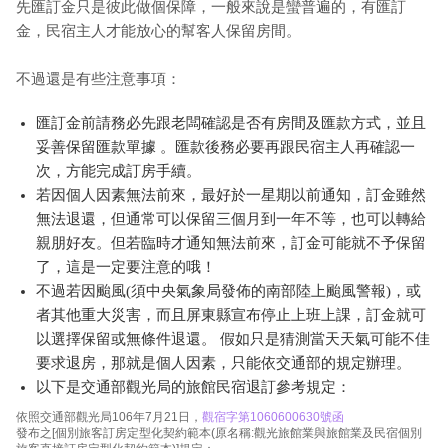
先匯訂金只是彼此做個保障，一般來說是蠻普遍的，有匯訂
金，民宿主人才能放心的幫客人保留房間。
不過還是有些注意事項：
匯訂金前請務必先跟老闆確認是否有房間及匯款方式，並且
妥善保留匯款單據 。匯款後務必要再跟民宿主人再確認一
次，方能完成訂房手續。
若因個人因素無法前來，最好於一星期以前通知，訂金雖然
無法退還，但通常可以保留三個月到一年不等，也可以轉給
親朋好友。但若臨時才通知無法前來，訂金可能就不予保留
了，這是一定要注意的哦！
不過若因颱風(須中央氣象局發佈的南部陸上颱風警報)，或
者其他重大災害，而且屏東縣宣布停止上班上課，訂金就可
以選擇保留或無條件退還。 假如只是猜測當天天氣可能不佳
要求退房，那就是個人因素，只能依交通部的規定辦理。
以下是交通部觀光局的旅館民宿退訂參考規定：
依照交通部觀光局106年7月21日，
觀宿字第1060600630號函
發布之[個別旅客訂房定型化契約範本(原名稱:觀光旅館業與旅館業及民宿個別