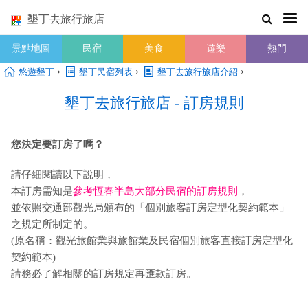
墾丁去旅行旅店
景點地圖
民宿
美食
遊樂
熱門
›
›
›
悠遊墾丁
墾丁民宿列表
墾丁去旅行旅店介紹
墾丁去旅行旅店 - 訂房規則
您決定要訂房了嗎？
請仔細閱讀以下說明，
本訂房需知是
參考恆春半島大部分民宿的訂房規則
，
並依照交通部觀光局頒布的「個別旅客訂房定型化契約範本」
之規定所制定的。
(原名稱：觀光旅館業與旅館業及民宿個別旅客直接訂房定型化
契約範本)
請務必了解相關的訂房規定再匯款訂房。