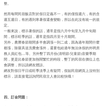
整。
然而每間民宿飯店對於假日定義不一，有的僅指週六，有的含
週五週日，有的遇到寒暑假還會變動，所以在此沒有統一的規
定。
一般來說，標示暑假的話，通常是指六月中旬至九月中旬期
間，標示旺季的話，通常是指四月至十月期間。
另外，農曆春節期間多半會調漲一到二成，因為過年期間什麼
都漲，除寢具送洗費會漲外，還要包給過年無法休假的外聘房
務人員紅包....等。另外墾丁四月份(清明節/兒童節)音樂季期
間，更是比春節更加熱鬧繁忙的時段，墾丁的民宿在價位上也
會調整，所以請網友體諒。
網友對假日平日或旺季淡季上有疑問，假如民宿網頁上沒特別
標示，請直接電話詢問民宿主人會比較快哦！
四、訂金問題：