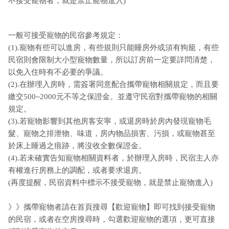
不接受寵物者，就是禁止寵物進入)
一般可接受寵物的民宿參考規定：
(1).寵物有些可以進房，有些規則只能睡房外或須有狗籠，有些
民宿則會限制大小型寵物數量，所以訂房前一定要詳問清楚，
以免入住時有不必要的爭議。
(2).在辦理入房時，需簽署同意配合攜帶寵物相關規定，而且要
繳交500~2000元不等之保證金。並遵守民宿對攜帶寵物的相關
規定。
(3).若寵物影響到其他房客安寧，或退房時於房內發現寵物毛
髮、寵物之排泄物、味道，房內物品損害、污損，或寵物甚至
於床上睡過之痕跡，將沒收全數保證金。
(4).若未確實告知寵物相關資料者，於辦理入房時，民宿主人亦
有權進行房務上的調配，或者要求退房。
(再度提醒，民宿資料中標示不接受寵物，就是禁止寵物進入)
》》攜帶寵物者請在首頁搜尋【歡迎寵物】即可找到接受寵物
的民宿，或者在空房搜尋時，勾選歡迎寵物的選項，更可直接