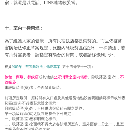
宿，就還是以電話、LINE連絡較妥當。
十、室內一律禁煙：
為了維護大家的健康，所有民宿飯店都是禁菸的。而且依據菸
害防治法修正草案規定，旅館內除吸菸區(室)外，一律禁煙，若
有抽菸需要者，請指定有陽台的房間，或者請移步到戶外。
根據
2005年「菸害防制法」修正草案
第十 五條第十一項：
旅館
、
商場
、
餐飲店
或其他供
公眾消費之室內場所
。除吸菸區(室)外，
不
得吸菸
；
未設吸菸區(室)者，全面禁止吸菸。
前項所定場所，應於所有入口處及其他適當地點設置明顯禁菸標示或除吸
菸區(室)外不得吸菸意旨之標示；
且除吸菸區(室)外，不得供應與吸菸有關之器物。
第一項吸菸區(室)之設置應符合下列規定：
一、吸菸區(室)應有明顯之標示。
二、吸菸區(室)之面積不得大於各該場所室內、室外面積二分之一，且室
內吸菸室不得設於必經之處。