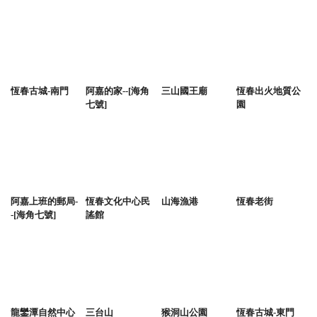
恆春古城-南門
阿嘉的家--[海角
三山國王廟
恆春出火地質公
七號]
園
阿嘉上班的郵局-
恆春文化中心民
山海漁港
恆春老街
-[海角七號]
謠館
龍鑾潭自然中心
三台山
猴洞山公園
恆春古城-東門