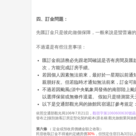
四、訂金問題：
先匯訂金只是彼此做個保障，一般來說是蠻普遍
不過還是有些注意事項：
匯訂金前請務必先跟老闆確認是否有房間及匯
次，方能完成訂房手續。
若因個人因素無法前來，最好於一星期以前通
親朋好友。但若臨時才通知無法前來，訂金可
不過若因颱風(須中央氣象局發佈的南部陸上颱
以選擇保留或無條件退還。 假如只是猜測當
以下是交通部觀光局的旅館民宿退訂參考規定
依照交通部觀光局106年7月21日，
觀宿字第1060600630號函
發布之[個別旅客訂房定型化契約範本(原名稱:觀光旅館業與旅
第六條
（ 定金或預收房價總金額之收取）
民宿收取訂金不得逾約定總房價
30%
，但預定住宿日為3日以