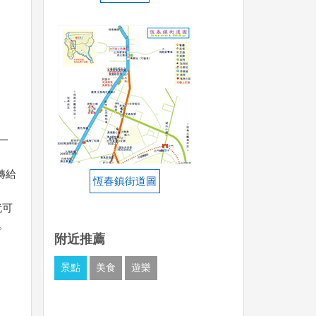
一
轉給
恆春鎮街道圖
就可
。
附近推薦
景點
美食
遊樂