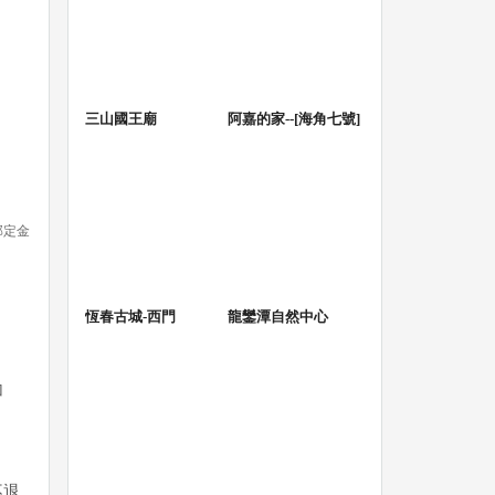
三山國王廟
阿嘉的家--[海角七號]
部定金
恆春古城-西門
龍鑾潭自然中心
加
不退