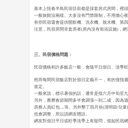
基本上恆春半島民宿目前都是採套房式房間，裡頭
一般旅館沒兩樣。大多沒有門禁限制，不用擔心
有些民宿還會提供開飲機、洗衣機、脫水機、第
注意，民宿房間非套房者(房內沒有衛浴設施)，
三、民宿價格問題：
民宿價格和許多飯店一般，會隨平日假日、淡季
然而每間民宿飯店對於假日定義不一，有的僅指
規定。
一般來說，標示暑假的話，通常是指六月中旬至
另外，農曆春節期間多半會調漲一到二成，因為
房務人員紅包....等。另外墾丁四月份(清明節/
也會調整，所以請網友體諒。
網友對假日平日或旺季淡季上有疑問，假如民宿