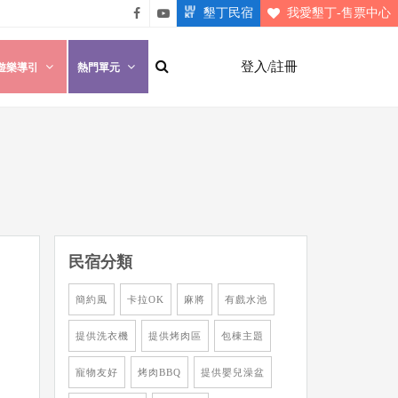
墾丁民宿
我愛墾丁-售票中心
悠遊
悠遊
墾丁
墾丁
登入/註冊
遊樂導引
熱門單元
粉絲
影片
團
介紹
民宿分類
簡約風
卡拉OK
麻將
有戲水池
提供洗衣機
提供烤肉區
包棟主題
寵物友好
烤肉BBQ
提供嬰兒澡盆