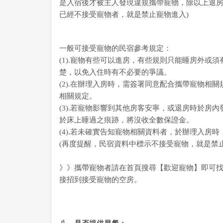
是入宿後才被主人發現違規攜帶寵物，除以上退房
已經不接受寵物者，就是禁止寵物進入)
一般可接受寵物的民宿參考規定：
(1).寵物有些可以進房，有些規則只能睡房外
楚，以免入住時有不必要的爭議。
(2).在辦理入房時，需簽署同意配合攜帶寵物相關
相關規定。
(3).若寵物影響到其他房客安寧，或退房時於
於床上睡過之痕跡，將沒收全數保證金。
(4).若未確實告知寵物相關資料者，於辦理入房
(再度提醒，民宿資料中標示不接受寵物，就是禁止
》》攜帶寵物者請在首頁搜尋【歡迎寵物】即可
接招到接受寵物的空房。