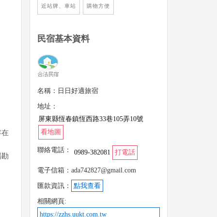
近站牌、車站
購物方便
民宿基本資料
名稱：日日好適旅宿
地址：
屏東縣恆春鎮恆西路33巷105弄10號
看地圖
存在
聯絡電話：
0989-382081
打電話
場勘
電子信箱：ada742827@gmail.com
匯款資訊：
點我查看
相關網頁:
https://zzhs.uukt.com.tw