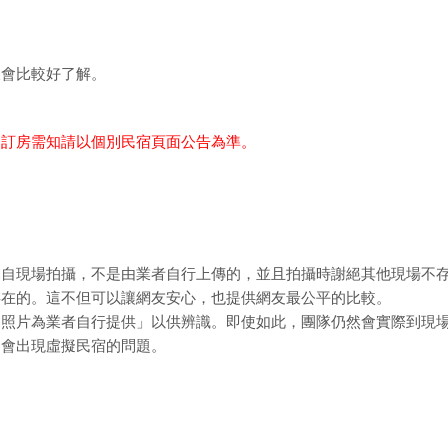
樣會比較好了解。
細訂房需知請以個別民宿頁面公告為準。
親自現場拍攝，不是由業者自行上傳的，並且拍攝時謝絕其他現場不
存在的。這不但可以讓網友安心，也提供網友最公平的比較。
「照片為業者自行提供」以供辨識。即使如此，團隊仍然會實際到現
不會出現虛擬民宿的問題。