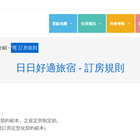
景點地圖
住宿資訊
美食情報
›
介紹
訂房規則
日日好適旅宿 - 訂房規則
則
，
化契約範本」之規定所制定的。
接訂房定型化契約範本)