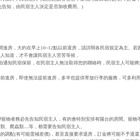
先告知，由民宿主人決定是否加收費用。)
間進房，大約在早上10~12點以前退房，請詳閱各民宿規定為主。若
人知道，才不會讓民宿主人苦苦等候 。
主動通知民宿保留，在民宿主人無法取得您的聯絡時，民宿主人可能將
提前進房，即使無法提前進房，多半也提供寄放行李的服務，可多利
攜帶寵物者務必先告知民宿主人，有的會特別安排有陽台的房間。寵物
、爬蟲類....等，都需要告知民宿主人。
的調配(有可能需補差價)，甚至直接要求退房，訂金將可能不予退還