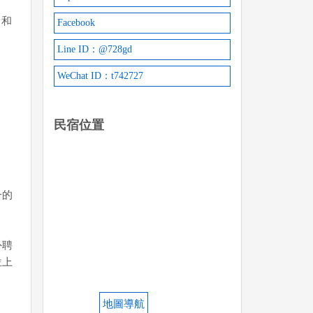
，和
Facebook
Line ID：@728gd
WeChat ID：t742727
民宿位置
一的
外聘
位上
地圖導航