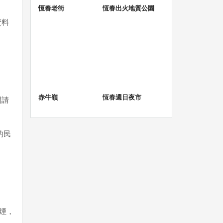
恆春老街
恆春出火地質公園
資料
赤牛嶺
恆春週日夜市
間請
的民
煙，