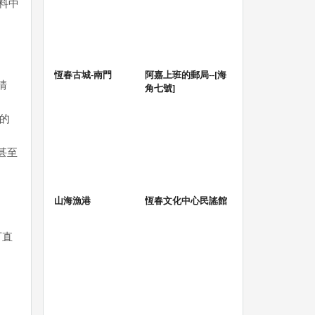
料中
恆春古城-南門
阿嘉上班的郵局--[海
清
角七號]
物的
甚至
山海漁港
恆春文化中心民謠館
可直