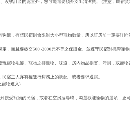
、沒收訂金的處置外，您可能還要額外支出清潔費。 (注意，民宿資
或須有狗籠，有些民宿則會限制大小型寵物數量，所以訂房前一定要詳問
規定，而且要繳交500~2000元不等之保證金。並遵守民宿對攜帶寵
房內發現寵物毛髮、寵物之排泄物、味道，房內物品損害、污損，或寵物
時，民宿主人亦有權進行房務上的調配，或者要求退房。
寵物進入)
找到接受寵物的民宿，或者在空房搜尋時，勾選歡迎寵物的選項，更