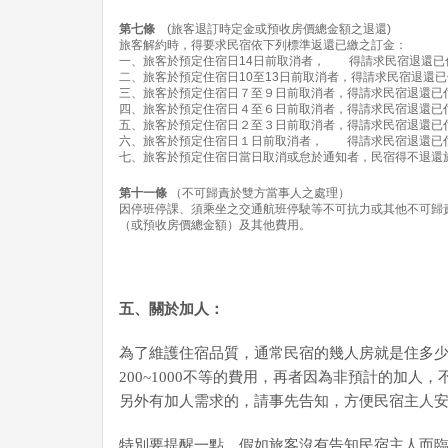
第七條
(旅客退訂時定金或預收房價總金額之退還)
旅客解約時，得要求民宿依下列標準返還已繳之訂金：
一、旅客於預定住宿日14日前取消者， 得請求民宿退還已付
二、旅客於預定住宿日10至13日前取消者，得請求民宿退還已付
三、旅客於預定住宿日７至９日前取消者，得請求民宿退還已付
四、旅客於預定住宿日４至６日前取消者，得請求民宿退還已付
五、旅客於預定住宿日２至３日前取消者，得請求民宿退還已付
六、旅客於預定住宿日１日前取消者， 得請求民宿退還已付
七、旅客於預定住宿日當日取消或怠於通知者，民宿得不退還
第十一條
（不可歸責於雙方當事人之處理）
因停班停課、須乘坐之交通航班停駛等不可抗力或其他不可歸
（或預收房價總金額）及其他費用。
五、關於加人：
為了維護住宿品質，通常民宿的幾人房就是住多
200~1000不等的費用，再者因為非預計的加
另外有加人需求的，請事先告知，方便民宿主人安
特別要提醒一點，假如旅客沒有告知民宿主人而