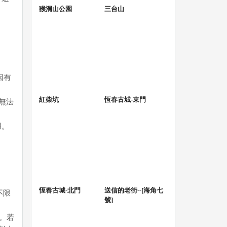
猴洞山公園
三台山
因有
紅柴坑
恆春古城-東門
無法
用。
恆春古城-北門
送信的老街--[海角七
不限
號]
。若