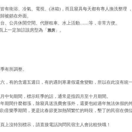
皆有衛浴、冷氣、電視、(冰箱)，而且寢具每天都有專人換洗整理 
夜歸被鎖在外面。
四台、公共休閒空間、代辦租車、水上活動……等，非常方便。
網頁上一定加註該房型為「
」。
雅房
旺季有所調整。
週六，有的含週五週日，有的遇到寒暑假還會變動，所以在此沒有統
九月中旬期間，標示旺季的話，通常是指四月至十月期間。
過年期間什麼都漲，除寢具送洗費會漲外，還要包給過年無法休假的
兒童節)音樂季期間，更是比春節更加熱鬧繁忙的時段，墾丁的民宿在價
網頁上沒特別標示，請直接電話詢問民宿主人會比較快哦！