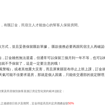
的，有匯訂金，民宿主人才能放心的幫客人保留房間。
款方式，並且妥善保留匯款單據 。匯款後務必要再跟民宿主人再確認
知，訂金雖然無法退還，但通常可以保留三個月到一年不等，也可以
能就不予保留了，這是一定要注意的哦！
風警報)，或者其他重大災害，而且屏東縣宣布停止上班上課，訂金
天天氣可能不佳要求退房，那就是個人因素，只能依交通部的規定辦理
：
館業及民宿個別旅客直接訂房定型化契約範本)]規定：
上之連續假日前夕及期間，定金得提高至約定房價總金額
50%