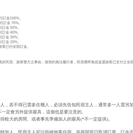
訂金100%。
訂金 70%。
訂金 50%。
訂金 40%。
訂金 30%。
訂金 20%。
旅客已付全部訂金。
責於民宿、旅客雙方之事由，致契約無法履行者，民宿應即無息返還旅客已支付之全
少人，若不得已需多住幾人，必須先告知民宿主人，通常多一人需另
人，不一定會另外提供寢具，這個也是要注意的。
排較大的房間、或者事先準備加人的寢具(*不一定提供)。
臨時加人，民宿主人可以拒絕旅客住宿，並視同當日取消訂房，訂金