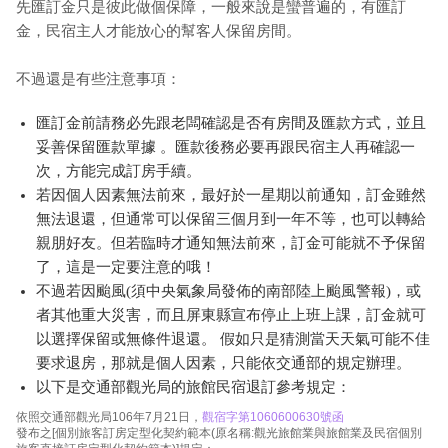
先匯訂金只是彼此做個保障，一般來說是蠻普遍的，有匯訂
金，民宿主人才能放心的幫客人保留房間。
不過還是有些注意事項：
匯訂金前請務必先跟老闆確認是否有房間及匯款方式，並且
妥善保留匯款單據 。匯款後務必要再跟民宿主人再確認一
次，方能完成訂房手續。
若因個人因素無法前來，最好於一星期以前通知，訂金雖然
無法退還，但通常可以保留三個月到一年不等，也可以轉給
親朋好友。但若臨時才通知無法前來，訂金可能就不予保留
了，這是一定要注意的哦！
不過若因颱風(須中央氣象局發佈的南部陸上颱風警報)，或
者其他重大災害，而且屏東縣宣布停止上班上課，訂金就可
以選擇保留或無條件退還。 假如只是猜測當天天氣可能不佳
要求退房，那就是個人因素，只能依交通部的規定辦理。
以下是交通部觀光局的旅館民宿退訂參考規定：
依照交通部觀光局106年7月21日，
觀宿字第1060600630號函
發布之[個別旅客訂房定型化契約範本(原名稱:觀光旅館業與旅館業及民宿個別