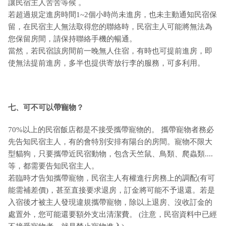
讓民宿主人苦苦等候 。
若超過規定進房時間1~2個小時尚未進房，也未主動通知民宿保
留，在民宿主人無法取得您的聯絡時，民宿主人可能將無法為
您保留房間，請保持聯絡手機的暢通。
當然，若民宿該房間前一晚無人住宿，有時也可提前進房，即
使無法提前進房，多半也提供寄放行李的服務，可多利用。
七、可不可以帶寵物？
70%以上的民宿飯店都是不接受攜帶寵物的。 攜帶寵物者務必
先告知民宿主人，有的會特別安排有陽台的房間。寵物不限大
型貓狗，只要攜帶近民宿動物，包含天竺鼠、鳥類、爬蟲類....
等，都需要告知民宿主人。
若臨時才告知攜帶寵物，民宿主人有權進行房務上的調配(有可
能需補差價)，甚至直接要求退房，訂金將可能不予退還。若是
入宿後才被主人發現違規攜帶寵物，除以上退房、沒收訂金的
處置外，您可能還要額外支出清潔費。 (注意，民宿資料中已經