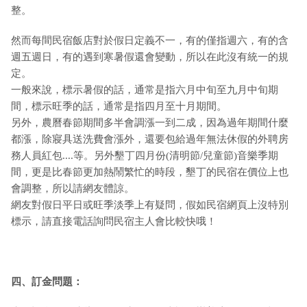
整。
然而每間民宿飯店對於假日定義不一，有的僅指週六，有的含
週五週日，有的遇到寒暑假還會變動，所以在此沒有統一的規
定。
一般來說，標示暑假的話，通常是指六月中旬至九月中旬期
間，標示旺季的話，通常是指四月至十月期間。
另外，農曆春節期間多半會調漲一到二成，因為過年期間什麼
都漲，除寢具送洗費會漲外，還要包給過年無法休假的外聘房
務人員紅包....等。另外墾丁四月份(清明節/兒童節)音樂季期
間，更是比春節更加熱鬧繁忙的時段，墾丁的民宿在價位上也
會調整，所以請網友體諒。
網友對假日平日或旺季淡季上有疑問，假如民宿網頁上沒特別
標示，請直接電話詢問民宿主人會比較快哦！
四、訂金問題：