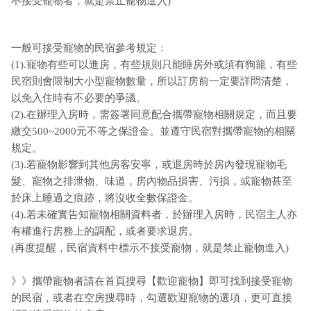
不接受寵物者，就是禁止寵物進入)
一般可接受寵物的民宿參考規定：
(1).寵物有些可以進房，有些規則只能睡房外或須有狗籠，有些
民宿則會限制大小型寵物數量，所以訂房前一定要詳問清楚，
以免入住時有不必要的爭議。
(2).在辦理入房時，需簽署同意配合攜帶寵物相關規定，而且要
繳交500~2000元不等之保證金。並遵守民宿對攜帶寵物的相關
規定。
(3).若寵物影響到其他房客安寧，或退房時於房內發現寵物毛
髮、寵物之排泄物、味道，房內物品損害、污損，或寵物甚至
於床上睡過之痕跡，將沒收全數保證金。
(4).若未確實告知寵物相關資料者，於辦理入房時，民宿主人亦
有權進行房務上的調配，或者要求退房。
(再度提醒，民宿資料中標示不接受寵物，就是禁止寵物進入)
》》攜帶寵物者請在首頁搜尋【歡迎寵物】即可找到接受寵物
的民宿，或者在空房搜尋時，勾選歡迎寵物的選項，更可直接