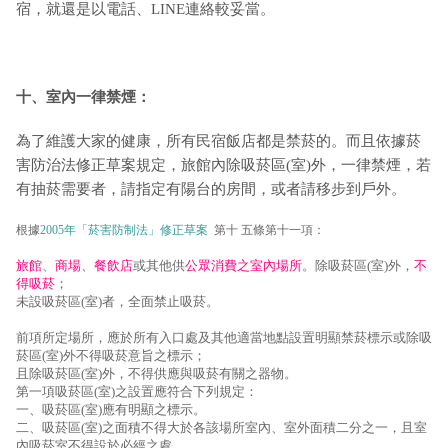
宿，就還是以電話、LINE連絡較妥當。
十、室內一律禁煙：
為了維護大家的健康，所有民宿飯店都是禁菸的。而且依據菸
害防治法修正草案規定，旅館內除吸菸區(室)外，一律禁煙，若
有抽菸需要者，請指定有陽台的房間，或者請移步到戶外。
根據
2005年「菸害防制法」修正草案
第十 五條第十一項：
旅館
、
商場
、
餐飲店
或其他供
公眾消費之室內場所
。除吸菸區(室)外，
不
得吸菸
；
未設吸菸區(室)者，全面禁止吸菸。
前項所定場所，應於所有入口處及其他適當地點設置明顯禁菸標示或除吸
菸區(室)外不得吸菸意旨之標示；
且除吸菸區(室)外，不得供應與吸菸有關之器物。
第一項吸菸區(室)之設置應符合下列規定：
一、吸菸區(室)應有明顯之標示。
二、吸菸區(室)之面積不得大於各該場所室內、室外面積二分之一，且室
內吸菸室不得設於必經之處。