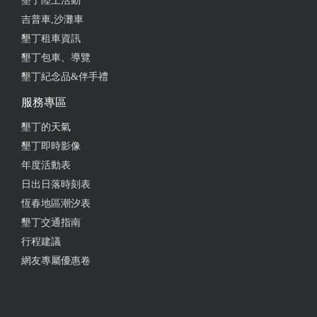
墾丁陸上活動
吉普車,沙灘車
墾丁租車資訊
墾丁包車、導覽
墾丁紀念品&伴手禮
服務專區
墾丁的天氣
墾丁即時影像
年度活動表
日出日落時刻表
恆春地區潮汐表
墾丁交通指南
行程建議
網友專屬優惠卷