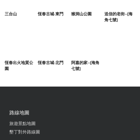
三台山
恆春古城-東門
猴洞山公園
送信的老街--[海
角七號]
恆春出火地質公
恆春古城-北門
阿嘉的家--[海角
園
七號]
路線地圖
旅遊景點地圖
墾丁對外路線圖