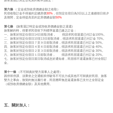
旅客直接訂房定型化契約範本)]規定：
第六條
（ 定金或預收房價總金額之收取）
民宿收取訂金不得逾約定總房價
30%
，但預定住宿日為3日以上之連續假日前夕
及期間，定金得提高至約定房價總金額
50%
第七條
(旅客退訂時定金或預收房價總金額之退還)
旅客解約時，得要求民宿依下列標準返還已繳之訂金：
一、旅客於預定住宿日14日前取消者， 得請求民宿退還已付訂金100%。
二、旅客於預定住宿日10至13日前取消者，得請求民宿退還已付訂金 70%。
三、旅客於預定住宿日７至９日前取消者，得請求民宿退還已付訂金 50%。
四、旅客於預定住宿日４至６日前取消者，得請求民宿退還已付訂金 40%。
五、旅客於預定住宿日２至３日前取消者，得請求民宿退還已付訂金 30%。
六、旅客於預定住宿日１日前取消者， 得請求民宿退還已付訂金 20%。
七、旅客於預定住宿日當日取消或怠於通知者，民宿得不退還旅客已付全部訂
金。
第十一條
（不可歸責於雙方當事人之處理）
因停班停課、須乘坐之交通航班停駛等不可抗力或其他不可歸責於民宿、旅客
雙方之事由，致契約無法履行者，民宿應即無息返還旅客已支付之全部定金
（或預收房價總金額）及其他費用。
五、關於加人：