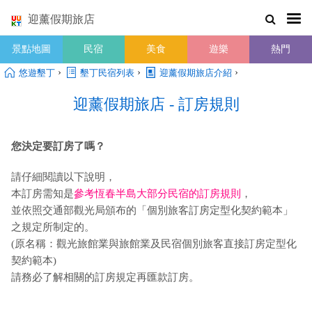
迎薰假期旅店
景點地圖
民宿
美食
遊樂
熱門
›
›
›
悠遊墾丁
墾丁民宿列表
迎薰假期旅店介紹
迎薰假期旅店 - 訂房規則
您決定要訂房了嗎？
請仔細閱讀以下說明，
本訂房需知是
參考恆春半島大部分民宿的訂房規則
，
並依照交通部觀光局頒布的「個別旅客訂房定型化契約範本」
之規定所制定的。
(原名稱：觀光旅館業與旅館業及民宿個別旅客直接訂房定型化
契約範本)
請務必了解相關的訂房規定再匯款訂房。