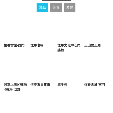
景點
美食
遊樂
恆春古城-西門
恆春老街
恆春文化中心民
三山國王廟
謠館
阿嘉上班的郵局-
恆春週日夜市
赤牛嶺
恆春古城-南門
-[海角七號]