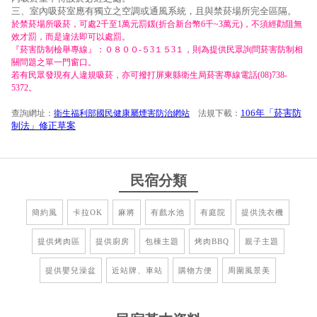
三、室內吸菸室應有獨立之空調或通風系統，且與禁菸場所完全區隔。
於禁菸場所吸菸，可處2千至1萬元罰鍰(折合新台幣6千~3萬元)，不須經勸阻無
效才罰，而是違法即可以處罰。
『菸害防制檢舉專線』：０８００-５3１５3１，則為提供民眾詢問菸害防制相
關問題之單一門窗口。
若有民眾發現有人違規吸菸，亦可撥打屏東縣衛生局菸害專線電話(08)738-
5372。
106年「菸害防
查詢網址：
衛生福利部國民健康屬煙害防治網站
法規下載：
制法」修正草案
民宿分類
簡約風
卡拉OK
麻將
有戲水池
有庭院
提供洗衣機
提供烤肉區
提供廚房
包棟主題
烤肉BBQ
親子主題
提供嬰兒澡盆
近站牌、車站
購物方便
周圍風景美